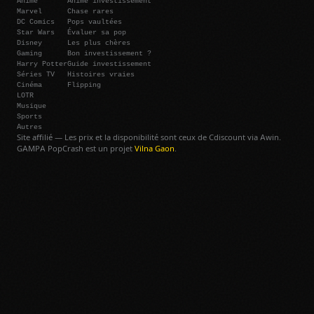
Anime
Anime investissement
Marvel
Chase rares
DC Comics
Pops vaultées
Star Wars
Évaluer sa pop
Disney
Les plus chères
Gaming
Bon investissement ?
Harry Potter
Guide investissement
Séries TV
Histoires vraies
Cinéma
Flipping
LOTR
Musique
Sports
Autres
Site affilié — Les prix et la disponibilité sont ceux de Cdiscount via Awin.
GAMPA PopCrash est un projet
Vilna Gaon
.