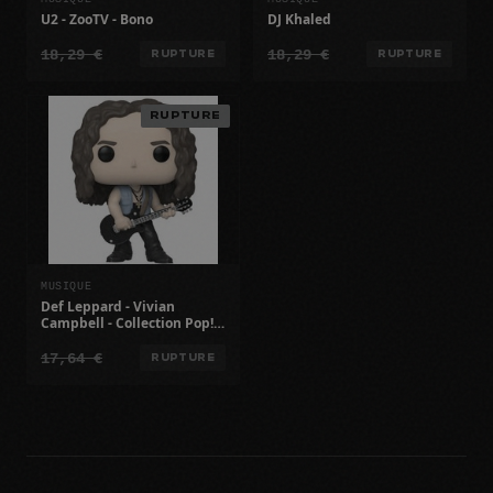
U2 - ZooTV - Bono
DJ Khaled
18,29 €
18,29 €
RUPTURE
RUPTURE
RUPTURE
MUSIQUE
Def Leppard - Vivian
Campbell - Collection Pop! -
Pour Adultes
17,64 €
RUPTURE