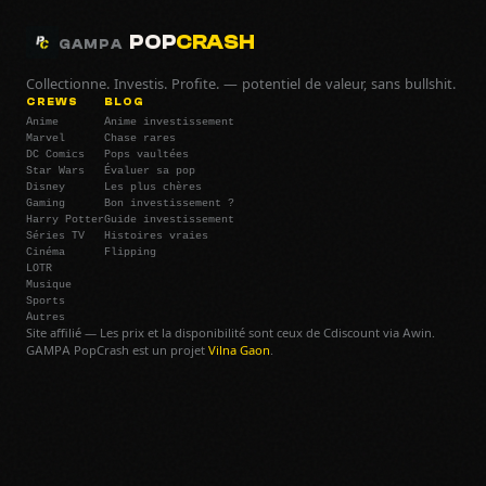
POP
CRASH
GAMPA
Collectionne. Investis. Profite. — potentiel de valeur, sans bullshit.
CREWS
BLOG
Anime
Anime investissement
Marvel
Chase rares
DC Comics
Pops vaultées
Star Wars
Évaluer sa pop
Disney
Les plus chères
Gaming
Bon investissement ?
Harry Potter
Guide investissement
Séries TV
Histoires vraies
Cinéma
Flipping
LOTR
Musique
Sports
Autres
Site affilié — Les prix et la disponibilité sont ceux de Cdiscount via Awin.
GAMPA PopCrash est un projet
Vilna Gaon
.