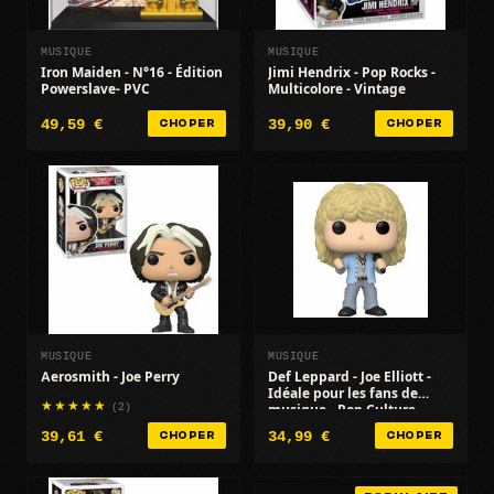
MUSIQUE
MUSIQUE
Iron Maiden - N°16 - Édition
Jimi Hendrix - Pop Rocks -
Powerslave- PVC
Multicolore - Vintage
49,59 €
39,90 €
CHOPER
CHOPER
MUSIQUE
MUSIQUE
Aerosmith - Joe Perry
Def Leppard - Joe Elliott -
Idéale pour les fans de
(2)
musique - Pop Culture
39,61 €
34,99 €
CHOPER
CHOPER