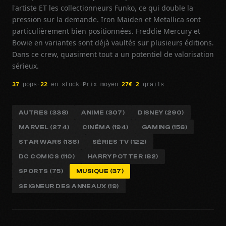
l'artiste ET les collectionneurs Funko, ce qui double la
pression sur la demande. Iron Maiden et Metallica sont
particulièrement bien positionnées. Freddie Mercury et
Bowie en variantes sont déjà vaultés sur plusieurs éditions.
Dans ce crew, quasiment tout a un potentiel de valorisation
sérieux.
37
pops
·
22
en stock
·
Prix moyen
27€
·
2
grails
AUTRES (338)
ANIME (307)
DISNEY (290)
MARVEL (274)
CINÉMA (194)
GAMING (156)
STAR WARS (136)
SÉRIES TV (122)
DC COMICS (110)
HARRY POTTER (82)
SPORTS (75)
MUSIQUE (37)
SEIGNEUR DES ANNEAUX (19)