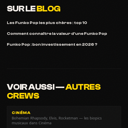
SUR LE
BLOG
Les Funko Pop les plus chères : top 10
Comment connaître la valeur d'une Funko Pop
Funko Pop : bon investissement en 2026 ?
VOIR AUSSI —
AUTRES
CREWS
CINÉMA
Bohemian Rhapsody, Elvis, Rocketman — les biopics
musicaux dans Cinéma