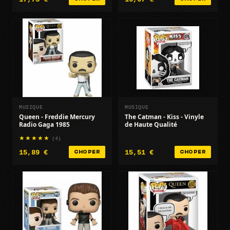
MUSIQUE
MUSIQUE
Queen - Freddie Mercury
The Catman - Kiss - Vinyle
Radio Gaga 1985
de Haute Qualité
(4)
15,89 €
15,51 €
CHOPER
CHOPER