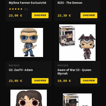
Mylène Farmer Exclusivité
KISS - The Demon
(1)
23,90 €
23,39 €
CHOPER
CHOPER
MUSIQUE
MUSIQUE
U2- ZooTV- Adam
Gears of War S3 - Queen
Myrrah
23,05 €
19,89 €
CHOPER
CHOPER