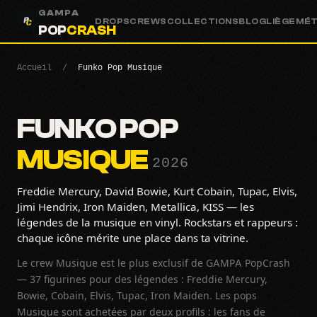
GAMPA
DROPS
CREWS
COLLECTIONS
BLOG
LIÈGE
MÉ
POP
CRASH
Accueil
/
Funko Pop Musique
FUNKO POP
MUSIQUE
2026
Freddie Mercury, David Bowie, Kurt Cobain, Tupac, Elvis,
Jimi Hendrix, Iron Maiden, Metallica, KISS — les
légendes de la musique en vinyl. Rockstars et rappeurs :
chaque icône mérite une place dans ta vitrine.
Le crew Musique est le plus exclusif de GAMPA PopCrash
— 37 figurines pour des légendes : Freddie Mercury,
Bowie, Cobain, Elvis, Tupac, Iron Maiden. Les pops
Musique sont achetées par deux profils : les fans de