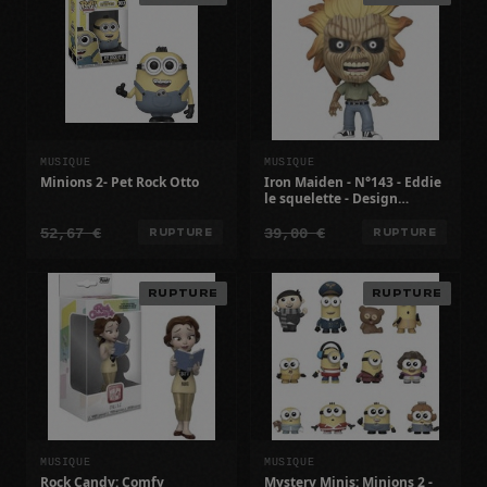
MUSIQUE
MUSIQUE
Minions 2- Pet Rock Otto
Iron Maiden - N°143 - Eddie
le squelette - Design
unique - Pour adultes
52,67 €
39,00 €
RUPTURE
RUPTURE
RUPTURE
RUPTURE
MUSIQUE
MUSIQUE
Rock Candy: Comfy
Mystery Minis: Minions 2 -