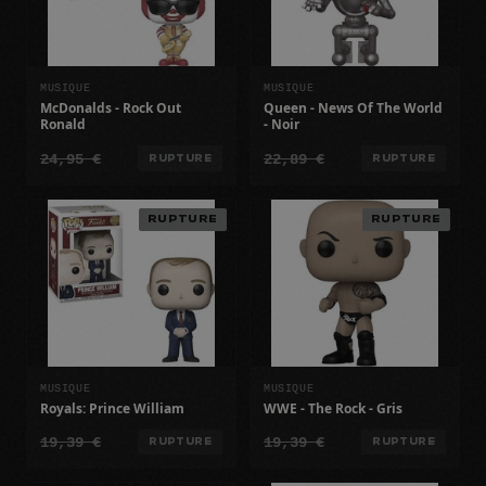
MUSIQUE
MUSIQUE
McDonalds - Rock Out
Queen - News Of The World
Ronald
- Noir
24,95 €
22,89 €
RUPTURE
RUPTURE
RUPTURE
RUPTURE
MUSIQUE
MUSIQUE
Royals: Prince William
WWE - The Rock - Gris
19,39 €
19,39 €
RUPTURE
RUPTURE