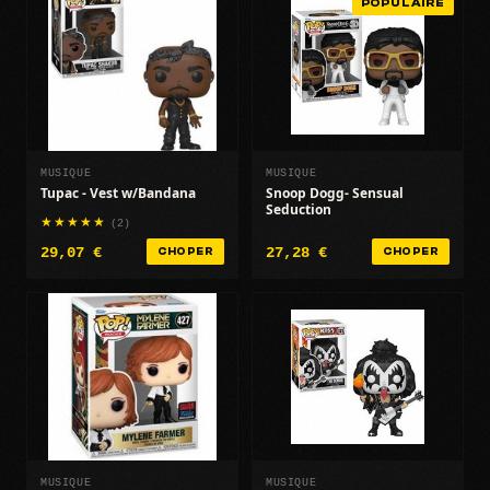
POPULAIRE
MUSIQUE
MUSIQUE
Tupac - Vest w/Bandana
Snoop Dogg- Sensual
Seduction
(2)
29,07 €
27,28 €
CHOPER
CHOPER
MUSIQUE
MUSIQUE