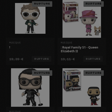
RUPTURE
RUPTURE
MUSIQUE
MUSIQUE
!
: Royal Family S1 - Queen
Elizabeth II
19,39 €
19,11 €
RUPTURE
RUPTURE
RUPTURE
RUPTURE
MUSIQUE
MUSIQUE