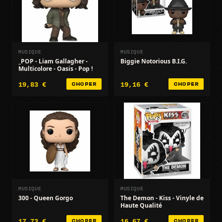
MUSIQUE
MUSIQUE
_POP - Liam Gallagher -
Biggie Notorious B.I.G.
Multicolore - Oasis - Pop !
19,83 €
19,16 €
CHOPER
CHOPER
MUSIQUE
MUSIQUE
300 - Queen Gorgo
The Demon - Kiss - Vinyle de
Haute Qualité
17,73 €
16,67 €
CHOPER
CHOPER