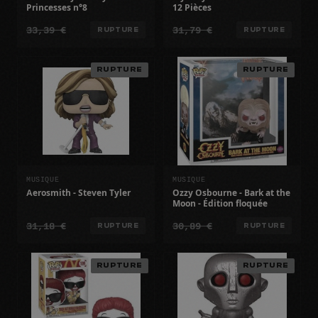
Princesses n°8
12 Pièces
33,39 €
31,79 €
RUPTURE
RUPTURE
RUPTURE
RUPTURE
MUSIQUE
MUSIQUE
Aerosmith - Steven Tyler
Ozzy Osbourne - Bark at the
Moon - Édition floquée
31,18 €
30,89 €
RUPTURE
RUPTURE
RUPTURE
RUPTURE