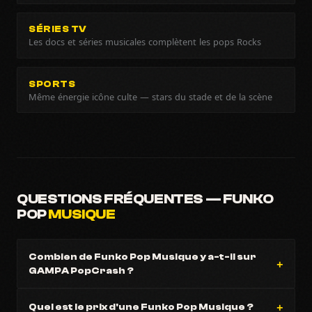
SÉRIES TV
Les docs et séries musicales complètent les pops Rocks
SPORTS
Même énergie icône culte — stars du stade et de la scène
QUESTIONS FRÉQUENTES — FUNKO
POP
MUSIQUE
Combien de Funko Pop Musique y a-t-il sur
GAMPA PopCrash ?
Quel est le prix d'une Funko Pop Musique ?