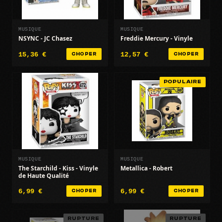
MUSIQUE
MUSIQUE
NSYNC - JC Chasez
Freddie Mercury - Vinyle
15,36 €
12,57 €
CHOPER
CHOPER
POPULAIRE
MUSIQUE
MUSIQUE
The Starchild - Kiss - Vinyle
Metallica - Robert
de Haute Qualité
6,99 €
6,99 €
CHOPER
CHOPER
RUPTURE
RUPTURE