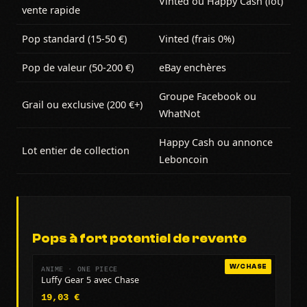
Vinted ou Happy Cash (lot)
vente rapide
Pop standard (15-50 €)
Vinted (frais 0%)
Pop de valeur (50-200 €)
eBay enchères
Groupe Facebook ou
Grail ou exclusive (200 €+)
WhatNot
Happy Cash ou annonce
Lot entier de collection
Leboncoin
Pops à fort potentiel de revente
W/CHASE
ANIME · ONE PIECE
Luffy Gear 5 avec Chase
19,03 €