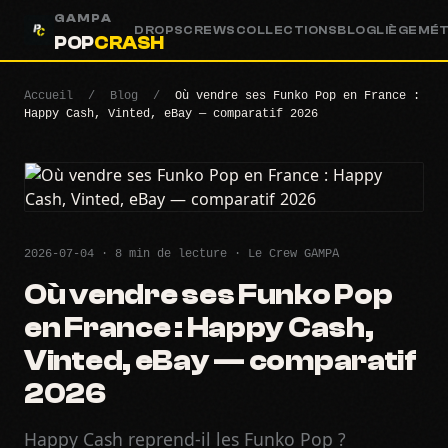
GAMPA
DROPS
CREWS
COLLECTIONS
BLOG
LIÈGE
MÉ
POP
CRASH
Accueil
/
Blog
/
Où vendre ses Funko Pop en France :
Happy Cash, Vinted, eBay — comparatif 2026
2026-07-04 · 8 min de lecture · Le Crew GAMPA
Où vendre ses Funko Pop
en France : Happy Cash,
Vinted, eBay — comparatif
2026
Happy Cash reprend-il les Funko Pop ?