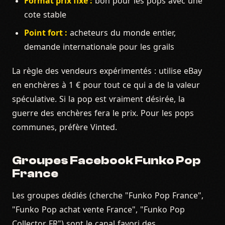
Format prix fixe :
bon pour les pops avec une
cote stable
Point fort :
acheteurs du monde entier,
demande internationale pour les grails
La règle des vendeurs expérimentés : utilise eBay
en enchères à 1 € pour tout ce qui a de la valeur
spéculative. Si la pop est vraiment désirée, la
guerre des enchères fera le prix. Pour les pops
communes, préfère Vinted.
Groupes Facebook Funko Pop
France
Les groupes dédiés (cherche "Funko Pop France",
"Funko Pop achat vente France", "Funko Pop
Collector FR") sont le canal favori des