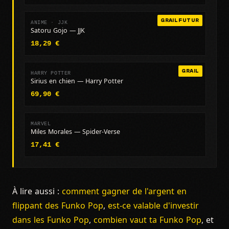
GRAIL FUTUR
ANIME · JJK
Satoru Gojo — JJK
18,29 €
GRAIL
HARRY POTTER
Sirius en chien — Harry Potter
69,90 €
MARVEL
Miles Morales — Spider-Verse
17,41 €
À lire aussi :
comment gagner de l'argent en
flippant des Funko Pop
,
est-ce valable d'investir
dans les Funko Pop
,
combien vaut ta Funko Pop
, et