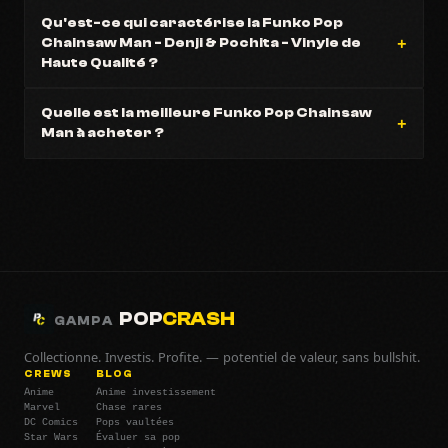
Qu'est-ce qui caractérise la Funko Pop
Chainsaw Man - Denji & Pochita - Vinyle de
Haute Qualité ?
Quelle est la meilleure Funko Pop Chainsaw
Man à acheter ?
POP
CRASH
GAMPA
Collectionne. Investis. Profite. — potentiel de valeur, sans bullshit.
CREWS
BLOG
Anime
Anime investissement
Marvel
Chase rares
DC Comics
Pops vaultées
Star Wars
Évaluer sa pop