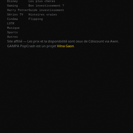
Disney
Les plus chères
Gaming
Bon investissement ?
Harry Potter
Guide investissement
Séries TV
Histoires vraies
Cinéma
Flipping
LOTR
Musique
Sports
Autres
Site affilié — Les prix et la disponibilité sont ceux de Cdiscount via Awin.
GAMPA PopCrash est un projet
Vilna Gaon
.