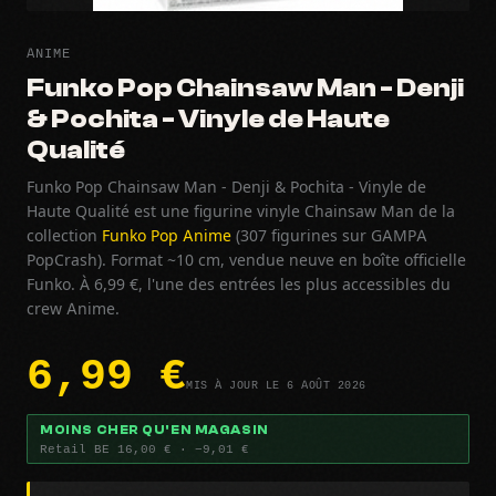
ANIME
Funko Pop Chainsaw Man - Denji
& Pochita - Vinyle de Haute
Qualité
Funko Pop Chainsaw Man - Denji & Pochita - Vinyle de
Haute Qualité est une figurine vinyle Chainsaw Man de la
collection
Funko Pop Anime
(307 figurines sur GAMPA
PopCrash). Format ~10 cm, vendue neuve en boîte officielle
Funko. À 6,99 €, l'une des entrées les plus accessibles du
crew Anime.
6,99 €
MIS À JOUR LE 6 AOÛT 2026
MOINS CHER QU'EN MAGASIN
Retail BE 16,00 € · −9,01 €