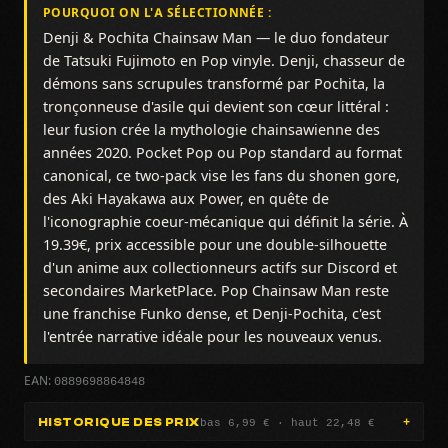
POURQUOI ON L'A SÉLECTIONNÉE :
Denji & Pochita Chainsaw Man — le duo fondateur
de Tatsuki Fujimoto en Pop vinyle. Denji, chasseur de
démons sans scrupules transformé par Pochita, la
tronçonneuse d'asile qui devient son cœur littéral :
leur fusion crée la mythologie chainsawienne des
années 2020. Pocket Pop ou Pop standard au format
canonical, ce two-pack vise les fans du shonen gore,
des Aki Hayakawa aux Power, en quête de
l'iconographie coeur-mécanique qui définit la série. À
19.39€, prix accessible pour une double-silhouette
d'un anime aux collectionneurs actifs sur Discord et
secondaires MarketPlace. Pop Chainsaw Man reste
une franchise Funko dense, et Denji-Pochita, c'est
l'entrée narrative idéale pour les nouveaux venus.
0889698864848
EAN:
bas 6,99 € · haut 22,48 €
HISTORIQUE DES PRIX