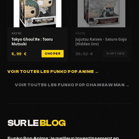
ANIME
ANIME
Tokyo Ghoul:Re : Tooru
Jujutsu Kaisen - Saturo Gojo
Mutsuki
(Hidden Inv)
6,99 €
39,52 €
CHOPER
RUPTURE
VOIR TOUTES LES FUNKO POP ANIME →
VOIR TOUTES LES FUNKO POP CHAINSAW MAN →
SUR LE
BLOG
Funko Pop Anime : le meilleur investissement en