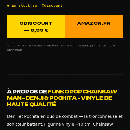
● En stock sur Cdiscount
CDISCOUNT
AMAZON.FR
— 6,99 €
Ton prix ne change pas — on touche une commission qui finance notre
obsession.
À PROPOS DE
FUNKO POP CHAINSAW
MAN - DENJI & POCHITA - VINYLE DE
HAUTE QUALITÉ
Denji et Pochita en duo de combat — la tronçonneuse et
son cœur battant. Figurine vinyle ~10 cm. Chainsaw