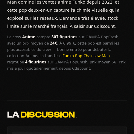
Man domine les ventes anime Funko depuis 2022, et
cette pop deux-en-un capture l'alchimie visuelle qui a
explosé sur les réseaux. Demande très élevée, stock
limité sur le marché français. À saisir sur Cdiscount.
Le crew
Anime
compte
307 figurines
sur GAMPA PopCrash,
avec un prix moyen de
24€
. À 6,99 €, cette pop est parmi les
plus accessibles du crew — bonne entrée pour débuter la
collection Anime. La franchise
Funko Pop Chainsaw Man
regroupe
4 figurines
sur GAMPA PopCrash, prix moyen 6€. Prix
mis à jour quotidiennement depuis Cdiscount.
LA
DISCUSSION
…