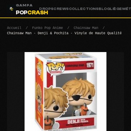
GAMPA
DROPS
CREWS
COLLECTIONS
BLOG
LIÈGE
MÉ
POP
CRASH
Accueil
/
Funko Pop Anime
/
Chainsaw Man
/
Chainsaw Man - Denji & Pochita - Vinyle de Haute Qualité