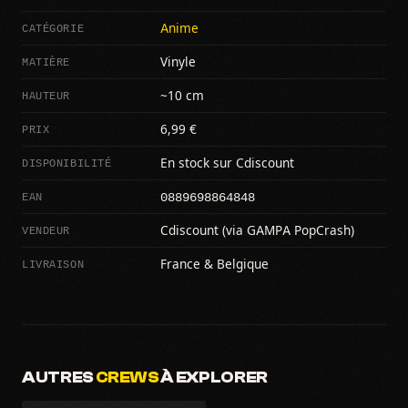
CATÉGORIE
Anime
MATIÈRE
Vinyle
HAUTEUR
~10 cm
PRIX
6,99 €
DISPONIBILITÉ
En stock sur Cdiscount
0889698864848
EAN
VENDEUR
Cdiscount (via GAMPA PopCrash)
LIVRAISON
France & Belgique
AUTRES
CREWS
À EXPLORER