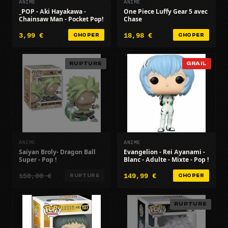
ANIME
ANIME
_POP - Aki Hayakawa -
One Piece Luffy Gear 5 avec
Chainsaw Man - Pocket Pop!
Chase
3,99 €
18,98 €
CHOPER
CHOPER
RUPTURE
GRAIL
ANIME
ANIME
Saiyan Broly- Dragon Ball
Evangelion - Rei Ayanami -
Super - Pop !
Blanc - Adulte - Mixte - Pop !
150,00 €
149,99 €
RUPTURE
CHOPER
RUPTURE