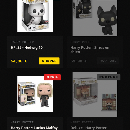
HARRY POTTER
HARRY POTTER
HP: S5 - Hedwig 10
Harry Potter : Sirius en
chien
54,36 €
69,90 €
CHOPER
RUPTURE
GRAIL
RUPTURE
HARRY POTTER
HARRY POTTER
Harry Potter: Lucius Malfoy
Deluxe : Harry Potter