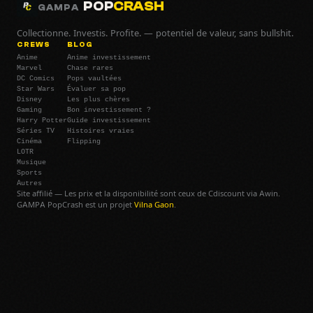
POP
CRASH
GAMPA
Collectionne. Investis. Profite. — potentiel de valeur, sans bullshit.
CREWS
BLOG
Anime
Anime investissement
Marvel
Chase rares
DC Comics
Pops vaultées
Star Wars
Évaluer sa pop
Disney
Les plus chères
Gaming
Bon investissement ?
Harry Potter
Guide investissement
Séries TV
Histoires vraies
Cinéma
Flipping
LOTR
Musique
Sports
Autres
Site affilié — Les prix et la disponibilité sont ceux de Cdiscount via Awin.
GAMPA PopCrash est un projet
Vilna Gaon
.