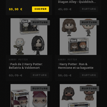
Diagon Alley - Quidditch
Supplies Store w/Ron
69,90 €
45,89 €
CHOPER
RUPTURE
RUPTURE
RUPTURE
HARRY POTTER
HARRY POTTER
: Pack de 2 Harry Potter:
: Harry Potter : Ron &
Bellatrix & Voldemort
Hermione et sa baguette
63,78 €
56,31 €
RUPTURE
RUPTURE
RUPTURE
RUPTURE