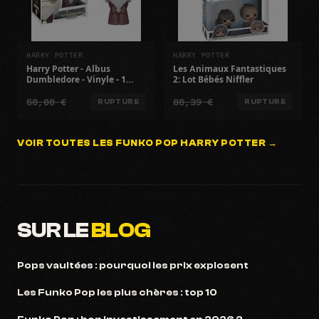
HARRY POTTER
HARRY POTTER
Harry Potter - Albus
Les Animaux Fantastiques
Dumbledore - Vinyle - 1
2: Lot Bébés Niffler
Pièce
60,00 €
80,39 €
RUPTURE
RUPTURE
VOIR TOUTES LES FUNKO POP HARRY POTTER →
SUR LE
BLOG
Pops vaultées : pourquoi les prix explosent
Les Funko Pop les plus chères : top 10