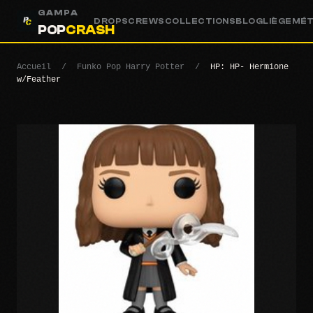
GAMPA
DROPS
CREWS
COLLECTIONS
BLOG
LIÈGE
MÉ
POP
CRASH
Accueil
/
Funko Pop Harry Potter
/
HP: HP- Hermione
w/Feather