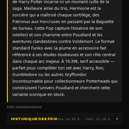
de Harry Potter incarne ici un moment culte de la
saga. Meilleure amie du trio, Hermione est la
sorcière qui a maîtrisé chaque sortilège, des
Patronus aux Horcruxes en passant par la Baguette
de Sureau. Cette Pop capture l'essence de son
intellect et son charisme entre Poudlard et les
aventures clandestines contre Voldemort. Le format
standard Funko avec la plume en accessoire fait
référence à ses études studieuses et son rôle central
dans chaque arc majeur. À 19.39€, tarif accessible —
parfait pour compléter ton set avec Harry, Ron,
Dumbledore ou les autres Gryffondor.
Incontournable pour collectionneurs Potterheads qui
construisent l'univers Poudlard et cherchent cette
variante iconique en stock.
0889698480659
EAN:
bas 16,99 € · haut 21,10 €
HISTORIQUE DES PRIX