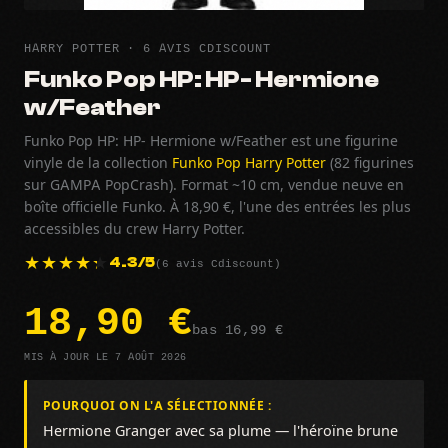
HARRY POTTER · 6 AVIS CDISCOUNT
Funko Pop HP: HP- Hermione
w/Feather
Funko Pop HP: HP- Hermione w/Feather est une figurine
vinyle de la collection
Funko Pop Harry Potter
(82 figurines
sur GAMPA PopCrash). Format ~10 cm, vendue neuve en
boîte officielle Funko. À 18,90 €, l'une des entrées les plus
accessibles du crew Harry Potter.
(6 avis Cdiscount)
4.3/5
18,90 €
bas 16,99 €
MIS À JOUR LE 7 AOÛT 2026
POURQUOI ON L'A SÉLECTIONNÉE :
Hermione Granger avec sa plume — l'héroïne brune