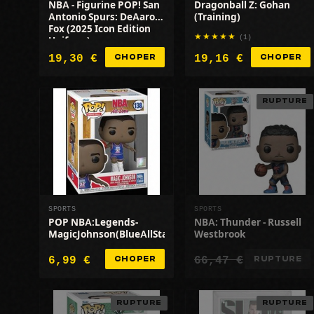
NBA - Figurine POP! San
Dragonball Z: Gohan
Antonio Spurs: DeAaron
(Training)
Fox (2025 Icon Edition
(1)
Uniform)
19,30 €
19,16 €
CHOPER
CHOPER
RUPTURE
SPORTS
SPORTS
POP NBA:Legends-
NBA: Thunder - Russell
MagicJohnson(BlueAllStarUni1991)
Westbrook
6,99 €
66,47 €
CHOPER
RUPTURE
RUPTURE
RUPTURE