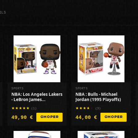
ILS
SPORTS
SPORTS
NBA: Los Angeles Lakers
NBA : Bulls - Michael
- LeBron James
Jordan (1995 Playoffs)
(Alternate)
(1)
(3)
49,90 €
44,00 €
CHOPER
CHOPER