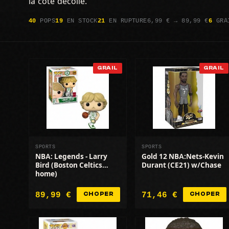
la côte décolle.
40
POPS
19
EN STOCK
21
EN RUPTURE
6,99 € → 89,99 €
6
GRA
GRAIL
GRAIL
SPORTS
SPORTS
NBA: Legends - Larry
Gold 12 NBA:Nets-Kevin
Bird (Boston Celtics
Durant (CE21) w/Chase
home)
89,99 €
71,46 €
CHOPER
CHOPER