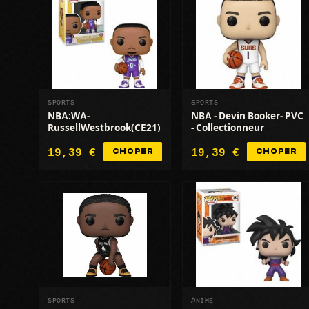
SPORTS
SPORTS
NBA:WA-
NBA - Devin Booker- PVC
RussellWestbrook(CE21)
- Collectionneur
19,39 €
19,39 €
CHOPER
CHOPER
SPORTS
ANIME