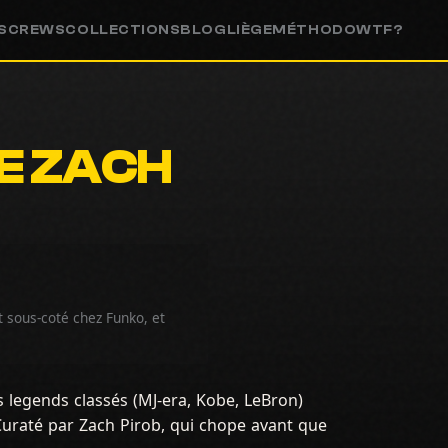
S
CREWS
COLLECTIONS
BLOG
LIÈGE
MÉTHODO
WTF?
DE ZACH
 sous-coté chez Funko, et
legends classés (MJ-era, Kobe, LeBron)
uraté par Zach Pirob, qui chope avant que