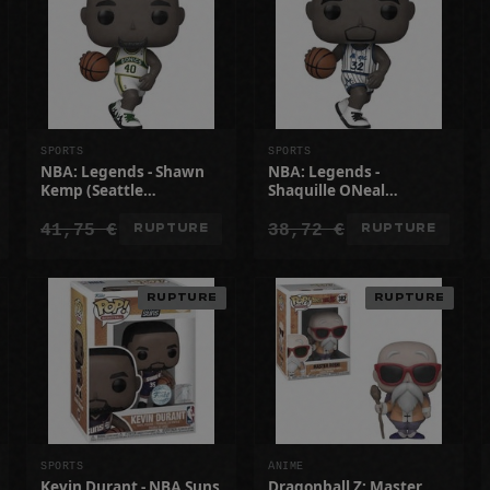
SPORTS
SPORTS
NBA: Legends - Shawn
NBA: Legends -
Kemp (Seattle
Shaquille ONeal
SuperSonics home)
(Orlando Magic home)
41,75 €
38,72 €
RUPTURE
RUPTURE
RUPTURE
RUPTURE
SPORTS
ANIME
Kevin Durant - NBA Suns
Dragonball Z: Master