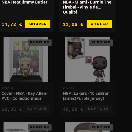
NBA Heat Jimmy Butler
NBA - Miami - Burnie The
Fireball- Vinyle de
Qualité
14,72 €
11,06 €
CHOPER
CHOPER
RUPTURE
RUPTURE
SPORTS
SPORTS
Cover - NBA - Ray Allen-
NBA: Lakers - 10 LeBron
PVC - Collectionneur
James(Purple Jersey)
62,05 €
49,29 €
RUPTURE
RUPTURE
RUPTURE
RUPTURE