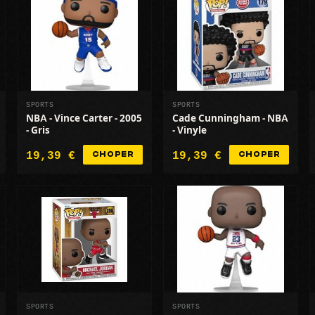
SPORTS
SPORTS
NBA - Vince Carter - 2005
Cade Cunningham - NBA
- Gris
- Vinyle
19,39 €
19,39 €
CHOPER
CHOPER
SPORTS
SPORTS