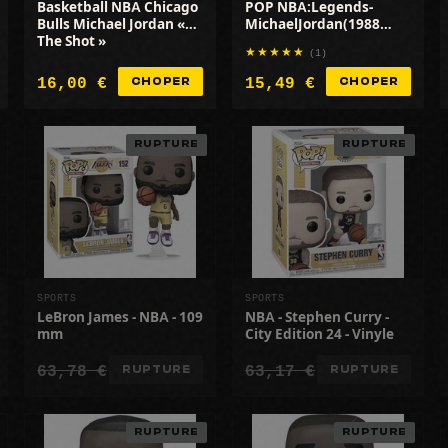
Basketball NBA Chicago
POP NBA:Legends-
Bulls Michael Jordan «
MichaelJordan(1988
The Shot »
ASG)
(1)
16,00 €
15,49 €
CHOPER
CHOPER
RUPTURE
RUPTURE
SPORTS
SPORTS
LeBron James - NBA - 109
NBA - Stephen Curry -
mm
City Edition 24 - Vinyle
63,78 €
63,17 €
RUPTURE
RUPTURE
RUPTURE
RUPTURE