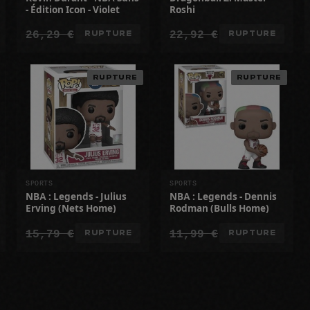
- Édition Icon - Violet
Roshi
26,29 €
22,92 €
RUPTURE
RUPTURE
RUPTURE
RUPTURE
SPORTS
SPORTS
NBA : Legends - Julius
NBA : Legends - Dennis
Erving​ (Nets Home)
Rodman​​ (Bulls Home)
15,79 €
11,99 €
RUPTURE
RUPTURE