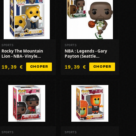
SPORTS
SPORTS
Rocky The Mountain
NBA : Legends - Gary
Lion - NBA- Vinyle
Payton (Seattle
Durable
SuperSonics Home)
19,39 €
19,39 €
CHOPER
CHOPER
SPORTS
SPORTS