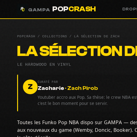
POP
CRASH
DROP
GAMPA
POPCRASH
/
COLLECTIONS
/
LA SÉLECTION DE ZACH
LA SÉLECTION 
LE HARDWOOD EN VINYL
CURATÉ PAR
Z
Zacharie
· Zach Pirob
Youtuber accro aux Pop. Sa thèse: le crew NBA est
c'est le bon moment pour se servir.
Toutes les Funko Pop NBA dispo sur GAMPA — des 
aux nouveaux du game (Wemby, Doncic, Booker). C