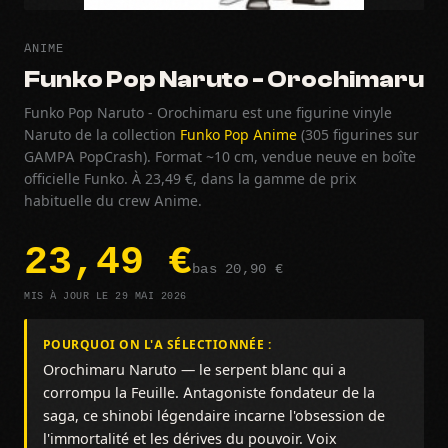
ANIME
Funko Pop Naruto - Orochimaru
Funko Pop Naruto - Orochimaru est une figurine vinyle
Naruto de la collection
Funko Pop Anime
(305 figurines sur
GAMPA PopCrash). Format ~10 cm, vendue neuve en boîte
officielle Funko. À 23,49 €, dans la gamme de prix
habituelle du crew Anime.
23,49 €
bas 20,90 €
MIS À JOUR LE 29 MAI 2026
POURQUOI ON L'A SÉLECTIONNÉE :
Orochimaru Naruto — le serpent blanc qui a
corrompu la Feuille. Antagoniste fondateur de la
saga, ce shinobi légendaire incarne l'obsession de
l'immortalité et les dérives du pouvoir. Voix