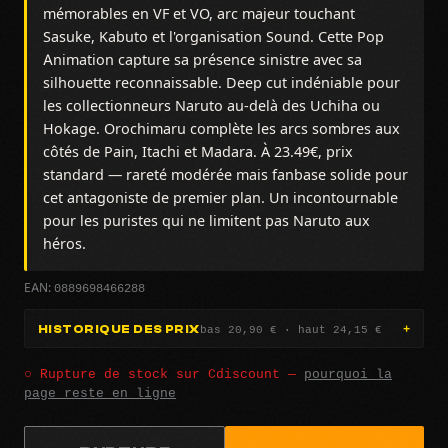
mémorables en VF et VO, arc majeur touchant
Sasuke, Kabuto et l'organisation Sound. Cette Pop
Animation capture sa présence sinistre avec sa
silhouette reconnaissable. Deep cut indéniable pour
les collectionneurs Naruto au-delà des Uchiha ou
Hokage. Orochimaru complète les arcs sombres aux
côtés de Pain, Itachi et Madara. À 23.49€, prix
standard — rareté modérée mais fanbase solide pour
cet antagoniste de premier plan. Un incontournable
pour les puristes qui ne limitent pas Naruto aux
héros.
0889698466288
EAN:
bas 20,90 € · haut 24,15 €
HISTORIQUE DES PRIX
○ Rupture de stock sur Cdiscount —
pourquoi la
page reste en ligne