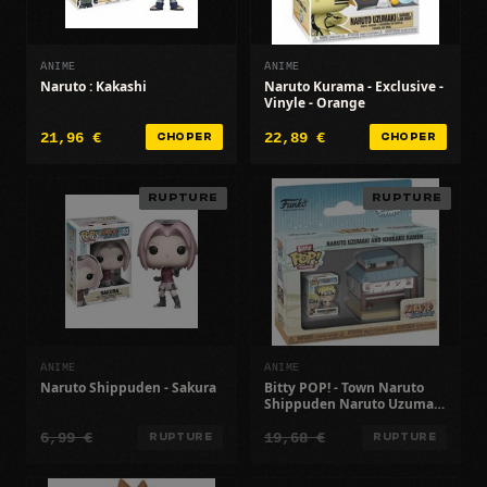
ANIME
ANIME
Naruto : Kakashi
Naruto Kurama - Exclusive -
Vinyle - Orange
21,96 €
22,89 €
CHOPER
CHOPER
RUPTURE
RUPTURE
ANIME
ANIME
Naruto Shippuden - Sakura
Bitty POP! - Town Naruto
Shippuden Naruto Uzumaki
& Ichiraku Ramen
6,99 €
19,68 €
RUPTURE
RUPTURE