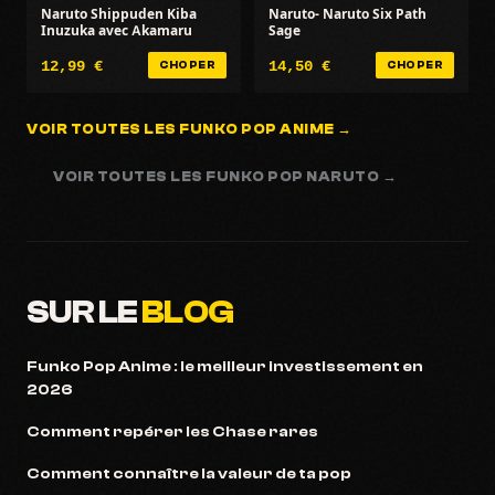
Naruto Shippuden Kiba
Naruto- Naruto Six Path
Inuzuka avec Akamaru
Sage
12,99 €
14,50 €
CHOPER
CHOPER
VOIR TOUTES LES FUNKO POP ANIME →
VOIR TOUTES LES FUNKO POP NARUTO →
SUR LE
BLOG
Funko Pop Anime : le meilleur investissement en
2026
Comment repérer les Chase rares
Comment connaître la valeur de ta pop