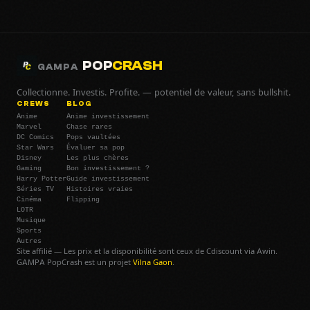
POP
CRASH
GAMPA
Collectionne. Investis. Profite. — potentiel de valeur, sans bullshit.
CREWS
BLOG
Anime
Anime investissement
Marvel
Chase rares
DC Comics
Pops vaultées
Star Wars
Évaluer sa pop
Disney
Les plus chères
Gaming
Bon investissement ?
Harry Potter
Guide investissement
Séries TV
Histoires vraies
Cinéma
Flipping
LOTR
Musique
Sports
Autres
Site affilié — Les prix et la disponibilité sont ceux de Cdiscount via Awin.
GAMPA PopCrash est un projet
Vilna Gaon
.