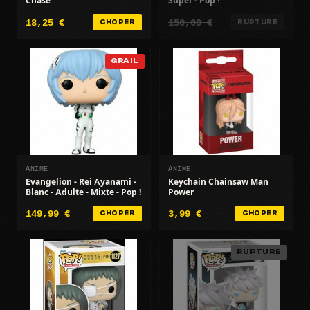
Chase
Super - Pop !
18,25 €
150,00 €
CHOPER
RUPTURE
GRAIL
ANIME
ANIME
Evangelion - Rei Ayanami -
Keychain Chainsaw Man
Blanc - Adulte - Mixte - Pop !
Power
149,99 €
3,99 €
CHOPER
CHOPER
RUPTURE