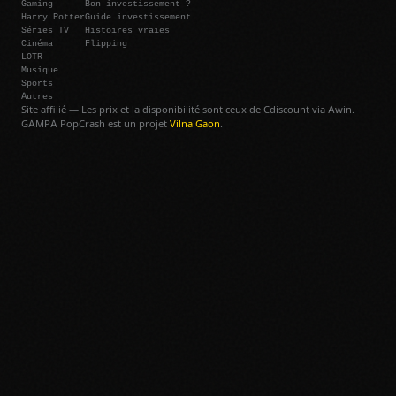
Gaming
Bon investissement ?
Harry Potter
Guide investissement
Séries TV
Histoires vraies
Cinéma
Flipping
LOTR
Musique
Sports
Autres
Site affilié — Les prix et la disponibilité sont ceux de Cdiscount via Awin.
GAMPA PopCrash est un projet
Vilna Gaon
.