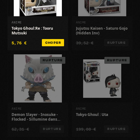
ANIME
ANIME
Tokyo Ghoul:Re : Tooru
Jujutsu Kaisen - Saturo Gojo
Mutsuki
(Hidden Inv)
5,76 €
39,52 €
CHOPER
RUPTURE
RUPTURE
RUPTURE
ANIME
ANIME
Demon Slayer - Inosuke -
Tokyo Ghoul : Uta
Flocked - Sillumine dans
lobscurité - Exclusivité
62,31 €
199,00 €
possible
RUPTURE
RUPTURE