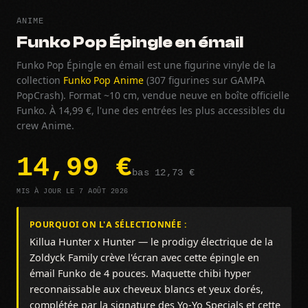
ANIME
Funko Pop Épingle en émail
Funko Pop Épingle en émail est une figurine vinyle de la
collection
Funko Pop Anime
(307 figurines sur GAMPA
PopCrash). Format ~10 cm, vendue neuve en boîte officielle
Funko. À 14,99 €, l'une des entrées les plus accessibles du
crew Anime.
14,99 €
bas 12,73 €
MIS À JOUR LE 7 AOÛT 2026
POURQUOI ON L'A SÉLECTIONNÉE :
Killua Hunter x Hunter — le prodigy électrique de la
Zoldyck Family crève l'écran avec cette épingle en
émail Funko de 4 pouces. Maquette chibi hyper
reconnaissable aux cheveux blancs et yeux dorés,
complétée par la signature des Yo-Yo Specials et cette