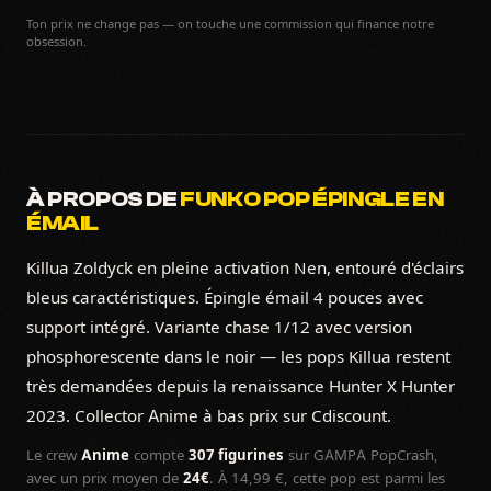
Ton prix ne change pas — on touche une commission qui finance notre
obsession.
À PROPOS DE
FUNKO POP ÉPINGLE EN
ÉMAIL
Killua Zoldyck en pleine activation Nen, entouré d'éclairs
bleus caractéristiques. Épingle émail 4 pouces avec
support intégré. Variante chase 1/12 avec version
phosphorescente dans le noir — les pops Killua restent
très demandées depuis la renaissance Hunter X Hunter
2023. Collector Anime à bas prix sur Cdiscount.
Le crew
Anime
compte
307 figurines
sur GAMPA PopCrash,
avec un prix moyen de
24€
. À 14,99 €, cette pop est parmi les