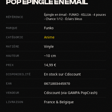
POP ÉPINGLE EN ÉMAIL
Épingle en émail - FUNKO - KILLUA - 4 pouces
RÉFÉRENCE
- Chance 1/12 - Éclairs bleus
MARQUE
Funko
CATÉGORIE
Anime
MATIÈRE
Vinyle
HAUTEUR
~10 cm
PRIX
14,99 €
DISPONIBILITÉ
En stock sur Cdiscount
0671803445970
EAN
VENDEUR
Cdiscount (via GAMPA PopCrash)
LIVRAISON
France & Belgique