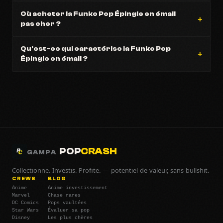
Où acheter la Funko Pop Épingle en émail
pas cher ?
Qu'est-ce qui caractérise la Funko Pop
Épingle en émail ?
POP
CRASH
GAMPA
Collectionne. Investis. Profite. — potentiel de valeur, sans bullshit.
CREWS
BLOG
Anime
Anime investissement
Marvel
Chase rares
DC Comics
Pops vaultées
Star Wars
Évaluer sa pop
Disney
Les plus chères