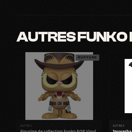
AUTRES FUNKO
RUPTURE
AUTRES
AUTRES
Figurine de collection Funko POP Vinyl
Inuyasha 