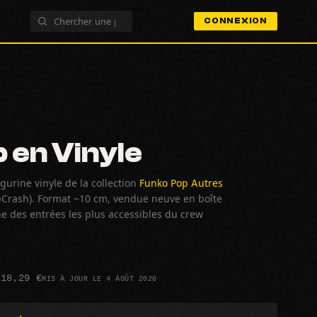
CONNEXION
 en Vinyle
gurine vinyle de la collection
Funko Pop Autres
Crash). Format ~10 cm, vendue neuve en boîte
'une des entrées les plus accessibles du crew
 18,29 €
MIS À JOUR LE 4 AOÛT 2026