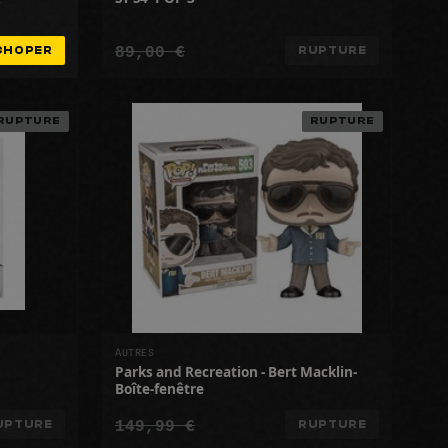
89,00 €
CHOPER
RUPTURE
RUPTURE
RUPTURE
AUTRES
Parks and Recreation - Bert Macklin-
Boîte-fenêtre
149,99 €
UPTURE
RUPTURE