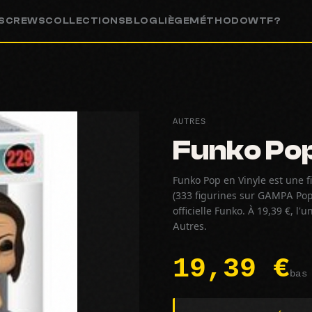
S
CREWS
COLLECTIONS
BLOG
LIÈGE
MÉTHODO
WTF?
AUTRES
Funko Pop
Funko Pop en Vinyle est une fi
(333 figurines sur GAMPA Pop
officielle Funko. À 19,39 €, l
Autres.
19,39 €
bas