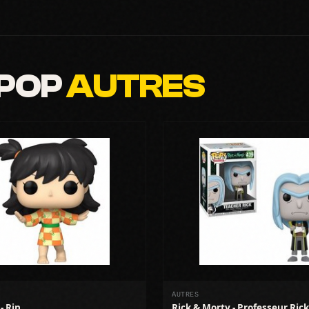
 POP
AUTRES
AUTRES
- Rin
Rick & Morty - Professeur Rick