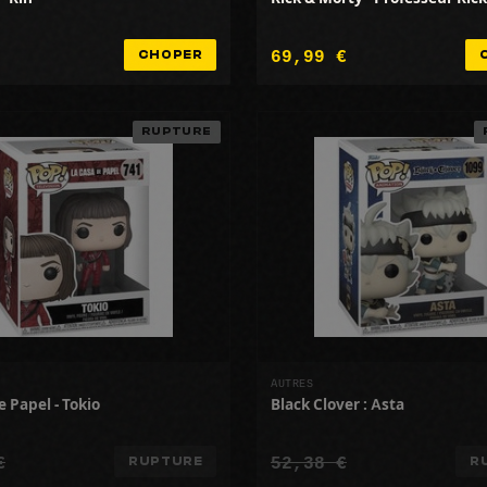
69,99 €
CHOPER
RUPTURE
AUTRES
e Papel - Tokio
Black Clover : Asta
€
52,38 €
RUPTURE
R