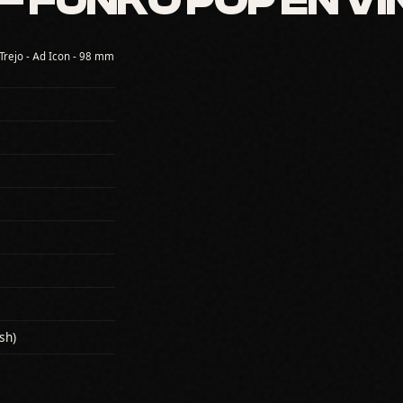
 FUNKO POP EN VI
Trejo - Ad Icon - 98 mm
sh)