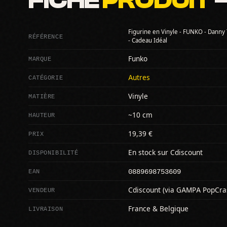
FICHE
PRODUIT
—
Figurine en Vinyle - FUNKO - Danny 
RÉFÉRENCE
- Cadeau Idéal
MARQUE
Funko
CATÉGORIE
Autres
MATIÈRE
Vinyle
HAUTEUR
~10 cm
PRIX
19,39 €
DISPONIBILITÉ
En stock sur Cdiscount
0889698753609
EAN
VENDEUR
Cdiscount (via GAMPA PopCra
LIVRAISON
France & Belgique