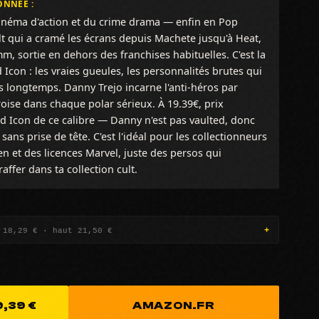
ONNÉE :
inéma d'action et du crime drama — enfin en Pop
lt qui a cramé les écrans depuis Machete jusqu'à Heat,
mm, sortie en dehors des franchises habituelles. C'est la
 Icon : les vraies gueules, les personnalités brutes qui
is longtemps. Danny Trejo incarne l'anti-héros par
roise dans chaque polar sérieux. À 19.39€, prix
d Icon de ce calibre — Danny n'est pas vaulted, donc
ans prise de tête. C'est l'idéal pour les collectionneurs
en et des licences Marvel, juste des persos qui
ffer dans ta collection cult.
 18,29 € · haut 21,50 €
,39 €
AMAZON.FR