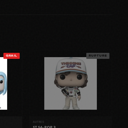
GRAIL
RUPTURE
AUTRES
ST S4- POP 3