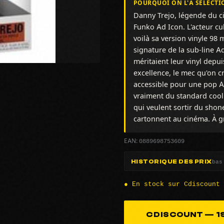
POURQUOI ON L'A SÉLECTI
Danny Trejo, légende du c
Funko Ad Icon. L'acteur cu
voilà sa version vinyle 98 
signature de la sub-line Ad
méritaient leur vinyl depu
excellence, le mec qu'on c
accessible pour une pop A
vraiment du standard cool s
qui veulent sortir du shon
cartonnent au cinéma. À gra
0889698753609
EAN:
bas
HISTORIQUE DES PRIX
● En stock sur Cdiscount
CDISCOUNT — 19