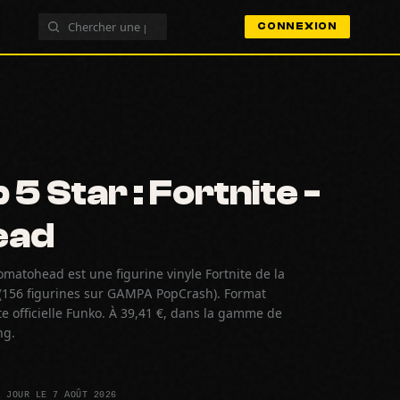
CONNEXION
5 Star : Fortnite -
ead
Tomatohead est une figurine vinyle Fortnite de la
(156 figurines sur GAMPA PopCrash). Format
 officielle Funko. À 39,41 €, dans la gamme de
ng.
À JOUR LE 7 AOÛT 2026