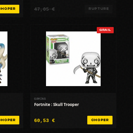
47,05 €
CHOPER
RUPTURE
GRAIL
GAMING
Fortnite : Skull Trooper
60,53 €
CHOPER
CHOPER