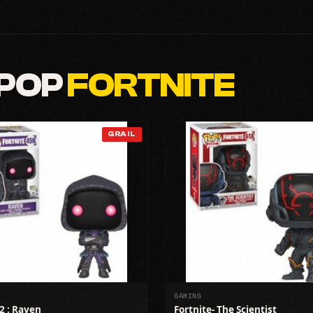
 POP
FORTNITE
GRAIL
GAMING
S2 : Raven
Fortnite- The Scientist