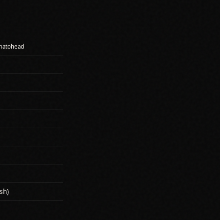
Tomatohead
sh)