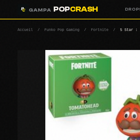
POP
CRASH
DROP
GAMPA
Accueil
/
Funko Pop Gaming
/
Fortnite
/
5 Star : 