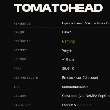
TOMATOHEAD
RÉFÉRENCE
Figurine Funko 5 Star : Fortnite - 
MARQUE
Funko
CATÉGORIE
Gaming
MATIÈRE
Vinyle
HAUTEUR
~10 cm
PRIX
39,41 €
DISPONIBILITÉ
En stock sur Cdiscount
0889698346849
EAN
VENDEUR
Cdiscount (via GAMPA PopCra
LIVRAISON
France & Belgique