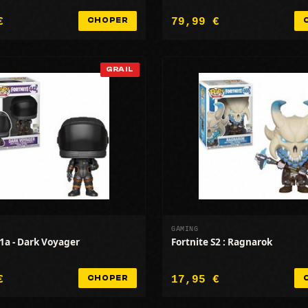
€
79,99 €
CHOPER
GRAIL
GAMING
S1a - Dark Voyager
Fortnite S2 : Ragnarok
€
17,95 €
CHOPER