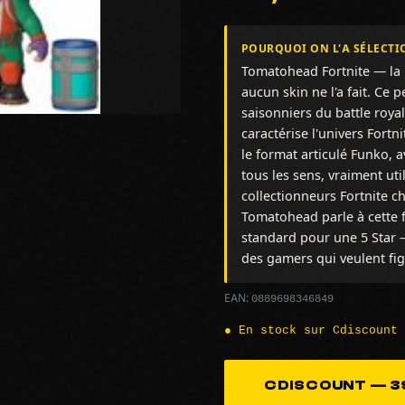
POURQUOI ON L'A SÉLECTI
Tomatohead Fortnite — la
aucun skin ne l'a fait. Ce
saisonniers du battle roya
caractérise l'univers Fortn
le format articulé Funko, 
tous les sens, vraiment ut
collectionneurs Fortnite cha
Tomatohead parle à cette f
standard pour une 5 Star — 
des gamers qui veulent fig
0889698346849
EAN:
● En stock sur Cdiscount
CDISCOUNT — 39