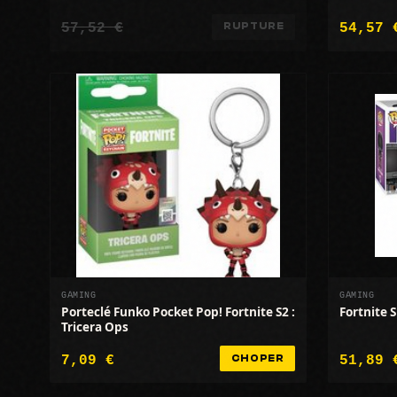
57,52 €
54,57 
RUPTURE
GAMING
GAMING
Porteclé Funko Pocket Pop! Fortnite S2 :
Fortnite 
Tricera Ops
7,09 €
51,89 
CHOPER