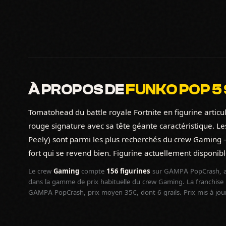
À PROPOS DE
FUNKO POP 5
Tomatohead du battle royale Fortnite en figurine artic
rouge signature avec sa tête géante caractéristique. Le
Peely) sont parmi les plus recherchés du crew Gaming 
fort qui se revend bien. Figurine actuellement disponibl
Le crew
Gaming
compte
156 figurines
sur GAMPA PopCrash, a
dans la gamme de prix habituelle du crew Gaming. La franchise
GAMPA PopCrash, prix moyen 35€, dont 6 grails. Prix mis à jou