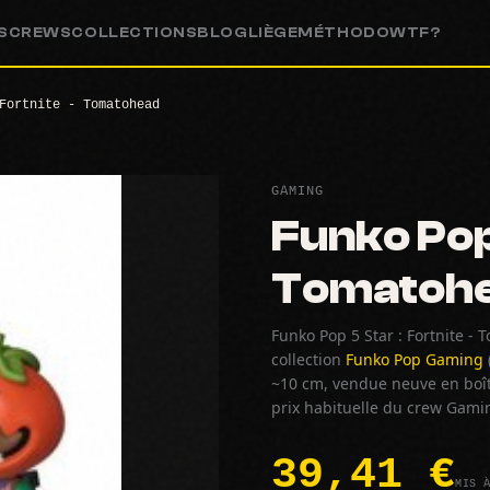
S
CREWS
COLLECTIONS
BLOG
LIÈGE
MÉTHODO
WTF?
Fortnite - Tomatohead
GAMING
Funko Pop 
Tomatoh
Funko Pop 5 Star : Fortnite - 
collection
Funko Pop Gaming
~10 cm, vendue neuve en boîte
prix habituelle du crew Gami
39,41 €
MIS 