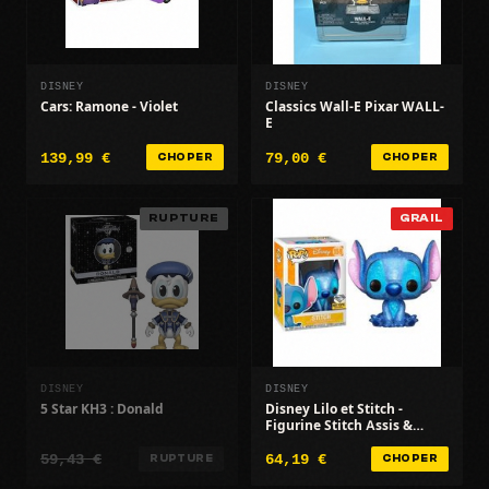
DISNEY
DISNEY
Cars: Ramone - Violet
Classics Wall-E Pixar WALL-
E
139,99 €
79,00 €
CHOPER
CHOPER
RUPTURE
GRAIL
DISNEY
DISNEY
5 Star KH3 : Donald
Disney Lilo et Stitch -
Figurine Stitch Assis &
pailleté Exclusive
59,43 €
64,19 €
RUPTURE
CHOPER