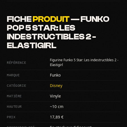
FICHE
PRODUIT
— FUNKO
POP 5 STAR: LES
INDESTRUCTIBLES 2 -
ELASTIGIRL
Figurine Funko 5 Star: Les indestructibles 2 -
RÉFÉRENCE
Elastigirl
MARQUE
Funko
CATÉGORIE
Disney
MATIÈRE
Vinyle
HAUTEUR
~10 cm
PRIX
17,89 €