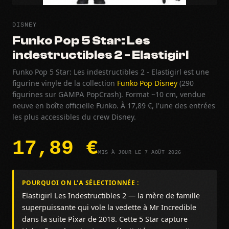
DISNEY
Funko Pop 5 Star: Les
indestructibles 2 - Elastigirl
Funko Pop 5 Star: Les indestructibles 2 - Elastigirl est une
figurine vinyle de la collection
Funko Pop Disney
(290
figurines sur GAMPA PopCrash). Format ~10 cm, vendue
neuve en boîte officielle Funko. À 17,89 €, l'une des entrées
les plus accessibles du crew Disney.
17,89 €
MIS À JOUR LE 7 AOÛT 2026
POURQUOI ON L'A SÉLECTIONNÉE :
Elastigirl Les Indestructibles 2 — la mère de famille
superpuissante qui vole la vedette à Mr Incredible
dans la suite Pixar de 2018. Cette 5 Star capture