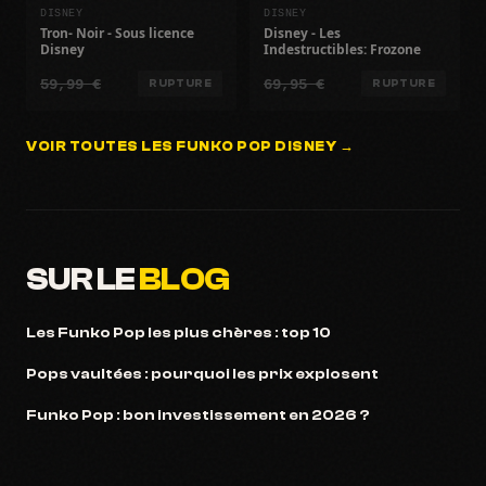
DISNEY
DISNEY
Tron- Noir - Sous licence
Disney - Les
Disney
Indestructibles: Frozone
59,99 €
69,95 €
RUPTURE
RUPTURE
VOIR TOUTES LES FUNKO POP DISNEY →
SUR LE
BLOG
Les Funko Pop les plus chères : top 10
Pops vaultées : pourquoi les prix explosent
Funko Pop : bon investissement en 2026 ?