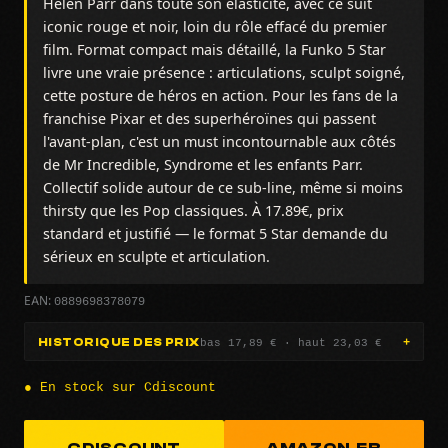
Helen Parr dans toute son élasticité, avec ce suit
iconic rouge et noir, loin du rôle effacé du premier
film. Format compact mais détaillé, la Funko 5 Star
livre une vraie présence : articulations, sculpt soigné,
cette posture de héros en action. Pour les fans de la
franchise Pixar et des superhéroïnes qui passent
l'avant-plan, c'est un must incontournable aux côtés
de Mr Incredible, Syndrome et les enfants Parr.
Collectif solide autour de ce sub-line, même si moins
thirsty que les Pop classiques. À 17.89€, prix
standard et justifié — le format 5 Star demande du
sérieux en sculpte et articulation.
0889698378079
EAN:
bas 17,89 € · haut 23,03 €
HISTORIQUE DES PRIX
● En stock sur Cdiscount