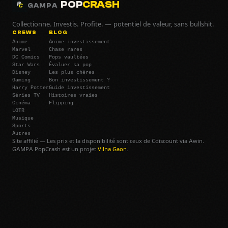
POP
CRASH
GAMPA
Collectionne. Investis. Profite. — potentiel de valeur, sans bullshit.
CREWS
BLOG
Anime
Anime investissement
Marvel
Chase rares
DC Comics
Pops vaultées
Star Wars
Évaluer sa pop
Disney
Les plus chères
Gaming
Bon investissement ?
Harry Potter
Guide investissement
Séries TV
Histoires vraies
Cinéma
Flipping
LOTR
Musique
Sports
Autres
Site affilié — Les prix et la disponibilité sont ceux de Cdiscount via Awin.
GAMPA PopCrash est un projet
Vilna Gaon
.