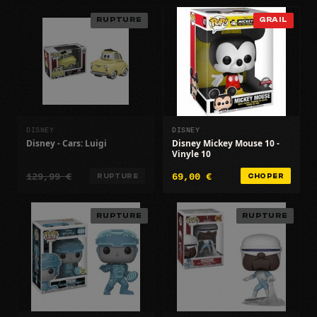
RUPTURE
GRAIL
DISNEY
DISNEY
Disney - Cars: Luigi
Disney Mickey Mouse 10 -
Vinyle 10
129,99 €
69,00 €
RUPTURE
CHOPER
RUPTURE
RUPTURE