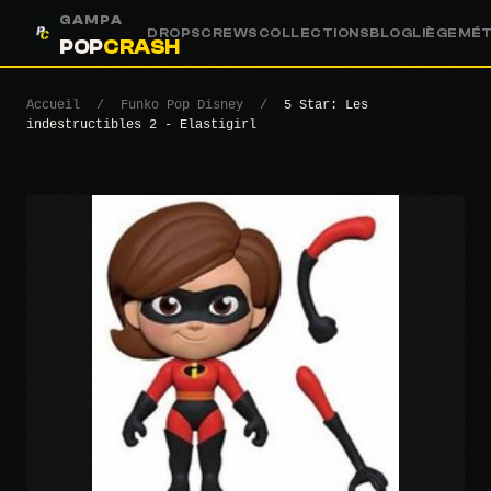
GAMPA
DROPS
CREWS
COLLECTIONS
BLOG
LIÈGE
MÉ
POP
CRASH
Accueil
/
Funko Pop Disney
/
5 Star: Les
indestructibles 2 - Elastigirl