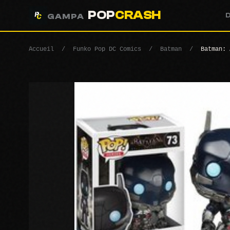
POP
CRASH
GAMPA
Accueil
/
Funko Pop DC Comics
/
Batman
/
Batman: 