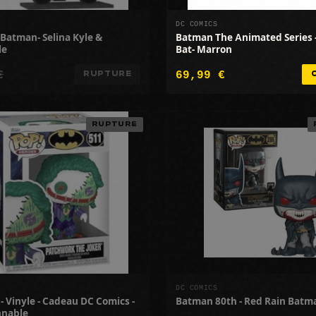
DC COMICS
 Batman- Selina Kyle &
Batman The Animated Series 
le
Bat- Marron
€
69,99 €
RUPTURE
RUPTURE
DC COMICS
 - Vinyle - Cadeau DC Comics -
Batman 80th - Red Rain Batm
nnable