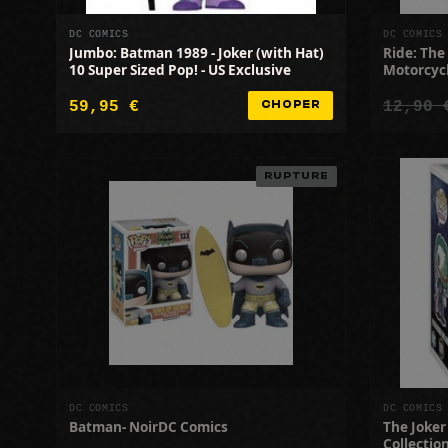
DC COMICS
DC COMICS
Jumbo: Batman 1989 - Joker (with Hat)
Ride: The
10 Super Sized Pop! - US Exclusive
Motorcyc
59,95 €
12,90 
CHOPER
RUPTURE
DC COMICS
DC COMICS
Batman- NoirDC Comics
The Joker
Collectio