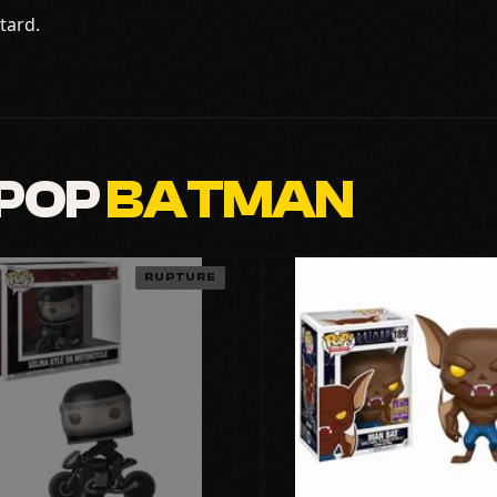
tard.
 POP
BATMAN
RUPTURE