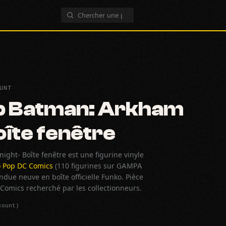
UNT
p Batman: Arkham
oîte fenêtre
ght- Boîte fenêtre est une figurine vinyle
 Pop DC Comics
(110 figurines sur GAMPA
due neuve en boîte officielle Funko. Pièce
omics recherché par les collectionneurs.
count)