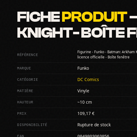
FICHE
PRODUIT
—
KNIGHT- BOÎTE 
Figurine - Funko - Batman: Arkham 
RÉFÉRENCE
licence officielle - Boîte fenêtre
MARQUE
Funko
CATÉGORIE
DC Comics
MATIÈRE
Vinyle
HAUTEUR
~10 cm
PRIX
109,17 €
DISPONIBILITÉ
Rupture de stock
0849803063856
EAN