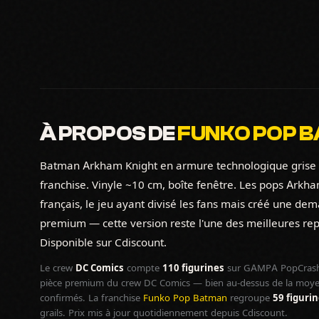
À PROPOS DE
FUNKO POP B
Batman Arkham Knight en armure technologique grise et
franchise. Vinyle ~10 cm, boîte fenêtre. Les pops Arkh
français, le jeu ayant divisé les fans mais créé une dem
premium — cette version reste l'une des meilleures rep
Disponible sur Cdiscount.
Le crew
DC Comics
compte
110 figurines
sur GAMPA PopCrash
pièce premium du crew DC Comics — bien au-dessus de la moyen
confirmés. La franchise
Funko Pop Batman
regroupe
59 figuri
grails. Prix mis à jour quotidiennement depuis Cdiscount.