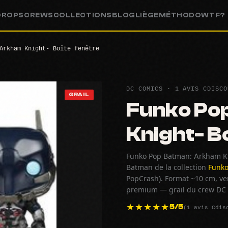
DROPS
CREWS
COLLECTIONS
BLOG
LIÈGE
MÉTHODO
WTF?
Arkham Knight- Boîte fenêtre
DC COMICS · 1 AVIS CDISCO
GRAIL
Funko Po
Knight- B
Funko Pop Batman: Arkham Kni
Batman de la collection
Funko
PopCrash). Format ~10 cm, ven
premium — grail du crew DC C
(1 avis Cdis
5/5