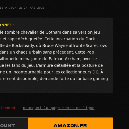
IS À JOUR LE 24 MAI 2026
ONNÉE :
e sombre chevalier de Gotham dans sa version jeu
e et cape déchiquetée. Cette incarnation du Dark
ulte de Rocksteady, où Bruce Wayne affronte Scarecrow,
dans un chaos urbain sans précédent. Cette Pop
 silhouette menaçante du Batman Arkham, avec ce
e les fans du jeu. L'armure détaillée et la posture de
urine un incontournable pour les collectionneurs DC. À
— rarement disponible, demande forte du fanbase gaming
discount —
pourquoi la page reste en ligne
COUNT
AMAZON.FR