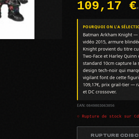
109,17 €
M
POURQUOI ON L'A SÉLECTI
Batman Arkham Knight — l
vidéo 2015, armure blindé
Knight provient du titre c
Two-Face et Harley Quinn 
standard 10cm capture la
design tech-noir qui marqu
vigilant font de cette fig
109,17€, prix grail-tier 
et DC crossover.
0849803063856
EAN:
○ Rupture de stock sur C
RUPTURE CDIS