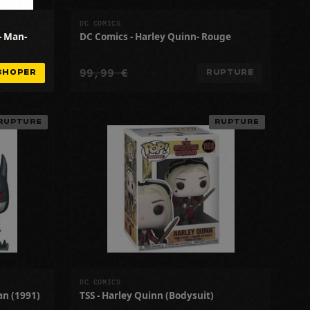
DC COMICS
- Man-
DC Comics - Harley Quinn- Rouge
99,99 €
CHOPER
RUPTURE
RUPTURE
RUPTURE
DC COMICS
an (1991)
TSS - Harley Quinn (Bodysuit)