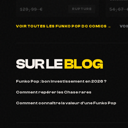
129,99 €
54,67 
RUPTURE
VOIR TOUTES LES FUNKO POP DC COMICS →
VOI
SUR LE
BLOG
Funko Pop : bon investissement en 2026 ?
Comment repérer les Chase rares
Comment connaître la valeur d'une Funko Pop