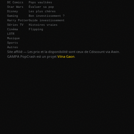
DC Comics
Pops vaultées
Star Wars
Évaluer sa pop
Disney
Les plus chères
Gaming
Bon investissement ?
Harry Potter
Guide investissement
Séries TV
Histoires vraies
Cinéma
Flipping
LOTR
Musique
Sports
Autres
Site affilié — Les prix et la disponibilité sont ceux de Cdiscount via Awin.
GAMPA PopCrash est un projet
Vilna Gaon
.