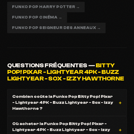
FUNKO POP HARRY POTTER →
FUNKO POP CINÉMA →
FUNKO POP SEIGNEUR DES ANNEAUX →
QUESTIONS FRÉQUENTES —
BITTY
POP! PIXAR - LIGHTYEAR 4PK - BUZZ
LIGHTYEAR - SOX - IZZY HAWTHORNE
Combien coûte la Funko Pop Bitty Pop! Pixar
- Lightyear 4PK - Buzz Lightyear - Sox - Izzy
Hawthorne ?
Où acheter la Funko Pop Bitty Pop! Pixar -
Lightyear 4PK - Buzz Lightyear - Sox - Izzy