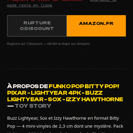
page reste en ligne
RUPTURE
AMAZON.FR
CDISCOUNT
Rupture sur Cdiscount — vérifie la dispo sur Amazon.
À PROPOS DE
FUNKO POP BITTY POP!
PIXAR - LIGHTYEAR 4PK - BUZZ
LIGHTYEAR - SOX - IZZY HAWTHORNE
—
TOY STORY
Buzz Lightyear, Sox et Izzy Hawthorne en format Bitty
Pop — 4 mini-vinyles de 2,3 cm dont une mystère. Pack