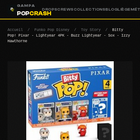
GAMPA
DROPS
CREWS
COLLECTIONS
BLOG
LIÈGE
MÉ
POP
CRASH
Accueil
/
Funko Pop Disney
/
Toy Story
/
Bitty
Pop! Pixar - Lightyear 4PK - Buzz Lightyear - Sox - Izzy
Hawthorne