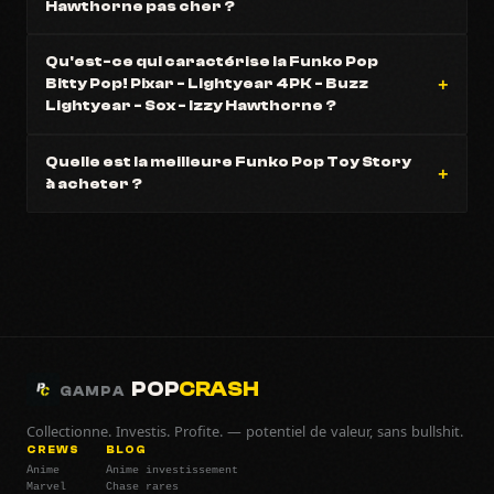
Hawthorne pas cher ?
Qu'est-ce qui caractérise la Funko Pop
Bitty Pop! Pixar - Lightyear 4PK - Buzz
Lightyear - Sox - Izzy Hawthorne ?
Quelle est la meilleure Funko Pop Toy Story
à acheter ?
POP
CRASH
GAMPA
Collectionne. Investis. Profite. — potentiel de valeur, sans bullshit.
CREWS
BLOG
Anime
Anime investissement
Marvel
Chase rares