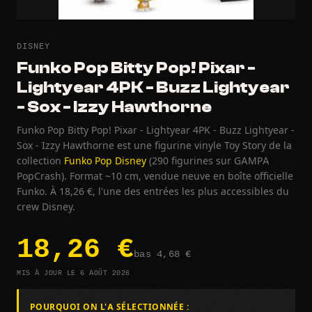
DISNEY
Funko Pop Bitty Pop! Pixar -
Lightyear 4PK - Buzz Lightyear
- Sox - Izzy Hawthorne
Funko Pop Bitty Pop! Pixar - Lightyear 4PK - Buzz Lightyear -
Sox - Izzy Hawthorne est une figurine vinyle Toy Story de la
collection
Funko Pop Disney
(290 figurines sur GAMPA
PopCrash). Format ~10 cm, vendue neuve en boîte officielle
Funko. À 18,26 €, l'une des entrées les plus accessibles du
crew Disney.
18,26 €
bas 4,68 €
MIS À JOUR LE 6 AOÛT 2026
POURQUOI ON L'A SÉLECTIONNÉE :