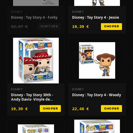
DISNEY
DISNEY
Disney : Toy Story 4 - Forky
Disney : Toy Story 4 - Jessie
52,67 €
19,39 €
RUPTURE
CHOPER
DISNEY
DISNEY
Disney - Toy Story 30th -
Disney : Toy Story 4 - Woody
Andy Davis- Vinyle de
Qualité
19,39 €
22,48 €
CHOPER
CHOPER