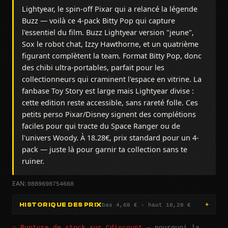
Lightyear, le spin-off Pixar qui a relancé la légende
Buzz — voilà ce 4-pack Bitty Pop qui capture
l'essentiel du film. Buzz Lightyear version "jeune",
Sox le robot chat, Izzy Hawthorne, et un quatrième
figurant complètent la team. Format Bitty Pop, donc
des chibi ultra-portables, parfait pour les
collectionneurs qui craminent l'espace en vitrine. La
fanbase Toy Story est large mais Lightyear divise :
cette edition reste accessible, sans rareté folle. Ces
petits perso Pixar/Disney signent des complétions
faciles pour qui tracte du Space Ranger ou de
l'univers Woody. À 18.28€, prix standard pour un 4-
pack — juste là pour garnir ta collection sans te
ruiner.
0889698754668
EAN:
bas 4,68 € · haut 18,28 €
HISTORIQUE DES PRIX
○ Rupture de stock sur Cdiscount —
pourquoi la