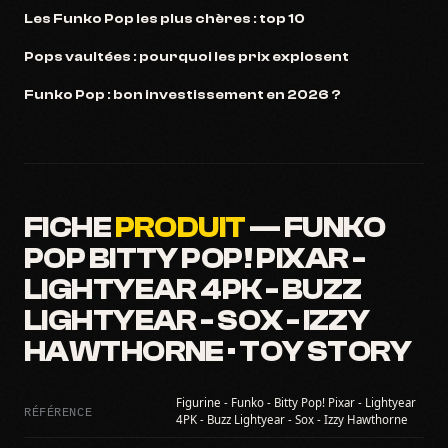
Les Funko Pop les plus chères : top 10
Pops vaultées : pourquoi les prix explosent
Funko Pop : bon investissement en 2026 ?
FICHE
PRODUIT
— FUNKO
POP BITTY POP! PIXAR -
LIGHTYEAR 4PK - BUZZ
LIGHTYEAR - SOX - IZZY
HAWTHORNE · TOY STORY
Figurine - Funko - Bitty Pop! Pixar - Lightyear
RÉFÉRENCE
4PK - Buzz Lightyear - Sox - Izzy Hawthorne