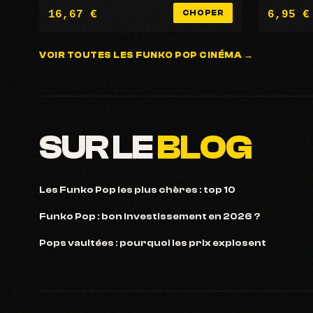
16,67 €
6,95 €
CHOPER
VOIR TOUTES LES FUNKO POP CINÉMA →
SUR LE
BLOG
Les Funko Pop les plus chères : top 10
Funko Pop : bon investissement en 2026 ?
Pops vaultées : pourquoi les prix explosent