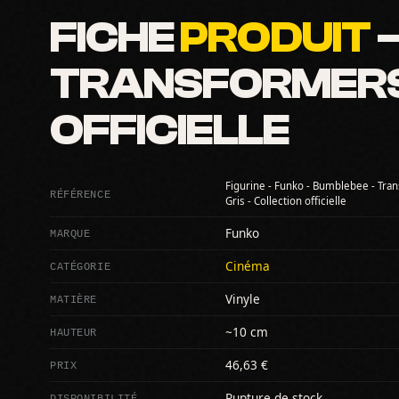
FICHE
PRODUIT
—
TRANSFORMERS -
OFFICIELLE
Figurine - Funko - Bumblebee - Tran
RÉFÉRENCE
Gris - Collection officielle
MARQUE
Funko
CATÉGORIE
Cinéma
MATIÈRE
Vinyle
HAUTEUR
~10 cm
PRIX
46,63 €
DISPONIBILITÉ
Rupture de stock