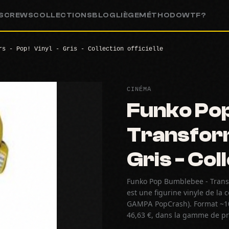
S
CREWS
COLLECTIONS
BLOG
LIÈGE
MÉTHODO
WTF?
rs - Pop! Vinyl - Gris - Collection officielle
CINÉMA
Funko Po
Transform
Gris - Coll
Funko Pop Bumblebee - Transfor
est une figurine vinyle de la 
GAMPA PopCrash). Format ~10 
46,63 €, dans la gamme de pr