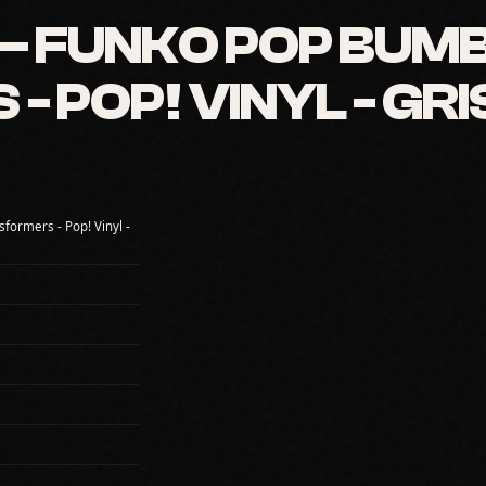
 FUNKO POP BUMB
 POP! VINYL - GRI
sformers - Pop! Vinyl -