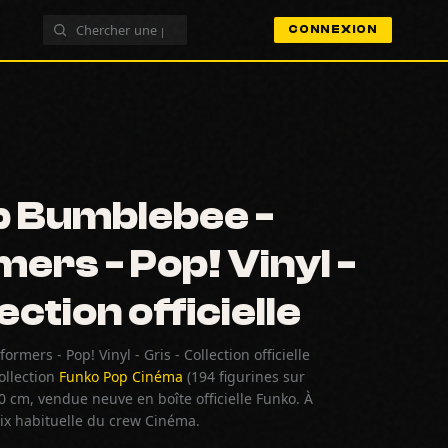
CONNEXION
p Bumblebee -
ers - Pop! Vinyl -
ection officielle
mers - Pop! Vinyl - Gris - Collection officielle
collection
Funko Pop Cinéma
(194 figurines sur
cm, vendue neuve en boîte officielle Funko. À
ix habituelle du crew Cinéma.