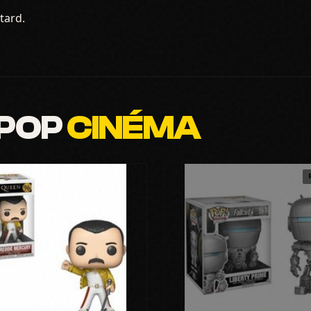
tard.
 POP
CINÉMA