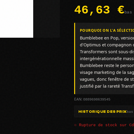
46,63 €
bas
POURQUOI ON L'A SÉLECTI
Bumblebee en Pop, version
d'Optimus et compagnon de
Transformers sont sous-dis
intergénérationnelle massi
Bumblebee reste le personn
visage marketing de la sag
vagues, donc fenêtre de sto
justifié par la rareté Tran
0889698639545
EAN:
bas
HISTORIQUE DES PRIX
○ Rupture de stock sur C