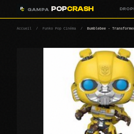
POP
CRASH
DROP
GAMPA
Accueil
/
Funko Pop Cinéma
/
Bumblebee - Transforme