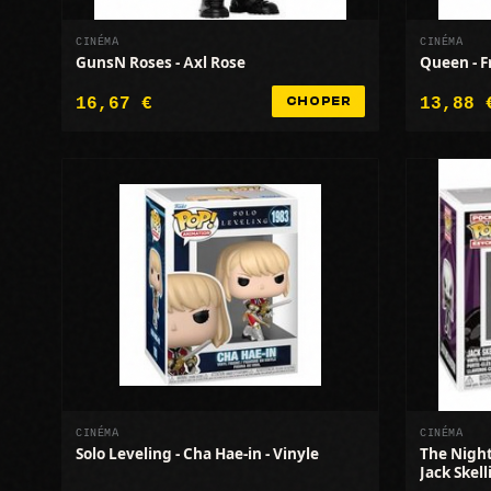
CINÉMA
CINÉMA
GunsN Roses - Axl Rose
Queen - 
16,67 €
13,88 
CHOPER
CINÉMA
CINÉMA
Solo Leveling - Cha Hae-in - Vinyle
The Night
Jack Skel