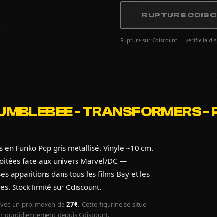
RUPTURE CDIS
Rupture sur Cdiscount — vérifie la di
MBLEBEE - TRANSFORMERS - POP
 en Funko Pop gris métallisé. Vinyle ~10 cm.
loitées face aux univers Marvel/DC —
s apparitions dans tous les films Bay et les
s. Stock limité sur Cdiscount.
vec un prix moyen de
27€
. Cette figurine se situe
ur quotidiennement depuis Cdiscount.