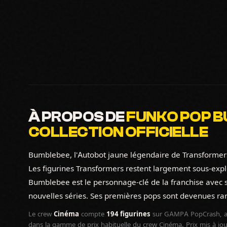
À PROPOS DE
FUNKO POP BU
COLLECTION OFFICIELLE
Bumblebee, l'Autobot jaune légendaire de Transformers
Les figurines Transformers restent largement sous-exp
Bumblebee est le personnage-clé de la franchise avec se
nouvelles séries. Ses premières pops sont devenues rare
Le crew
Cinéma
compte
194 figurines
sur GAMPA PopCrash, a
dans la gamme de prix habituelle du crew Cinéma. Prix mis à jo