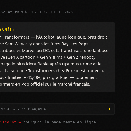
 32,45 €
MIS À JOUR LE 17 JUILLET 2026
ONNÉE :
 Transformers — l'Autobot jaune iconique, bras droit
 Sam Witwicky dans les films Bay. Les Pops
tribués vs Marvel ou DC, et la franchise a une fanbase
ve (Gen X cartoon + Gen Y films + Gen Z reboot).
age le plus identifiable après Optimus Prime et le
a. La sub-line Transformers chez Funko est traitée par
ck limitée. À 45,48€, prix grail-tier — totalement
sformers en Pop officiel sur le marché français.
 32,45 € · haut 46,63 €
discount —
pourquoi la page reste en ligne