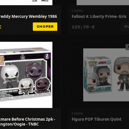
CINÉMA
Freddy Mercury Wembley 1986
Fallout 4: Liberty Prime- Gris
€
129,78 €
CHOPER
R
CINÉMA
mare Before Christmas 2pk -
Figura POP Tiburon Quint
lington/Oogie - TNBC