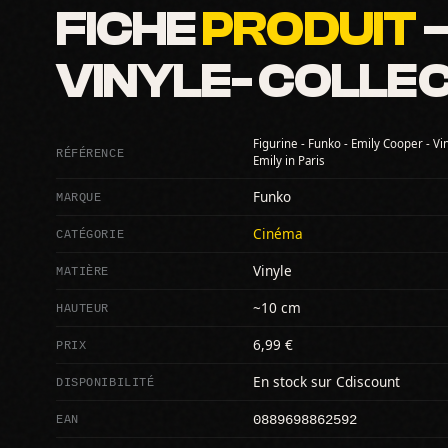
FICHE
PRODUIT
—
VINYLE- COLLEC
Figurine - Funko - Emily Cooper - Vin
RÉFÉRENCE
Emily in Paris
MARQUE
Funko
CATÉGORIE
Cinéma
MATIÈRE
Vinyle
HAUTEUR
~10 cm
PRIX
6,99 €
DISPONIBILITÉ
En stock sur Cdiscount
0889698862592
EAN