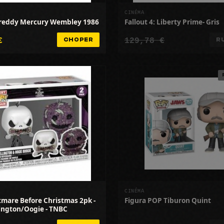
CINÉMA
Freddy Mercury Wembley 1986
Fallout 4: Liberty Prime- Gris
€
129,78 €
CHOPER
R
CINÉMA
mare Before Christmas 2pk -
Figura POP Tiburon Quint
lington/Oogie - TNBC