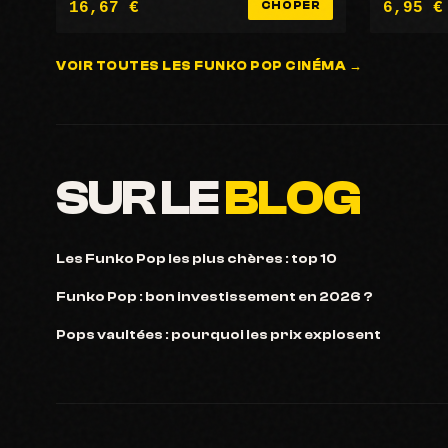
16,67 €
6,95 €
CHOPER
VOIR TOUTES LES FUNKO POP CINÉMA →
SUR LE
BLOG
Les Funko Pop les plus chères : top 10
Funko Pop : bon investissement en 2026 ?
Pops vaultées : pourquoi les prix explosent