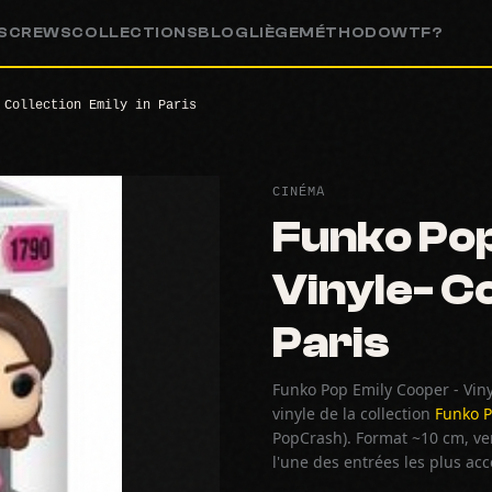
S
CREWS
COLLECTIONS
BLOG
LIÈGE
MÉTHODO
WTF?
 Collection Emily in Paris
CINÉMA
Funko Pop
Vinyle- Co
Paris
Funko Pop Emily Cooper - Vinyl
vinyle de la collection
Funko 
PopCrash). Format ~10 cm, ven
l'une des entrées les plus ac