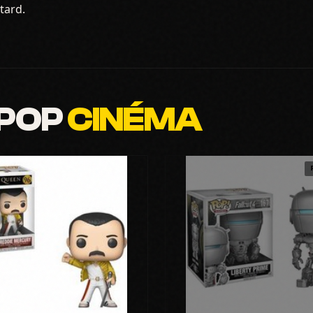
tard.
 POP
CINÉMA