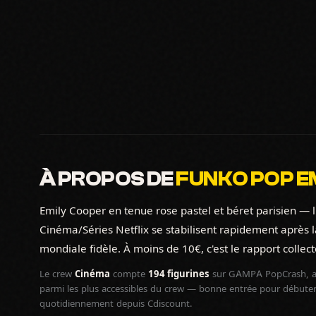
À PROPOS DE
FUNKO POP EM
Emily Cooper en tenue rose pastel et béret parisien — l
Cinéma/Séries Netflix se stabilisent rapidement après 
mondiale fidèle. À moins de 10€, c'est le rapport collect
Le crew
Cinéma
compte
194 figurines
sur GAMPA PopCrash, a
parmi les plus accessibles du crew — bonne entrée pour débuter l
quotidiennement depuis Cdiscount.