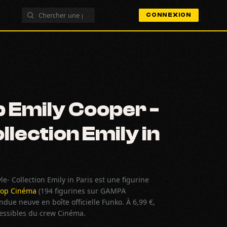
CONNEXION
 Emily Cooper -
llection Emily in
e- Collection Emily in Paris est une figurine
Pop Cinéma
(194 figurines sur GAMPA
due neuve en boîte officielle Funko. À 6,99 €,
cessibles du crew Cinéma.