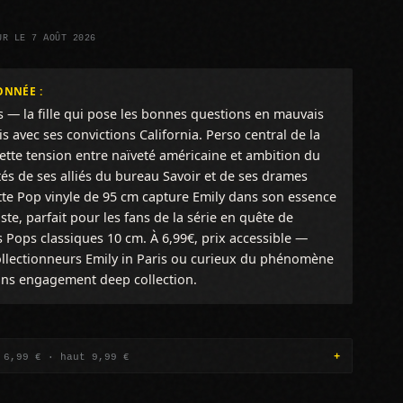
UR LE 7 AOÛT 2026
ONNÉE :
s — la fille qui pose les bonnes questions en mauvais
s avec ses convictions California. Perso central de la
 cette tension entre naïveté américaine et ambition du
és de ses alliés du bureau Savoir et de ses drames
tte Pop vinyle de 95 cm capture Emily dans son essence
ste, parfait pour les fans de la série en quête de
 Pops classiques 10 cm. À 6,99€, prix accessible —
llectionneurs Emily in Paris ou curieux du phénomène
sans engagement deep collection.
 6,99 € · haut 9,99 €