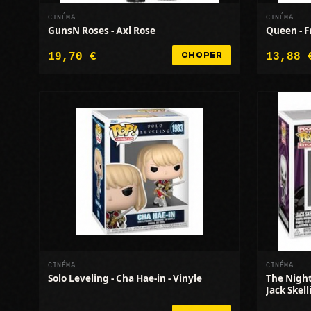
CINÉMA
CINÉMA
GunsN Roses - Axl Rose
Queen - 
19,70 €
13,88 
CHOPER
CINÉMA
CINÉMA
Solo Leveling - Cha Hae-in - Vinyle
The Night
Jack Skel