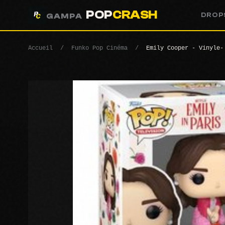
POP
CRASH
DROP
GAMPA
Accueil
/
Funko Pop Cinéma
/
Emily Cooper - Vinyle-