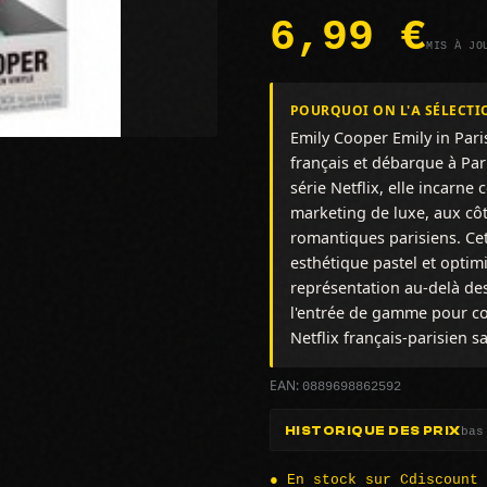
6,99 €
MIS À JO
POURQUOI ON L'A SÉLECTI
Emily Cooper Emily in Pari
français et débarque à Pari
série Netflix, elle incarne
marketing de luxe, aux côt
romantiques parisiens. Ce
esthétique pastel et optimi
représentation au-delà des
l'entrée de gamme pour co
Netflix français-parisien 
0889698862592
EAN:
bas
HISTORIQUE DES PRIX
● En stock sur Cdiscount