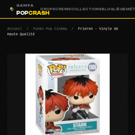
GAMPA
DROPS
CREWS
COLLECTIONS
BLOG
LIÈGE
MÉ
POP
CRASH
Accueil
/
Funko Pop Cinéma
/
Frieren - Vinyle de
Haute Qualité