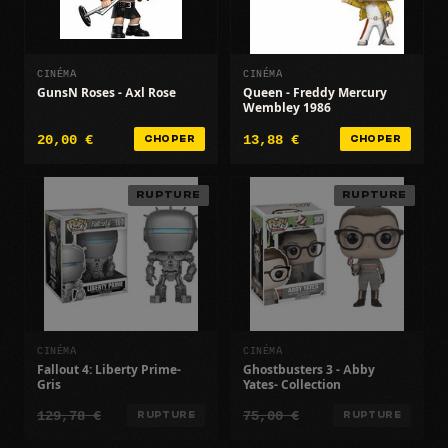
CINÉMA
CINÉMA
GunsN Roses - Axl Rose
Queen - Freddy Mercury
Wembley 1986
20,00 €
13,88 €
CHOPER
CHOPER
RUPTURE
RUPTURE
CINÉMA
CINÉMA
Fallout 4: Liberty Prime-
Ghostbusters 3 - Abby
Gris
Yates- Collection
129,78 €
75,00 €
RUPTURE
RUPTURE