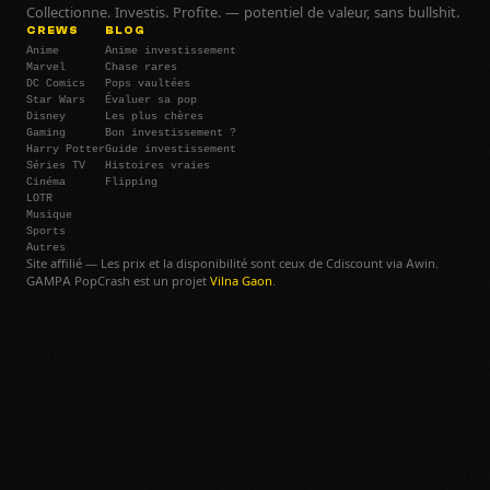
Collectionne. Investis. Profite. — potentiel de valeur, sans bullshit.
CREWS
BLOG
Anime
Anime investissement
Marvel
Chase rares
DC Comics
Pops vaultées
Star Wars
Évaluer sa pop
Disney
Les plus chères
Gaming
Bon investissement ?
Harry Potter
Guide investissement
Séries TV
Histoires vraies
Cinéma
Flipping
LOTR
Musique
Sports
Autres
Site affilié — Les prix et la disponibilité sont ceux de Cdiscount via Awin.
GAMPA PopCrash est un projet
Vilna Gaon
.