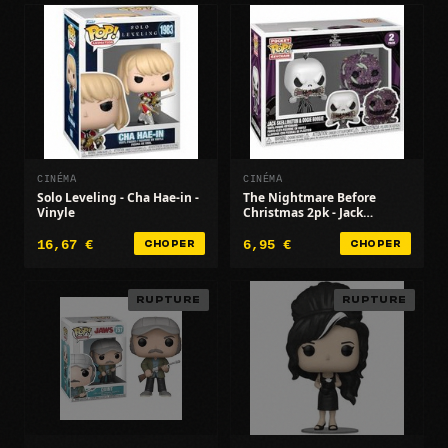
CINÉMA
CINÉMA
Solo Leveling - Cha Hae-in -
The Nightmare Before
Vinyle
Christmas 2pk - Jack
Skellington/Oogie - TNBC
16,67 €
6,95 €
CHOPER
CHOPER
RUPTURE
RUPTURE