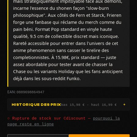
mais stratégiquement impitoyable face aux démons,
incarne l'essence du shonen façon "slow-burn
philosophique". Aux côtés de Fern et Starck, Frieren
forge une fanbase qui réclame du merch comme du
pain béni. Format Pop standard en vinyle haute
qualité, 9.5 cm de collectible discret mais iconique.
Rareté accessible pour entrer dans l'univers de cet
anime phenomenon sans casser le tirelire des
completionnistes. À 15.98€, prix standard — juste
assez abordable pour tester avant de chasser la
Chase ou les variants Holiday que les fans anticipent
déjà dans les sous-reddit Funko.
0889698864947
EAN:
bas 15,98 € · haut 16,99 €
HISTORIQUE DES PRIX
○ Rupture de stock sur Cdiscount —
pourquoi la
page reste en ligne