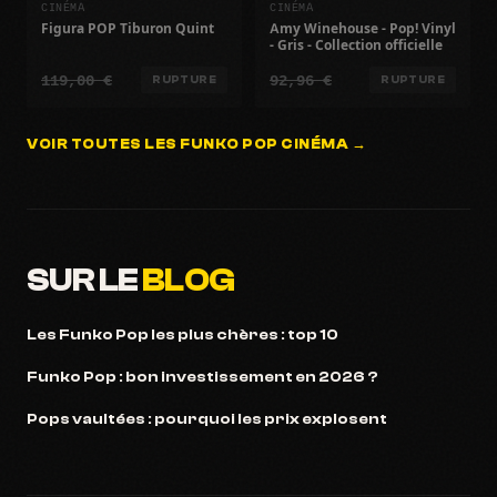
CINÉMA
CINÉMA
Figura POP Tiburon Quint
Amy Winehouse - Pop! Vinyl
- Gris - Collection officielle
119,00 €
92,96 €
RUPTURE
RUPTURE
VOIR TOUTES LES FUNKO POP CINÉMA →
SUR LE
BLOG
Les Funko Pop les plus chères : top 10
Funko Pop : bon investissement en 2026 ?
Pops vaultées : pourquoi les prix explosent