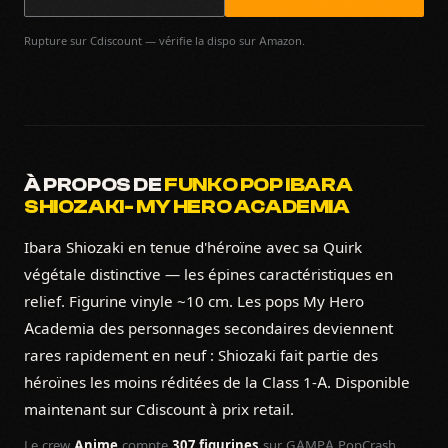
Rupture sur Cdiscount — vérifie la dispo sur Amazon.
À PROPOS DE
FUNKO POP IBARA
SHIOZAKI- MY HERO ACADEMIA
Ibara Shiozaki en tenue d'héroïne avec sa Quirk
végétale distinctive — les épines caractéristiques en
relief. Figurine vinyle ~10 cm. Les pops My Hero
Academia des personnages secondaires deviennent
rares rapidement en neuf : Shiozaki fait partie des
héroïnes les moins réditées de la Class 1-A. Disponible
maintenant sur Cdiscount à prix retail.
Le crew
Anime
compte
307 figurines
sur GAMPA PopCrash,