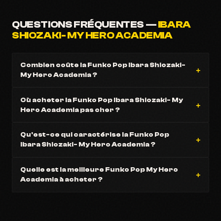
QUESTIONS FRÉQUENTES —
IBARA
SHIOZAKI- MY HERO ACADEMIA
Combien coûte la Funko Pop Ibara Shiozaki-
My Hero Academia ?
Où acheter la Funko Pop Ibara Shiozaki- My
Hero Academia pas cher ?
Qu'est-ce qui caractérise la Funko Pop
Ibara Shiozaki- My Hero Academia ?
Quelle est la meilleure Funko Pop My Hero
Academia à acheter ?