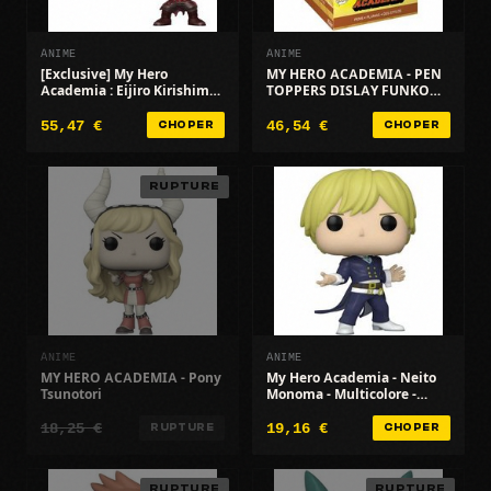
ANIME
ANIME
[Exclusive] My Hero
MY HERO ACADEMIA - PEN
Academia : Eijiro Kirishima
TOPPERS DISLAY FUNKO
Mettalic [606]
POP (BOX 16 PCS) 72193 - 8
55,47 €
46,54 €
CHOPER
CHOPER
RUPTURE
ANIME
ANIME
MY HERO ACADEMIA - Pony
My Hero Academia - Neito
Tsunotori
Monoma - Multicolore -
Exclusivité
18,25 €
19,16 €
RUPTURE
CHOPER
RUPTURE
RUPTURE