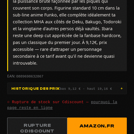
la puissance brute façonnée par les piques qui
couvrent son corps. Figurine standard 10 cm dans la
sub-line anime Funko, elle complète idéalement ta
collection MHA aux côtés de Deku, Bakugo, Todoroki
et la vingtaine d'autres persos déjà vaultés. Ibara
reste une deep cut appréciée de la fanbase hardcore,
pas un classique du premier jour. À 9,12€, prix
accessible — rare d'attraper un personnage
secondaire à ce tarif avant qu'il ne devienne quasi
introuvable.
0889698632867
EAN:
bas 9,12 € · haut 19,16 €
HISTORIQUE DES PRIX
○ Rupture de stock sur Cdiscount —
pourquoi la
page reste en ligne
RUPTURE
AMAZON.FR
CDISCOUNT