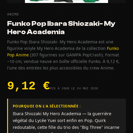
ANIME
Funko Pop Ibara Shiozaki- My
Hero Academia
Funko Pop Ibara Shiozaki- My Hero Academia est une
figurine vinyle My Hero Academia de la collection
Funko
Pop Anime
(307 figurines sur GAMPA PopCrash). Format
~10 cm, vendue neuve en boîte officielle Funko. À 9,12 €,
l'une des entrées les plus accessibles du crew Anime.
9,12 €
MIS À JOUR LE 24 MAI 2026
POURQUOI ON L'A SÉLECTIONNÉE :
Ibara Shiozaki My Hero Academia — la guerrière
végétal du Lycée Yuei sort enfin en Pop. Quirk
redoutable, cette fille du trio des "Big Three" incarne