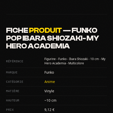
FICHE
PRODUIT
— FUNKO
POP IBARA SHIOZAKI- MY
HERO ACADEMIA
Figurine - Funko - Ibara Shiozaki - 10 cm - My
RÉFÉRENCE
Hero Academia - Multicolore
MARQUE
Funko
CATÉGORIE
Anime
MATIÈRE
Vinyle
HAUTEUR
~10 cm
PRIX
9,12 €