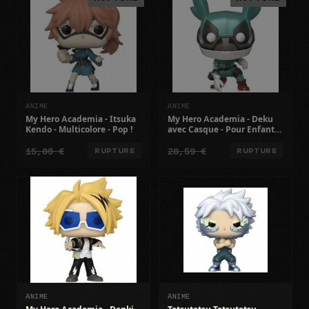
ANIME
ANIME
My Hero Academia - Itsuka
My Hero Academia - Deku
Kendo - Multicolore - Pop !
avec Casque - Pour Enfants -
Mixte - Gamme Pop !
15,00 €
28,59 €
RUPTURE
RUPTURE
ANIME
ANIME