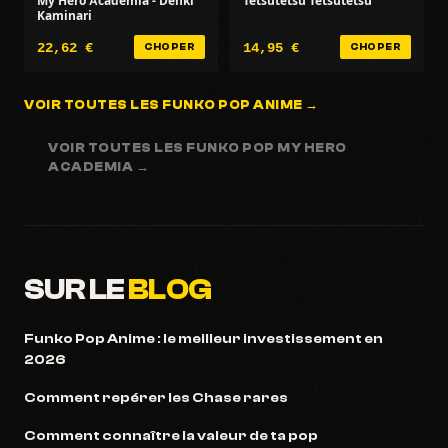
My Hero Academia - Denki
Tetsutetsu Tetsutetsu
Kaminari
22,62 €
14,95 €
CHOPER
CHOPER
VOIR TOUTES LES FUNKO POP ANIME →
VOIR TOUTES LES FUNKO POP MY HERO
ACADEMIA →
SUR LE
BLOG
Funko Pop Anime : le meilleur investissement en
2026
Comment repérer les Chase rares
Comment connaître la valeur de ta pop