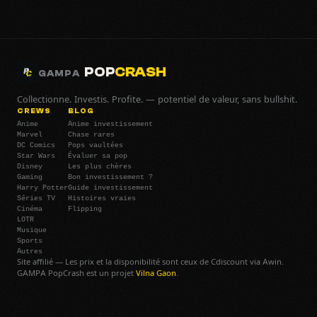
POP
CRASH
GAMPA
Collectionne. Investis. Profite. — potentiel de valeur, sans bullshit.
CREWS
BLOG
Anime
Anime investissement
Marvel
Chase rares
DC Comics
Pops vaultées
Star Wars
Évaluer sa pop
Disney
Les plus chères
Gaming
Bon investissement ?
Harry Potter
Guide investissement
Séries TV
Histoires vraies
Cinéma
Flipping
LOTR
Musique
Sports
Autres
Site affilié — Les prix et la disponibilité sont ceux de Cdiscount via Awin.
GAMPA PopCrash est un projet
Vilna Gaon
.