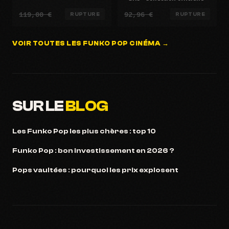
119,00 €
92,96 €
RUPTURE
RUPTURE
VOIR TOUTES LES FUNKO POP CINÉMA →
SUR LE
BLOG
Les Funko Pop les plus chères : top 10
Funko Pop : bon investissement en 2026 ?
Pops vaultées : pourquoi les prix explosent