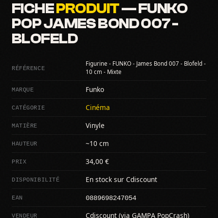
FICHE
PRODUIT
— FUNKO
POP JAMES BOND 007 -
BLOFELD
Figurine - FUNKO - James Bond 007 - Blofeld -
RÉFÉRENCE
10 cm - Mixte
MARQUE
Funko
CATÉGORIE
Cinéma
MATIÈRE
Vinyle
HAUTEUR
~10 cm
PRIX
34,00 €
DISPONIBILITÉ
En stock sur Cdiscount
0889698247054
EAN
VENDEUR
Cdiscount (via GAMPA PopCrash)