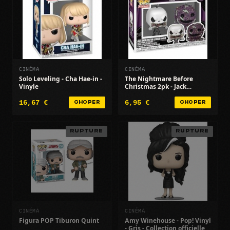
CINÉMA
CINÉMA
Solo Leveling - Cha Hae-in -
The Nightmare Before
Vinyle
Christmas 2pk - Jack
Skellington/Oogie - TNBC
16,67 €
6,95 €
CHOPER
CHOPER
RUPTURE
RUPTURE
CINÉMA
CINÉMA
Figura POP Tiburon Quint
Amy Winehouse - Pop! Vinyl
- Gris - Collection officielle