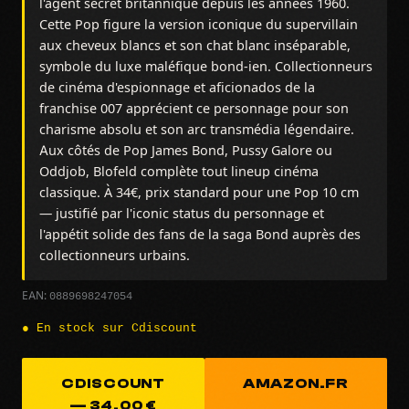
l'agent secret britannique depuis les années 1960.
Cette Pop figure la version iconique du supervillain
aux cheveux blancs et son chat blanc inséparable,
symbole du luxe maléfique bond-ien. Collectionneurs
de cinéma d'espionnage et aficionados de la
franchise 007 apprécient ce personnage pour son
charisme absolu et son arc transmédia légendaire.
Aux côtés de Pop James Bond, Pussy Galore ou
Oddjob, Blofeld complète tout lineup cinéma
classique. À 34€, prix standard pour une Pop 10 cm
— justifié par l'iconic status du personnage et
l'appétit solide des fans de la saga Bond auprès des
collectionneurs urbains.
0889698247054
EAN:
● En stock sur Cdiscount
CDISCOUNT
AMAZON.FR
— 34,00 €