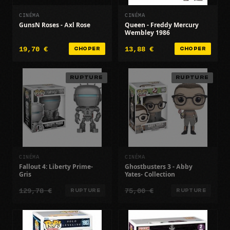
CINÉMA
CINÉMA
GunsN Roses - Axl Rose
Queen - Freddy Mercury
Wembley 1986
19,70 €
13,88 €
CHOPER
CHOPER
RUPTURE
RUPTURE
CINÉMA
CINÉMA
Fallout 4: Liberty Prime-
Ghostbusters 3 - Abby
Gris
Yates- Collection
129,78 €
75,00 €
RUPTURE
RUPTURE