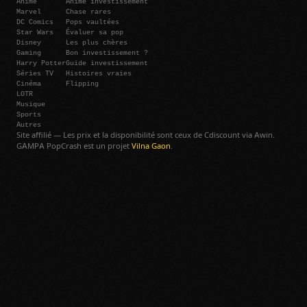
Anime
Anime investissement
Marvel
Chase rares
DC Comics
Pops vaultées
Star Wars
Évaluer sa pop
Disney
Les plus chères
Gaming
Bon investissement ?
Harry Potter
Guide investissement
Séries TV
Histoires vraies
Cinéma
Flipping
LOTR
Musique
Sports
Autres
Site affilié — Les prix et la disponibilité sont ceux de Cdiscount via Awin.
GAMPA PopCrash est un projet
Vilna Gaon
.