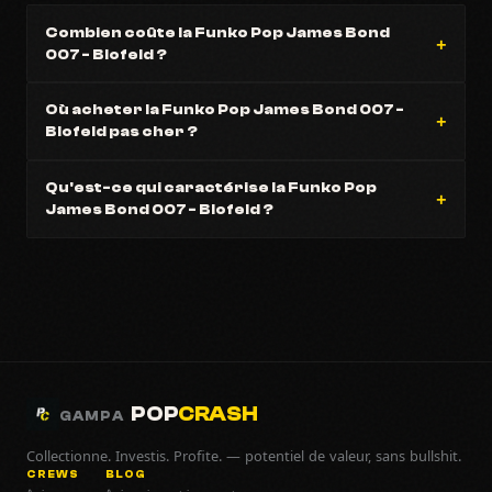
Combien coûte la Funko Pop James Bond
007 - Blofeld ?
Où acheter la Funko Pop James Bond 007 -
Blofeld pas cher ?
Qu'est-ce qui caractérise la Funko Pop
James Bond 007 - Blofeld ?
POP
CRASH
GAMPA
Collectionne. Investis. Profite. — potentiel de valeur, sans bullshit.
CREWS
BLOG