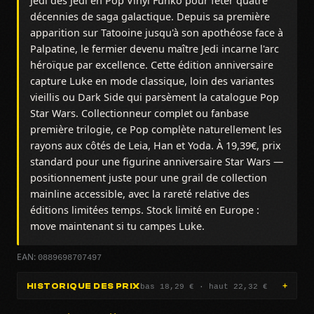
Jedi des Jedi en Pop Vinyl Funko pour fêter quatre
décennies de saga galactique. Depuis sa première
apparition sur Tatooine jusqu'à son apothéose face à
Palpatine, le fermier devenu maître Jedi incarne l'arc
héroïque par excellence. Cette édition anniversaire
capture Luke en mode classique, loin des variantes
vieillis ou Dark Side qui parsèment la catalogue Pop
Star Wars. Collectionneur complet ou fanbase
première trilogie, ce Pop complète naturellement les
rayons aux côtés de Leia, Han et Yoda. À 19,39€, prix
standard pour une figurine anniversaire Star Wars —
positionnement juste pour une grail de collection
mainline accessible, avec la rareté relative des
éditions limitées temps. Stock limité en Europe :
move maintenant si tu campes Luke.
0889698707497
EAN:
bas 18,29 € · haut 22,32 €
HISTORIQUE DES PRIX