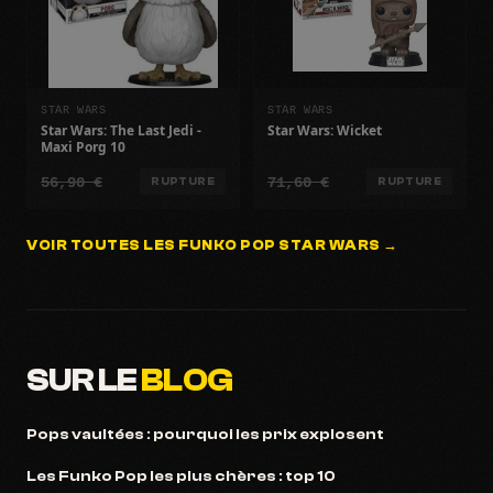
STAR WARS
STAR WARS
Star Wars: The Last Jedi -
Star Wars: Wicket
Maxi Porg 10
56,90 €
71,60 €
RUPTURE
RUPTURE
VOIR TOUTES LES FUNKO POP STAR WARS →
SUR LE
BLOG
Pops vaultées : pourquoi les prix explosent
Les Funko Pop les plus chères : top 10