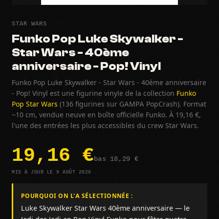
STAR WARS
Funko Pop Luke Skywalker -
Star Wars - 40ème
anniversaire - Pop! Vinyl
Funko Pop Luke Skywalker - Star Wars - 40ème anniversaire
- Pop! Vinyl est une figurine vinyle de la collection
Funko
Pop Star Wars
(136 figurines sur GAMPA PopCrash). Format
~10 cm, vendue neuve en boîte officielle Funko. À 19,16 €,
l'une des entrées les plus accessibles du crew Star Wars.
19,16 €
bas 18,29 €
MIS À JOUR LE 9 AOÛT 2026
POURQUOI ON L'A SÉLECTIONNÉE :
Luke Skywalker Star Wars 40ème anniversaire — le