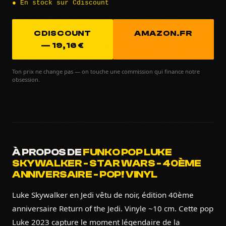
● En stock sur Cdiscount
CDISCOUNT
AMAZON.FR
— 19,16 €
Ton prix ne change pas — on touche une commission qui finance notre
obsession.
À PROPOS DE
FUNKO POP LUKE
SKYWALKER - STAR WARS - 40ÈME
ANNIVERSAIRE - POP! VINYL
Luke Skywalker en Jedi vêtu de noir, édition 40ème
anniversaire Return of the Jedi. Vinyle ~10 cm. Cette pop
Luke 2023 capture le moment légendaire de la