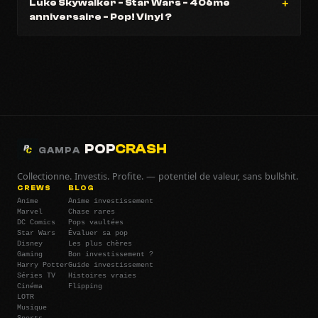
Luke Skywalker - Star Wars - 40ème
anniversaire - Pop! Vinyl ?
POP
CRASH
GAMPA
Collectionne. Investis. Profite. — potentiel de valeur, sans bullshit.
CREWS
BLOG
Anime
Anime investissement
Marvel
Chase rares
DC Comics
Pops vaultées
Star Wars
Évaluer sa pop
Disney
Les plus chères
Gaming
Bon investissement ?
Harry Potter
Guide investissement
Séries TV
Histoires vraies
Cinéma
Flipping
LOTR
Musique
Sports