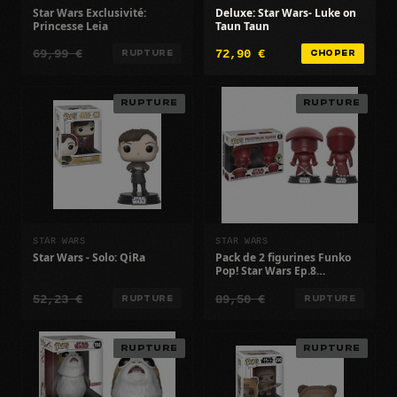
Star Wars Exclusivité:
Deluxe: Star Wars- Luke on
Princesse Leia
Taun Taun
69,99 €
72,90 €
RUPTURE
CHOPER
RUPTURE
RUPTURE
STAR WARS
STAR WARS
Star Wars - Solo: QiRa
Pack de 2 figurines Funko
Pop! Star Wars Ep.8
Exclusivité: Gardes
52,23 €
89,50 €
Prétoriens
RUPTURE
RUPTURE
RUPTURE
RUPTURE