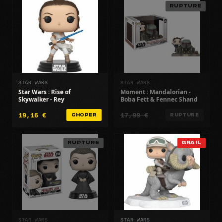
RUPTURE
STAR WARS
STAR WARS
Star Wars : Rise of
Moment : Mandalorian -
Skywalker - Rey
Boba Fett & Fennec Shand
19,16 €
17,99 €
CHOPER
RUPTURE
RUPTURE
GRAIL
STAR WARS
STAR WARS