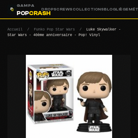
GAMPA
DROPS
CREWS
COLLECTIONS
BLOG
LIÈGE
MÉ
POP
CRASH
Accueil
/
Funko Pop Star Wars
/
Luke Skywalker -
Star Wars - 40ème anniversaire - Pop! Vinyl