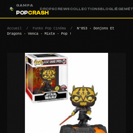
GAMPA
DROPS
CREWS
COLLECTIONS
BLOG
LIÈGE
MÉ
POP
CRASH
Accueil
/
Funko Pop Cinéma
/
N°853 - Donjons Et
Dragons - Venca - Mixte - Pop !