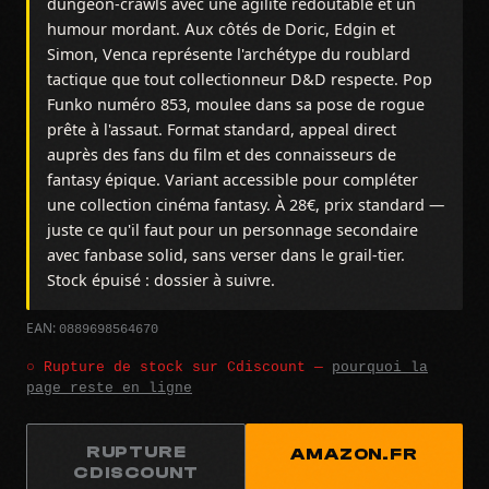
dungeon-crawls avec une agilité redoutable et un
humour mordant. Aux côtés de Doric, Edgin et
Simon, Venca représente l'archétype du roublard
tactique que tout collectionneur D&D respecte. Pop
Funko numéro 853, moulee dans sa pose de rogue
prête à l'assaut. Format standard, appeal direct
auprès des fans du film et des connaisseurs de
fantasy épique. Variant accessible pour compléter
une collection cinéma fantasy. À 28€, prix standard —
juste ce qu'il faut pour un personnage secondaire
avec fanbase solid, sans verser dans le grail-tier.
Stock épuisé : dossier à suivre.
0889698564670
EAN:
○ Rupture de stock sur Cdiscount —
pourquoi la
page reste en ligne
RUPTURE
AMAZON.FR
CDISCOUNT