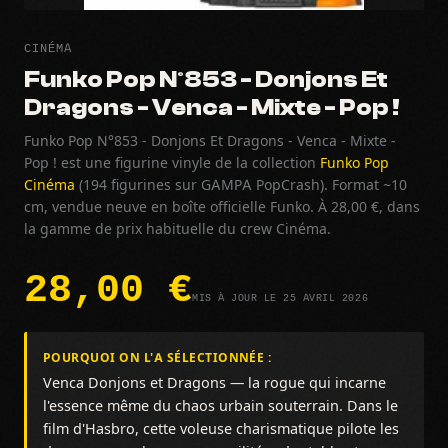
CINÉMA
Funko Pop N°853 - Donjons Et
Dragons - Venca - Mixte - Pop !
Funko Pop N°853 - Donjons Et Dragons - Venca - Mixte -
Pop ! est une figurine vinyle de la collection
Funko Pop
Cinéma
(194 figurines sur GAMPA PopCrash). Format ~10
cm, vendue neuve en boîte officielle Funko. À 28,00 €, dans
la gamme de prix habituelle du crew Cinéma.
28,00 €
MIS À JOUR LE 25 AVRIL 2026
POURQUOI ON L'A SÉLECTIONNÉE :
Venca Donjons et Dragons — la rogue qui incarne
l'essence même du chaos urbain souterrain. Dans le
film d'Hasbro, cette voleuse charismatique pilote les