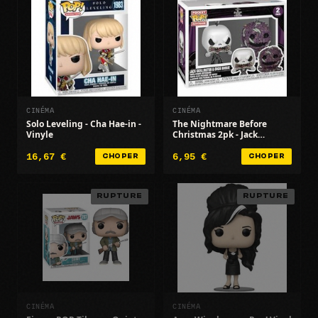
CINÉMA
CINÉMA
Solo Leveling - Cha Hae-in -
The Nightmare Before
Vinyle
Christmas 2pk - Jack
Skellington/Oogie - TNBC
16,67 €
6,95 €
CHOPER
CHOPER
RUPTURE
RUPTURE
CINÉMA
CINÉMA