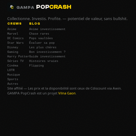
POP
CRASH
GAMPA
Collectionne. Investis. Profite. — potentiel de valeur, sans bullshit.
CREWS
BLOG
Anime
Anime investissement
Marvel
Chase rares
DC Comics
Pops vaultées
Star Wars
Évaluer sa pop
Disney
Les plus chères
Gaming
Bon investissement ?
Harry Potter
Guide investissement
Séries TV
Histoires vraies
Cinéma
Flipping
LOTR
Musique
Sports
Autres
Site affilié — Les prix et la disponibilité sont ceux de Cdiscount via Awin.
GAMPA PopCrash est un projet
Vilna Gaon
.