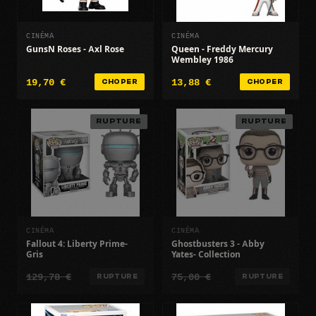
CINÉMA
CINÉMA
GunsN Roses - Axl Rose
Queen - Freddy Mercury
Wembley 1986
19,70 €
13,88 €
CHOPER
CHOPER
RUPTURE
RUPTURE
CINÉMA
CINÉMA
Fallout 4: Liberty Prime-
Ghostbusters 3 - Abby
Gris
Yates- Collection
129,78 €
75,00 €
RUPTURE
RUPTURE