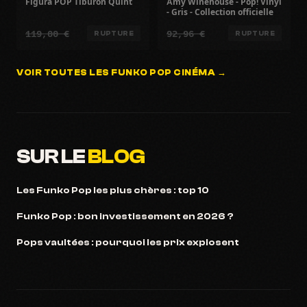
Figura POP Tiburon Quint
Amy Winehouse - Pop! Vinyl
- Gris - Collection officielle
119,00 €
92,96 €
RUPTURE
RUPTURE
VOIR TOUTES LES FUNKO POP CINÉMA →
SUR LE
BLOG
Les Funko Pop les plus chères : top 10
Funko Pop : bon investissement en 2026 ?
Pops vaultées : pourquoi les prix explosent