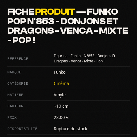
FICHE
PRODUIT
— FUNKO
POP N°853 - DONJONS ET
DRAGONS - VENCA - MIXTE
- POP !
Figurine - Funko - N°853 - Donjons Et
RÉFÉRENCE
Dragons - Venca - Mixte - Pop !
MARQUE
Funko
CATÉGORIE
Cinéma
MATIÈRE
Vinyle
HAUTEUR
~10 cm
PRIX
28,00 €
DISPONIBILITÉ
Rupture de stock