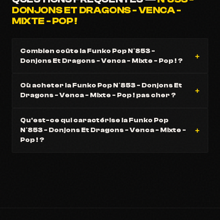
DONJONS ET DRAGONS - VENCA -
MIXTE - POP !
Combien coûte la Funko Pop N°853 -
Donjons Et Dragons - Venca - Mixte - Pop ! ?
Où acheter la Funko Pop N°853 - Donjons Et
Dragons - Venca - Mixte - Pop ! pas cher ?
Qu'est-ce qui caractérise la Funko Pop
N°853 - Donjons Et Dragons - Venca - Mixte -
Pop ! ?