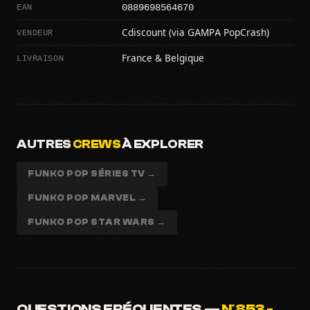
0889698564670
EAN
VENDEUR
Cdiscount (via GAMPA PopCrash)
LIVRAISON
France & Belgique
AUTRES
CREWS
À EXPLORER
FUNKO POP SÉRIES TV →
FUNKO POP MARVEL →
FUNKO POP STAR WARS →
QUESTIONS FRÉQUENTES —
N°853 -