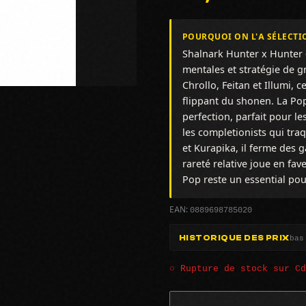
POURQUOI ON L'A SÉLECTI
Shalnark Hunter x Hunter —
mentales et stratégie de 
Chrollo, Feitan et Illumi, c
flippant du shonen. La Po
perfection, parfait pour le
les completionists qui tra
et Kurapika, il ferme des g
rareté relative joue en fav
Pop reste un essential pou
0889698785020
EAN:
bas
HISTORIQUE DES PRIX
○ Rupture de stock sur C