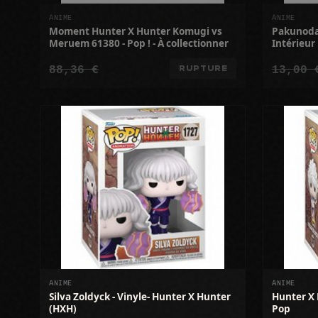
ANIME
ANIME
Moment Hunter X Hunter Komugi vs
Pakunoda 
Meruem 61380 - Pop ! - À collectionner
Intérieur
88,36 €
13,00 
RUPTURE
ANIME
ANIME
Silva Zoldyck - Vinyle- Hunter X Hunter
Hunter X 
(HXH)
Pop