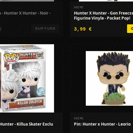
ANIME
- Hunter X Hunter - Noir -
Hunter X Hunter - Gon Freecss 
Figurine Vinyle - Pocket Pop!
€
3,99 €
RUPTURE
ANIME
Hunter - Killua Skater Exclu
Pin: Hunter x Hunter - Leorio