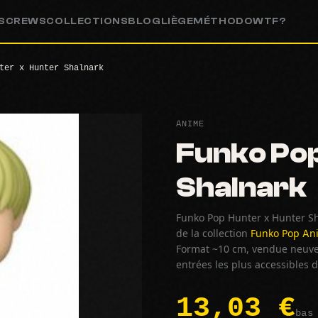
S
CREWS
COLLECTIONS
BLOG
LIÈGE
MÉTHODO
WTF?
ter x Hunter Shalnark
ANIME
Funko Pop
Shalnark
Funko Pop Hunter x Hunter Sh
de la collection
Funko Pop An
Format ~10 cm, vendue neuve e
entrées les plus accessibles
13,03 €
bas