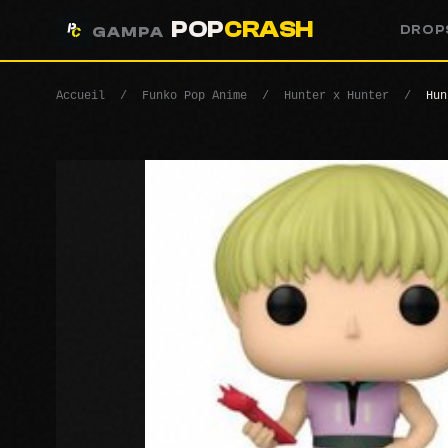
POP
CRASH
DROP
GAMPA
Accueil
/
Funko Pop Anime
/
Hunter x Hunter
/
Hun