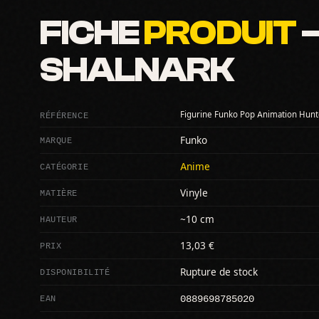
FICHE
PRODUIT
—
SHALNARK
RÉFÉRENCE
Figurine Funko Pop Animation Hunt
MARQUE
Funko
CATÉGORIE
Anime
MATIÈRE
Vinyle
HAUTEUR
~10 cm
PRIX
13,03 €
DISPONIBILITÉ
Rupture de stock
0889698785020
EAN