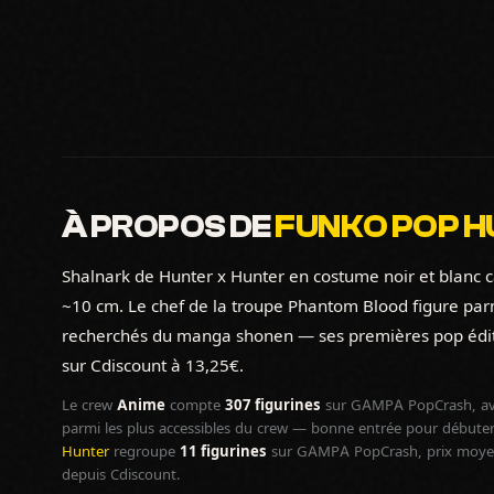
À PROPOS DE
FUNKO POP H
Shalnark de Hunter x Hunter en costume noir et blanc c
~10 cm. Le chef de la troupe Phantom Blood figure par
recherchés du manga shonen — ses premières pop édit
sur Cdiscount à 13,25€.
Le crew
Anime
compte
307 figurines
sur GAMPA PopCrash, av
parmi les plus accessibles du crew — bonne entrée pour débuter 
Hunter
regroupe
11 figurines
sur GAMPA PopCrash, prix moyen 
depuis Cdiscount.