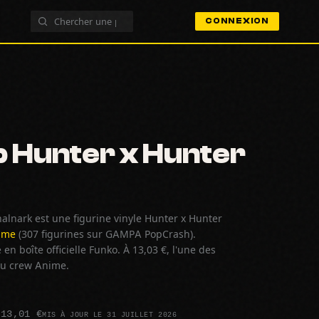
CONNEXION
 Hunter x Hunter
alnark est une figurine vinyle Hunter x Hunter
ime
(307 figurines sur GAMPA PopCrash).
n boîte officielle Funko. À 13,03 €, l'une des
 du crew Anime.
 13,01 €
MIS À JOUR LE 31 JUILLET 2026