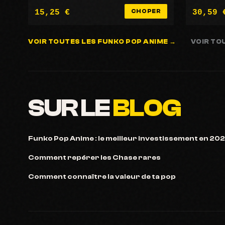
15,25 €
30,59 
CHOPER
VOIR TOUTES LES FUNKO POP ANIME →
VOIR TO
SUR LE
BLOG
Funko Pop Anime : le meilleur investissement en 20
Comment repérer les Chase rares
Comment connaître la valeur de ta pop