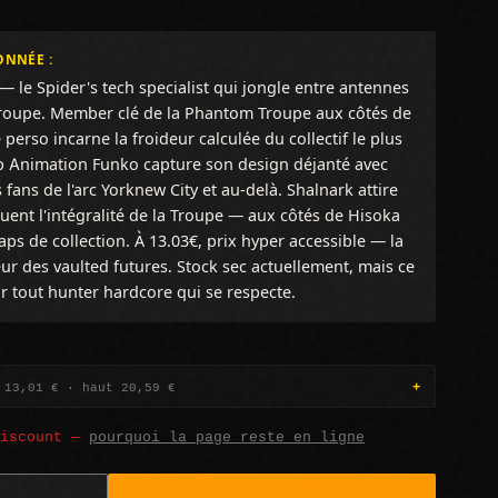
ONNÉE :
 le Spider's tech specialist qui jongle entre antennes
groupe. Member clé de la Phantom Troupe aux côtés de
e perso incarne la froideur calculée du collectif le plus
p Animation Funko capture son design déjanté avec
s fans de l'arc Yorknew City et au-delà. Shalnark attire
quent l'intégralité de la Troupe — aux côtés de Hisoka
aps de collection. À 13.03€, prix hyper accessible — la
eur des vaulted futures. Stock sec actuellement, mais ce
r tout hunter hardcore qui se respecte.
 13,01 € · haut 20,59 €
discount —
pourquoi la page reste en ligne