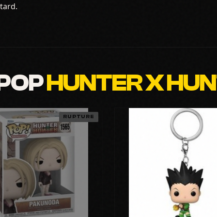
tard.
 POP
HUNTER X HU
RUPTURE