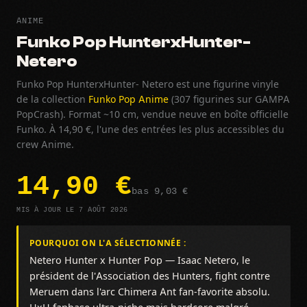
ANIME
Funko Pop HunterxHunter-
Netero
Funko Pop HunterxHunter- Netero est une figurine vinyle
de la collection
Funko Pop Anime
(307 figurines sur GAMPA
PopCrash). Format ~10 cm, vendue neuve en boîte officielle
Funko. À 14,90 €, l'une des entrées les plus accessibles du
crew Anime.
14,90 €
bas 9,03 €
MIS À JOUR LE 7 AOÛT 2026
POURQUOI ON L'A SÉLECTIONNÉE :
Netero Hunter x Hunter Pop — Isaac Netero, le
président de l'Association des Hunters, fight contre
Meruem dans l'arc Chimera Ant fan-favorite absolu.