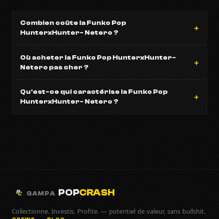
Combien coûte la Funko Pop
HunterxHunter- Netero ?
Où acheter la Funko Pop HunterxHunter-
Netero pas cher ?
Qu'est-ce qui caractérise la Funko Pop
HunterxHunter- Netero ?
POP
CRASH
GAMPA
Collectionne. Investis. Profite. — potentiel de valeur, sans bullshit.