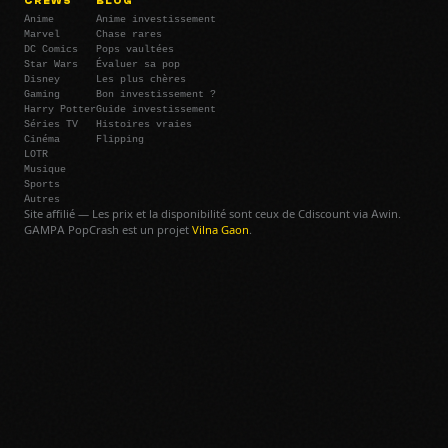
CREWS
BLOG
Anime
Anime investissement
Marvel
Chase rares
DC Comics
Pops vaultées
Star Wars
Évaluer sa pop
Disney
Les plus chères
Gaming
Bon investissement ?
Harry Potter
Guide investissement
Séries TV
Histoires vraies
Cinéma
Flipping
LOTR
Musique
Sports
Autres
Site affilié — Les prix et la disponibilité sont ceux de Cdiscount via Awin.
GAMPA PopCrash est un projet
Vilna Gaon
.