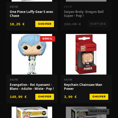
ANIME
ANIME
One Piece Luffy Gear 5 avec
Saiyan Broly- Dragon Ball
Chase
Super - Pop !
18,25 €
150,00 €
CHOPER
RUPTURE
GRAIL
ANIME
ANIME
Evangelion - Rei Ayanami -
Keychain Chainsaw Man
Blanc - Adulte - Mixte - Pop !
Power
149,99 €
3,99 €
CHOPER
CHOPER
RUPTURE