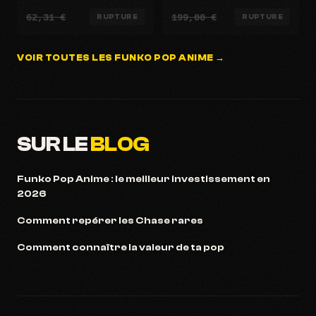
lobscurité - Exclusivité
62,31 €
199,00 €
possible
RUPTURE
RUPTURE
VOIR TOUTES LES FUNKO POP ANIME →
SUR LE
BLOG
Funko Pop Anime : le meilleur investissement en
2026
Comment repérer les Chase rares
Comment connaître la valeur de ta pop