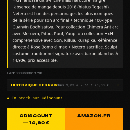
HxH fanbase ultra-niche mais hardcore malgré
l'absence de manga depuis 2018 (hiatus Togashi).
Netero est l'un des personnages les plus iconiques
de la série pour son arc final + technique 100-Type
Guanyin Bodhisattva. Pour collection Chimera Ant arc
avec Meruem, Pitou, Pouf, Youpi ou collection HxH
comprehensive avec Gon, Killua, Kurapika. Référence
directe à Rose Bomb climax + Netero sacrifice. Sculpt
costume traditionnel signature avec barbe blanche. À
14,90€, prix accessible.
0889698613798
EAN:
bas 9,03 € · haut 20,98 €
HISTORIQUE DES PRIX
● En stock sur Cdiscount
CDISCOUNT
AMAZON.FR
— 14,90 €