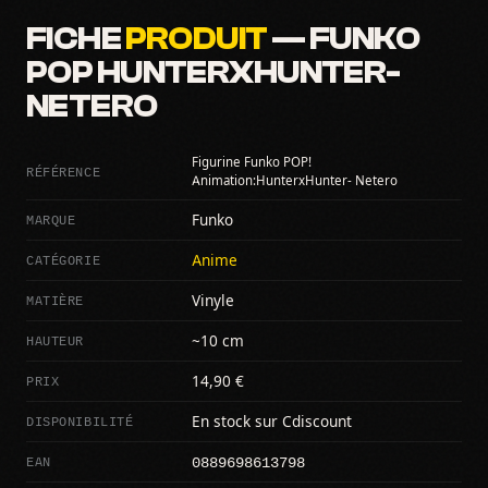
FICHE
PRODUIT
— FUNKO
POP HUNTERXHUNTER-
NETERO
Figurine Funko POP!
RÉFÉRENCE
Animation:HunterxHunter- Netero
MARQUE
Funko
CATÉGORIE
Anime
MATIÈRE
Vinyle
HAUTEUR
~10 cm
PRIX
14,90 €
DISPONIBILITÉ
En stock sur Cdiscount
0889698613798
EAN