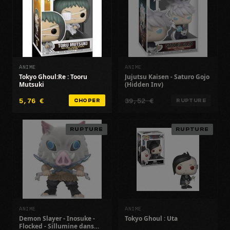
ANIME
ANIME
Tokyo Ghoul:Re : Tooru
Jujutsu Kaisen - Saturo Gojo
Mutsuki
(Hidden Inv)
5,76 €
39,52 €
CHOPER
RUPTURE
RUPTURE
RUPTURE
ANIME
ANIME
Demon Slayer - Inosuke -
Tokyo Ghoul : Uta
Flocked - Sillumine dans