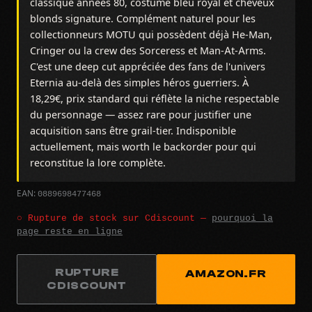
classique années 80, costume bleu royal et cheveux
blonds signature. Complément naturel pour les
collectionneurs MOTU qui possèdent déjà He-Man,
Cringer ou la crew des Sorceress et Man-At-Arms.
C'est une deep cut appréciée des fans de l'univers
Eternia au-delà des simples héros guerriers. À
18,29€, prix standard qui réflète la niche respectable
du personnage — assez rare pour justifier une
acquisition sans être grail-tier. Indisponible
actuellement, mais worth le backorder pour qui
reconstitue la lore complète.
0889698477468
EAN:
○ Rupture de stock sur Cdiscount —
pourquoi la
page reste en ligne
RUPTURE
AMAZON.FR
CDISCOUNT