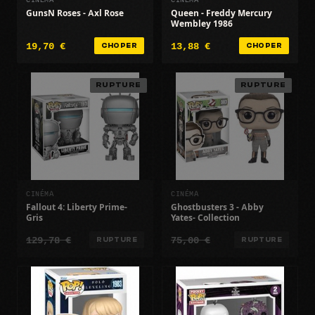
GunsN Roses - Axl Rose
Queen - Freddy Mercury
Wembley 1986
19,70 €
13,88 €
CHOPER
CHOPER
RUPTURE
RUPTURE
CINÉMA
CINÉMA
Fallout 4: Liberty Prime-
Ghostbusters 3 - Abby
Gris
Yates- Collection
129,78 €
75,00 €
RUPTURE
RUPTURE