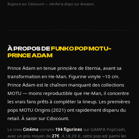
Rupture sur Cdiscount — vérifie la dispo sur Amazon.
À PROPOS DE
FUNKO POP MOTU-
PRINCE ADAM
Prince Adam en tenue princière de Eternia, avant sa
transformation en He-Man. Figurine vinyle ~10 cm.
Prince Adam est le chaînon manquant des collections
MOTU — moins reproductible que He-Man, il concentre
les vrais fans prêts à compléter la lineup. Les premières
pops MOTU Origins (2021) ont rapidement disparu du
retail. À saisir sur Cdiscount.
Le crew
Cinéma
compte
194 figurines
sur GAMPA PopCrash,
avec un prix moyen de
27€
. À 18,29 €, cette pop est parmi les