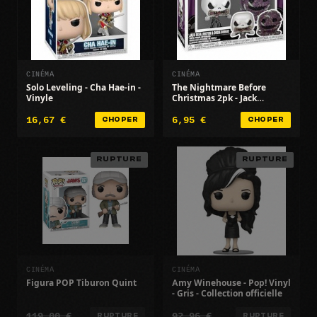
CINÉMA
CINÉMA
Solo Leveling - Cha Hae-in -
The Nightmare Before
Vinyle
Christmas 2pk - Jack
Skellington/Oogie - TNBC
16,67 €
6,95 €
CHOPER
CHOPER
RUPTURE
RUPTURE
CINÉMA
CINÉMA
Figura POP Tiburon Quint
Amy Winehouse - Pop! Vinyl
- Gris - Collection officielle
119,00 €
92,96 €
RUPTURE
RUPTURE