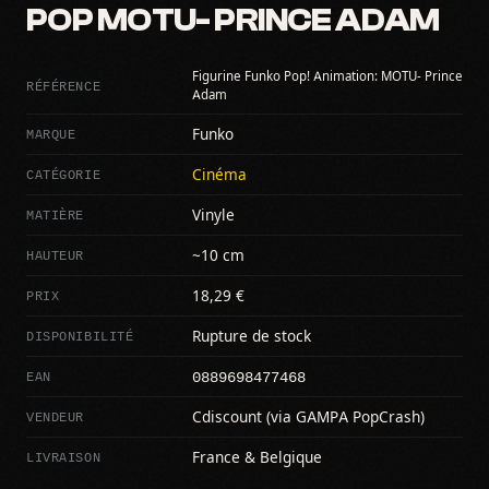
POP MOTU- PRINCE ADAM
Figurine Funko Pop! Animation: MOTU- Prince
RÉFÉRENCE
Adam
MARQUE
Funko
CATÉGORIE
Cinéma
MATIÈRE
Vinyle
HAUTEUR
~10 cm
PRIX
18,29 €
DISPONIBILITÉ
Rupture de stock
0889698477468
EAN
VENDEUR
Cdiscount (via GAMPA PopCrash)
LIVRAISON
France & Belgique