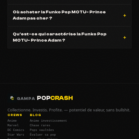
Où acheter la Funko Pop MOTU- Prince
Adam pas cher ?
Qu'est-ce qui caractérise la Funko Pop
MOTU- Prince Adam ?
POP
CRASH
GAMPA
Collectionne. Investis. Profite. — potentiel de valeur, sans bullshit.
CREWS
BLOG
Anime
Anime investissement
Marvel
Chase rares
DC Comics
Pops vaultées
Star Wars
Évaluer sa pop
Disney
Les plus chères