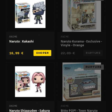
ANIME
ANIME
Naruto : Kakashi
Naruto Kurama - Exclusive -
Vinyle - Orange
16,99 €
22,89 €
CHOPER
RUPTURE
RUPTURE
ANIME
ANIME
Naruto Shippuden - Sakura
Bitty POP! - Town Naruto