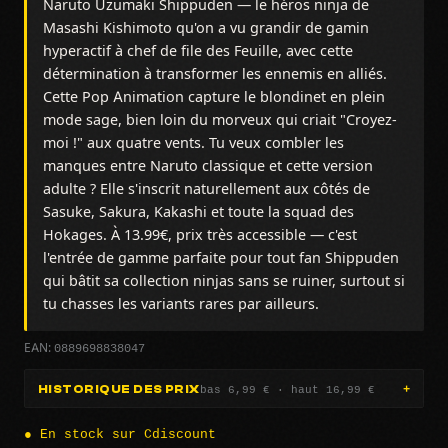
Naruto Uzumaki Shippuden — le héros ninja de
Masashi Kishimoto qu'on a vu grandir de gamin
hyperactif à chef de file des Feuille, avec cette
détermination à transformer les ennemis en alliés.
Cette Pop Animation capture le blondinet en plein
mode sage, bien loin du morveux qui criait "Croyez-
moi !" aux quatre vents. Tu veux combler les
manques entre Naruto classique et cette version
adulte ? Elle s'inscrit naturellement aux côtés de
Sasuke, Sakura, Kakashi et toute la squad des
Hokages. À 13.99€, prix très accessible — c'est
l'entrée de gamme parfaite pour tout fan Shippuden
qui bâtit sa collection ninjas sans se ruiner, surtout si
tu chasses les variants rares par ailleurs.
0889698838047
EAN:
bas 6,99 € · haut 16,99 €
HISTORIQUE DES PRIX
● En stock sur Cdiscount