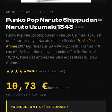
ANIME · 1 AVIS CDISCOUNT
Funko Pop Naruto Shippuden –
Naruto Uzumaki 1843
#1843
Funko Pop Naruto Shippuden – Naruto Uzumaki 1843 est
une figurine vinyle Naruto de la collection
Funko Pop
Anime
(307 figurines sur GAMPA PopCrash). Format ~10
cm, n° 1843, vendue neuve en boîte officielle Funko. À
10,73 €, l'une des entrées les plus accessibles du crew
Anime.
(1 avis Cdiscount)
5/5
10,73 €
bas 6,99 €
MIS À JOUR LE 7 AOÛT 2026
POURQUOI ON L'A SÉLECTIONNÉE :