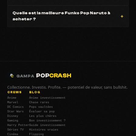
Quelle est la meilleure Funko Pop Naruto à
acheter ?
POP
CRASH
GAMPA
Collectionne. Investis. Profite. — potentiel de valeur, sans bullshit.
CREWS
BLOG
Anime
Anime investissement
Marvel
Chase rares
DC Comics
Pops vaultées
Star Wars
Évaluer sa pop
Disney
Les plus chères
Gaming
Bon investissement ?
Harry Potter
Guide investissement
Séries TV
Histoires vraies
Cinéma
Flipping