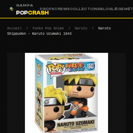
GAMPA
DROPS
CREWS
COLLECTIONS
BLOG
LIÈGE
MÉ
POP
CRASH
Accueil
/
Funko Pop Anime
/
Naruto
/
Naruto
Shippuden – Naruto Uzumaki 1843