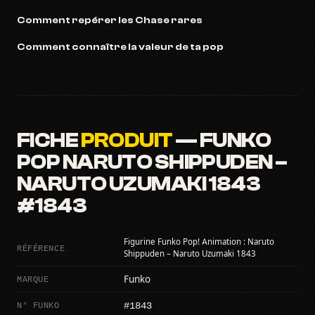
Comment repérer les Chase rares
Comment connaître la valeur de ta pop
FICHE
PRODUIT
— FUNKO
POP NARUTO SHIPPUDEN –
NARUTO UZUMAKI 1843
#1843
Figurine Funko Pop! Animation : Naruto
RÉFÉRENCE
Shippuden – Naruto Uzumaki 1843
MARQUE
Funko
#1843
N° FUNKO