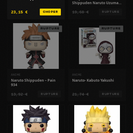
Shippuden Naruto Uzumaki
& Ichiraku Ramen
23,15 €
19,68 €
CHOPER
RUPTURE
RUPTURE
RUPTURE
ANIME
ANIME
Naruto Shippuden – Pain
Naruto- Kabuto Yakushi
934
13,92 €
21,74 €
RUPTURE
RUPTURE