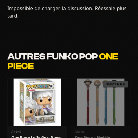
Impossible de charger la discussion. Réessaie plus
tard.
AUTRES FUNKO POP
ONE
PIECE
RUPTURE
ANIME
ANIME
One Piece Luffy Gear 5 avec
One Piece - Modèle