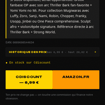
fanbase OP avec son arc Thriller Bark fan-favorite +
Yomi Yomi no Mi. Pour collection Mugiwaras avec
Luffy, Zoro, Sanji, Nami, Robin, Chopper, Franky,
Usopp, Jinbei ou One Piece comprehensive. Sculpt
afro + violon/épée signature. Référence directe à arc
Thriller Bark + Strong World.
0889698544634
EAN:
bas 6,99 € · haut 20,02 €
HISTORIQUE DES PRIX
● En stock sur Cdiscount
CDISCOUNT
AMAZON.FR
— 6,99 €
Ton prix ne change pas — on touche une commission qui finance notre
obsession.