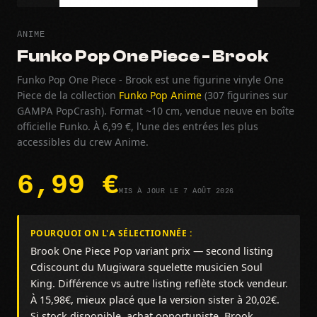
ANIME
Funko Pop One Piece - Brook
Funko Pop One Piece - Brook est une figurine vinyle One
Piece de la collection
Funko Pop Anime
(307 figurines sur
GAMPA PopCrash). Format ~10 cm, vendue neuve en boîte
officielle Funko. À 6,99 €, l'une des entrées les plus
accessibles du crew Anime.
6,99 €
MIS À JOUR LE 7 AOÛT 2026
POURQUOI ON L'A SÉLECTIONNÉE :
Brook One Piece Pop variant prix — second listing
Cdiscount du Mugiwara squelette musicien Soul
King. Différence vs autre listing reflète stock vendeur.
À 15,98€, mieux placé que la version sister à 20,02€.
Si stock disponible, achat opportuniste. Brook