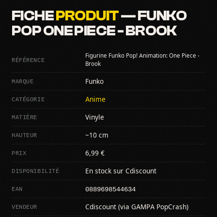
FICHE
PRODUIT
— FUNKO
POP ONE PIECE - BROOK
Figurine Funko Pop! Animation: One Piece -
RÉFÉRENCE
Brook
MARQUE
Funko
CATÉGORIE
Anime
MATIÈRE
Vinyle
HAUTEUR
~10 cm
PRIX
6,99 €
DISPONIBILITÉ
En stock sur Cdiscount
0889698544634
EAN
VENDEUR
Cdiscount (via GAMPA PopCrash)