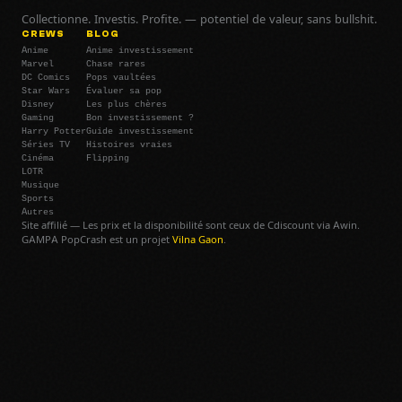
Collectionne. Investis. Profite. — potentiel de valeur, sans bullshit.
CREWS
BLOG
Anime
Anime investissement
Marvel
Chase rares
DC Comics
Pops vaultées
Star Wars
Évaluer sa pop
Disney
Les plus chères
Gaming
Bon investissement ?
Harry Potter
Guide investissement
Séries TV
Histoires vraies
Cinéma
Flipping
LOTR
Musique
Sports
Autres
Site affilié — Les prix et la disponibilité sont ceux de Cdiscount via Awin.
GAMPA PopCrash est un projet
Vilna Gaon
.