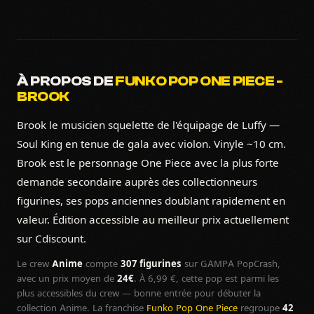
À PROPOS DE
FUNKO POP ONE PIECE -
BROOK
Brook le musicien squelette de l'équipage de Luffy —
Soul King en tenue de gala avec violon. Vinyle ~10 cm.
Brook est le personnage One Piece avec la plus forte
demande secondaire auprès des collectionneurs
figurines, ses pops anciennes doublant rapidement en
valeur. Édition accessible au meilleur prix actuellement
sur Cdiscount.
Le crew
Anime
compte
307 figurines
sur GAMPA PopCrash,
avec un prix moyen de
24€
. À 6,99 €, cette pop est parmi les
plus accessibles du crew — bonne entrée pour débuter la
collection Anime. La franchise
Funko Pop One Piece
regroupe
42