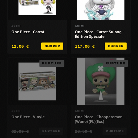
ANIME
ANIME
One Piece - Carrot
One Piece - Carrot Sulong -
Édition Spéciale
12,00 €
117,06 €
CHOPER
CHOPER
RUPTURE
RUPTURE
ANIME
ANIME
One Piece - Vinyle
One Piece - Chopperemon
(Wano) (FL)(Exc)
62,99 €
28,59 €
RUPTURE
RUPTURE