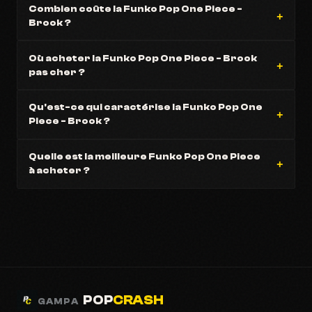
Combien coûte la Funko Pop One Piece -
Brook ?
Où acheter la Funko Pop One Piece - Brook
pas cher ?
Qu'est-ce qui caractérise la Funko Pop One
Piece - Brook ?
Quelle est la meilleure Funko Pop One Piece
à acheter ?
POP
CRASH
GAMPA