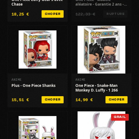
Chase
aléatoire - Garantie 2 ans -
Pour enfants
18,25 €
122,33 €
CHOPER
RUPTURE
ANIME
ANIME
Plus - One Piece Shanks
One Piece - Snake-Man
Monkey D. Luffy - 1 266
15,51 €
14,90 €
CHOPER
CHOPER
GRAIL