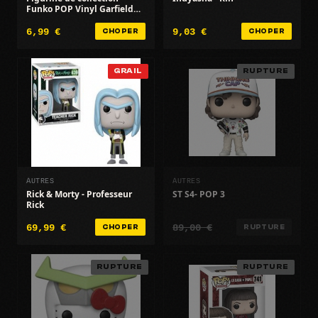
Funko POP Vinyl Garfield
Cowboy FK86414 (2025)
6,99 €
9,03 €
CHOPER
CHOPER
GRAIL
RUPTURE
AUTRES
AUTRES
Rick & Morty - Professeur
ST S4- POP 3
Rick
69,99 €
89,00 €
CHOPER
RUPTURE
RUPTURE
RUPTURE