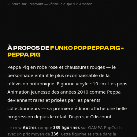
Rupture sur Cdiscount — vérifie la dispo sur Amazon.
À PROPOS DE
FUNKO POP PEPPA PIG -
PEPPA PIG
Peppa Pig en robe rose et chaussures rouges — le
personnage enfant le plus reconnaissable de la
télévision britannique. Figurine vinyle ~10 cm. Les pops
Animation jeunesse des années 2010 comme Peppa
deviennent rares et prisées par les parents
collectionneurs — sa première édition affiche une belle
progression depuis le retail. Dispo sur Cdiscount.
Le crew
Autres
compte
339 figurines
sur GAMPA PopCrash,
avec un prix moyen de
33€
. Cette figurine se situe dans la