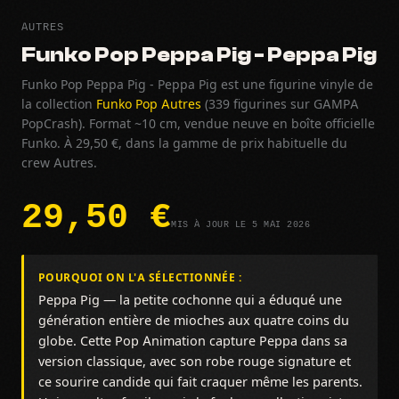
AUTRES
Funko Pop Peppa Pig - Peppa Pig
Funko Pop Peppa Pig - Peppa Pig est une figurine vinyle de
la collection
Funko Pop Autres
(339 figurines sur GAMPA
PopCrash). Format ~10 cm, vendue neuve en boîte officielle
Funko. À 29,50 €, dans la gamme de prix habituelle du
crew Autres.
29,50 €
MIS À JOUR LE 5 MAI 2026
POURQUOI ON L'A SÉLECTIONNÉE :
Peppa Pig — la petite cochonne qui a éduqué une
génération entière de mioches aux quatre coins du
globe. Cette Pop Animation capture Peppa dans sa
version classique, avec son robe rouge signature et
ce sourire candide qui fait craquer même les parents.