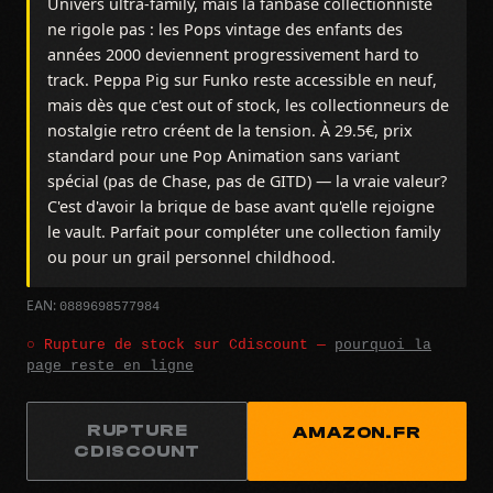
Univers ultra-family, mais la fanbase collectionniste
ne rigole pas : les Pops vintage des enfants des
années 2000 deviennent progressivement hard to
track. Peppa Pig sur Funko reste accessible en neuf,
mais dès que c'est out of stock, les collectionneurs de
nostalgie retro créent de la tension. À 29.5€, prix
standard pour une Pop Animation sans variant
spécial (pas de Chase, pas de GITD) — la vraie valeur?
C'est d'avoir la brique de base avant qu'elle rejoigne
le vault. Parfait pour compléter une collection family
ou pour un grail personnel childhood.
0889698577984
EAN:
○ Rupture de stock sur Cdiscount —
pourquoi la
page reste en ligne
RUPTURE
AMAZON.FR
CDISCOUNT