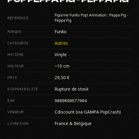
Figurine Funko Pop! Animation : Peppa Pig -
RÉFÉRENCE
Peppa Pig
MARQUE
Funko
CATÉGORIE
Autres
MATIÈRE
Vinyle
HAUTEUR
~10 cm
PRIX
29,50 €
DISPONIBILITÉ
Rupture de stock
0889698577984
EAN
VENDEUR
Cdiscount (via GAMPA PopCrash)
LIVRAISON
France & Belgique