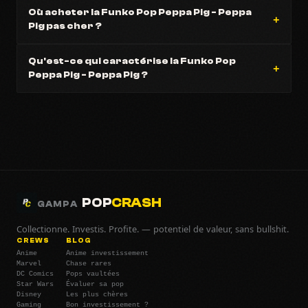
Où acheter la Funko Pop Peppa Pig - Peppa
Pig pas cher ?
Qu'est-ce qui caractérise la Funko Pop
Peppa Pig - Peppa Pig ?
POP
CRASH
GAMPA
Collectionne. Investis. Profite. — potentiel de valeur, sans bullshit.
CREWS
BLOG
Anime
Anime investissement
Marvel
Chase rares
DC Comics
Pops vaultées
Star Wars
Évaluer sa pop
Disney
Les plus chères
Gaming
Bon investissement ?