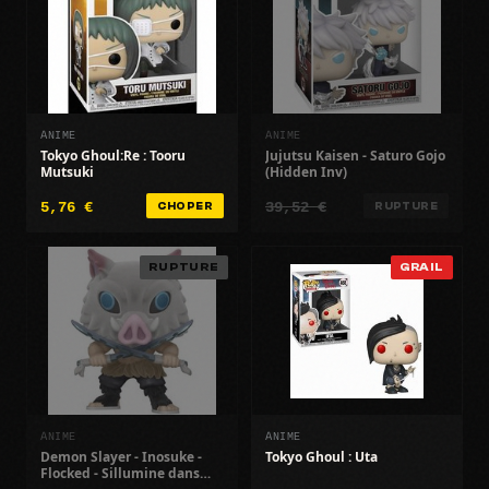
ANIME
ANIME
Tokyo Ghoul:Re : Tooru
Jujutsu Kaisen - Saturo Gojo
Mutsuki
(Hidden Inv)
5,76 €
39,52 €
CHOPER
RUPTURE
RUPTURE
GRAIL
ANIME
ANIME
Demon Slayer - Inosuke -
Tokyo Ghoul : Uta
Flocked - Sillumine dans