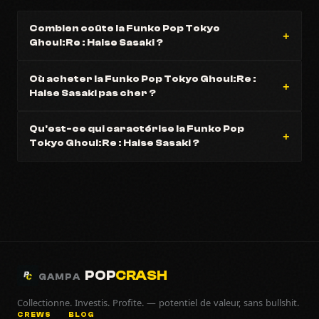
Combien coûte la Funko Pop Tokyo
Ghoul:Re : Haise Sasaki ?
Où acheter la Funko Pop Tokyo Ghoul:Re :
Haise Sasaki pas cher ?
Qu'est-ce qui caractérise la Funko Pop
Tokyo Ghoul:Re : Haise Sasaki ?
POP
CRASH
GAMPA
Collectionne. Investis. Profite. — potentiel de valeur, sans bullshit.
CREWS
BLOG