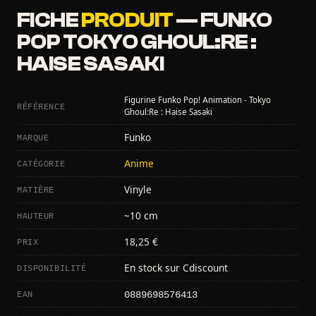
FICHE
PRODUIT
— FUNKO
POP TOKYO GHOUL:RE :
HAISE SASAKI
Figurine Funko Pop! Animation - Tokyo
RÉFÉRENCE
Ghoul:Re : Haise Sasaki
MARQUE
Funko
CATÉGORIE
Anime
MATIÈRE
Vinyle
HAUTEUR
~10 cm
PRIX
18,25 €
DISPONIBILITÉ
En stock sur Cdiscount
0889698576413
EAN