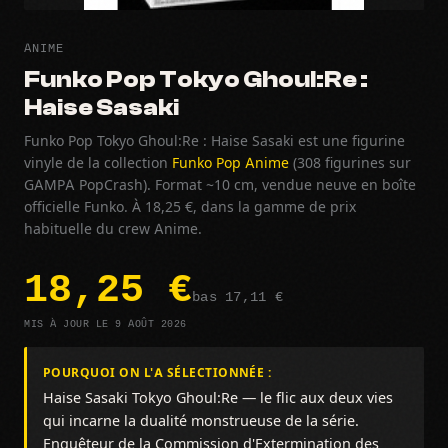
ANIME
Funko Pop Tokyo Ghoul:Re :
Haise Sasaki
Funko Pop Tokyo Ghoul:Re : Haise Sasaki est une figurine
vinyle de la collection
Funko Pop Anime
(308 figurines sur
GAMPA PopCrash). Format ~10 cm, vendue neuve en boîte
officielle Funko. À 18,25 €, dans la gamme de prix
habituelle du crew Anime.
18,25 €
bas 17,11 €
MIS À JOUR LE 9 AOÛT 2026
POURQUOI ON L'A SÉLECTIONNÉE :
Haise Sasaki Tokyo Ghoul:Re — le flic aux deux vies
qui incarne la dualité monstrueuse de la série.
Enquêteur de la Commission d'Extermination des