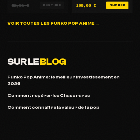
lobscurité - Exclusivité
62,31 €
199,00 €
possible
RUPTURE
CHOPER
VOIR TOUTES LES FUNKO POP ANIME →
SUR LE
BLOG
Funko Pop Anime : le meilleur investissement en
2026
Comment repérer les Chase rares
Comment connaître la valeur de ta pop