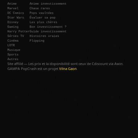
Anime
Anime investissement
Marvel
Chase rares
DC Comics
Pops vaultées
Star Wars
Évaluer sa pop
Disney
Les plus chères
Gaming
Bon investissement ?
Harry Potter
Guide investissement
Séries TV
Histoires vraies
Cinéma
Flipping
LOTR
Musique
Sports
Autres
Site affilié — Les prix et la disponibilité sont ceux de Cdiscount via Awin.
GAMPA PopCrash est un projet
Vilna Gaon
.