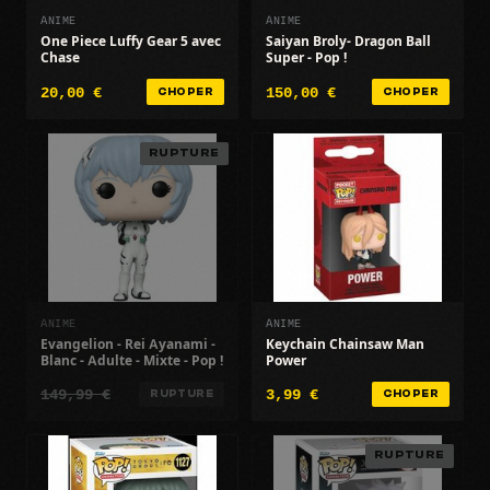
ANIME
ANIME
One Piece Luffy Gear 5 avec
Saiyan Broly- Dragon Ball
Chase
Super - Pop !
20,00 €
150,00 €
CHOPER
CHOPER
RUPTURE
ANIME
ANIME
Evangelion - Rei Ayanami -
Keychain Chainsaw Man
Blanc - Adulte - Mixte - Pop !
Power
149,99 €
3,99 €
RUPTURE
CHOPER
RUPTURE