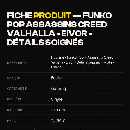
FICHE
PRODUIT
— FUNKO
POP ASSASSINS CREED
VALHALLA - EIVOR -
DÉTAILS SOIGNÉS
Figurine - Funko Pop! - Assassins Creed
RÉFÉRENCE
Valhalla - Eivor - Détails soignés - Mixte -
Enfant
MARQUE
Funko
CATÉGORIE
Gaming
MATIÈRE
Vinyle
HAUTEUR
~10 cm
PRIX
24,99 €