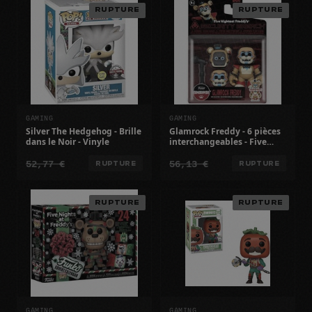
RUPTURE
RUPTURE
GAMING
GAMING
Silver The Hedgehog - Brille
Glamrock Freddy - 6 pièces
dans le Noir - Vinyle
interchangeables - Five
Nights At Freddys
52,77 €
56,13 €
RUPTURE
RUPTURE
RUPTURE
RUPTURE
GAMING
GAMING