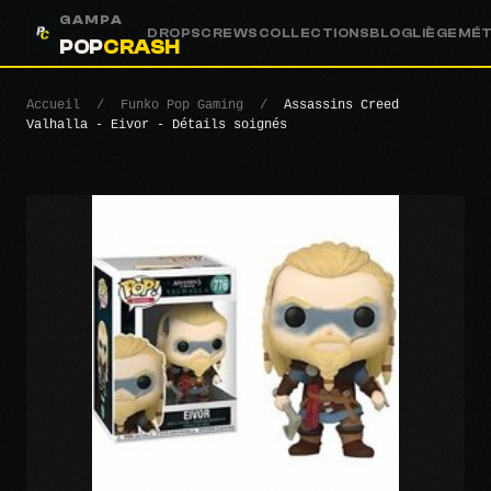
GAMPA
DROPS
CREWS
COLLECTIONS
BLOG
LIÈGE
MÉ
POP
CRASH
Accueil
/
Funko Pop Gaming
/
Assassins Creed
Valhalla - Eivor - Détails soignés