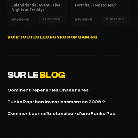
Calendrier de lAvent - Five
Fortnite - TomatoHead
Nights at Freddys -
Figurines de collection -
87,31 €
57,52 €
2023
RUPTURE
RUPTURE
VOIR TOUTES LES FUNKO POP GAMING →
SUR LE
BLOG
Comment repérer les Chase rares
Funko Pop : bon investissement en 2026 ?
Comment connaître la valeur d'une Funko Pop