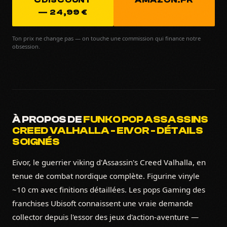
CDISCOUNT
AMAZON.FR
— 24,99 €
Ton prix ne change pas — on touche une commission qui finance notre
obsession.
À PROPOS DE
FUNKO POP ASSASSINS
CREED VALHALLA - EIVOR - DÉTAILS
SOIGNÉS
Eivor, le guerrier viking d'Assassin's Creed Valhalla, en
tenue de combat nordique complète. Figurine vinyle
~10 cm avec finitions détaillées. Les pops Gaming des
franchises Ubisoft connaissent une vraie demande
collector depuis l'essor des jeux d'action-aventure —