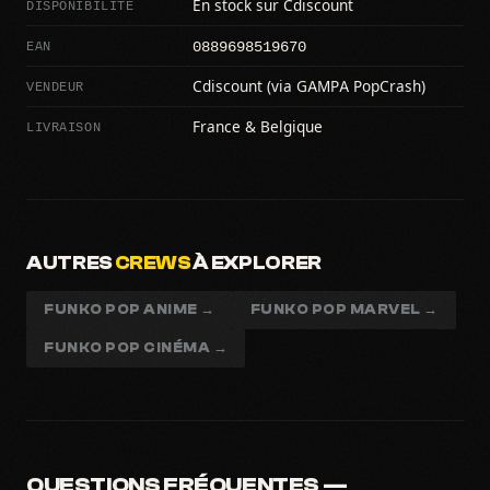
DISPONIBILITÉ
En stock sur Cdiscount
0889698519670
EAN
VENDEUR
Cdiscount (via GAMPA PopCrash)
LIVRAISON
France & Belgique
AUTRES
CREWS
À EXPLORER
FUNKO POP ANIME →
FUNKO POP MARVEL →
FUNKO POP CINÉMA →
QUESTIONS FRÉQUENTES —