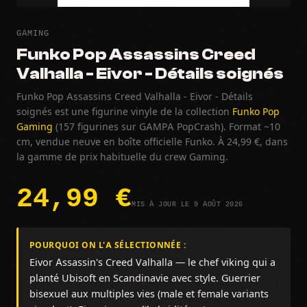
GAMING
Funko Pop Assassins Creed
Valhalla - Eivor - Détails soignés
Funko Pop Assassins Creed Valhalla - Eivor - Détails
soignés est une figurine vinyle de la collection
Funko Pop
Gaming
(157 figurines sur GAMPA PopCrash). Format ~10
cm, vendue neuve en boîte officielle Funko. À 24,99 €, dans
la gamme de prix habituelle du crew Gaming.
24,99 €
MIS À JOUR LE 9 AOÛT 2026
POURQUOI ON L'A SÉLECTIONNÉE :
Eivor Assassin's Creed Valhalla — le chef viking qui a
planté Ubisoft en Scandinavie avec style. Guerrier
bisexuel aux multiples vies (male et female variants