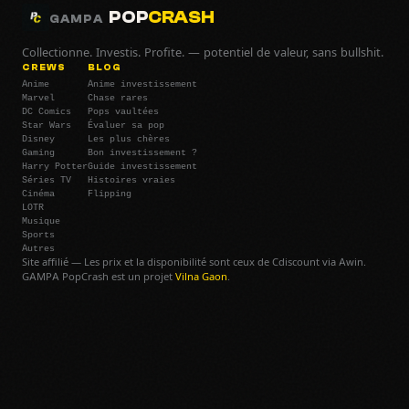
POP
CRASH
GAMPA
Collectionne. Investis. Profite. — potentiel de valeur, sans bullshit.
CREWS
BLOG
Anime
Anime investissement
Marvel
Chase rares
DC Comics
Pops vaultées
Star Wars
Évaluer sa pop
Disney
Les plus chères
Gaming
Bon investissement ?
Harry Potter
Guide investissement
Séries TV
Histoires vraies
Cinéma
Flipping
LOTR
Musique
Sports
Autres
Site affilié — Les prix et la disponibilité sont ceux de Cdiscount via Awin.
GAMPA PopCrash est un projet
Vilna Gaon
.