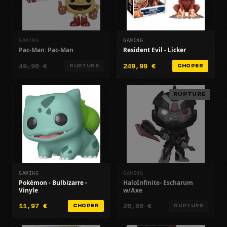
GAMING
GAMING
Pac-Man: Pac-Man
Resident Evil - Licker
49,90 €
249,99 €
RUPTURE
CHOPER
RUPTURE
GAMING
GAMING
Pokémon - Bulbizarre -
HaloInfinite- Escharum
Vinyle
w/Axe
11,97 €
20,00 €
CHOPER
RUPTURE