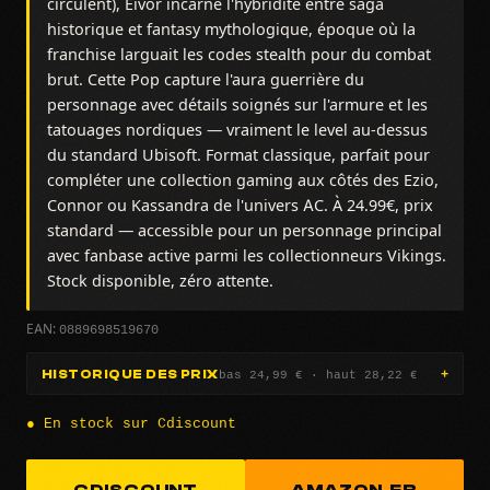
circulent), Eivor incarne l'hybridité entre saga
historique et fantasy mythologique, époque où la
franchise larguait les codes stealth pour du combat
brut. Cette Pop capture l'aura guerrière du
personnage avec détails soignés sur l'armure et les
tatouages nordiques — vraiment le level au-dessus
du standard Ubisoft. Format classique, parfait pour
compléter une collection gaming aux côtés des Ezio,
Connor ou Kassandra de l'univers AC. À 24.99€, prix
standard — accessible pour un personnage principal
avec fanbase active parmi les collectionneurs Vikings.
Stock disponible, zéro attente.
0889698519670
EAN:
bas 24,99 € · haut 28,22 €
HISTORIQUE DES PRIX
● En stock sur Cdiscount