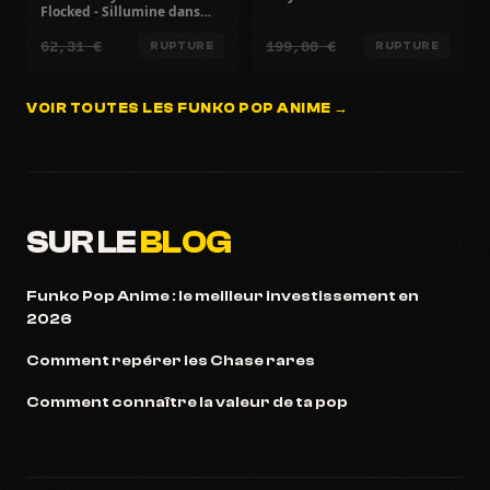
Flocked - Sillumine dans
lobscurité - Exclusivité
62,31 €
199,00 €
possible
RUPTURE
RUPTURE
VOIR TOUTES LES FUNKO POP ANIME →
SUR LE
BLOG
Funko Pop Anime : le meilleur investissement en
2026
Comment repérer les Chase rares
Comment connaître la valeur de ta pop