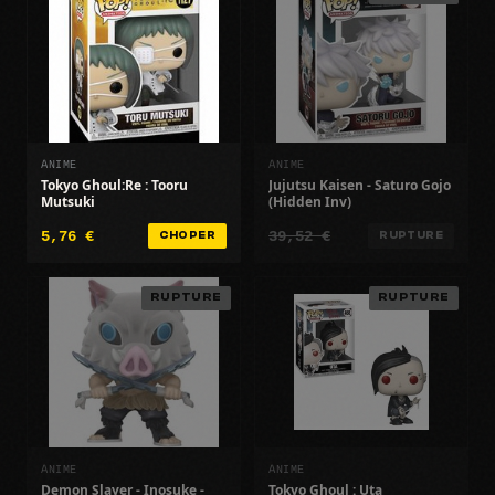
ANIME
ANIME
Tokyo Ghoul:Re : Tooru
Jujutsu Kaisen - Saturo Gojo
Mutsuki
(Hidden Inv)
5,76 €
39,52 €
CHOPER
RUPTURE
RUPTURE
RUPTURE
ANIME
ANIME
Demon Slayer - Inosuke -
Tokyo Ghoul : Uta