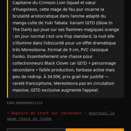
Capitaine du Crimson Lion Squad et sœur
d'Fuegoleon, cette mage de feu pur incarne la
brutalité aristocratique dans l'anime adapté du
manga culte de Yuki Tabata. Variant GITD (Glow In
The Dark) qui joue sur ses flammes magiques orange
: en jour normal c'est une Pop standard, la nuit elle
s'illumine dans l'obscurité pour un effet dramatique
très Mereoleona. Format de 9 cm, PVC classique
Funko. Essentiellement une chasse pour
collectionneurs Black Clover car GITD + personnage
secondaire = faible production, fanbase active mais
peu de redrop. À 34.95€, prix grail-tier justifié —
rareté francophone, Mereoleona pas en circulation
massive, GITD exclusive augmente l'appeal.
0889698651219
EAN:
○ Rupture de stock sur Cdiscount —
pourquoi la
page reste en ligne