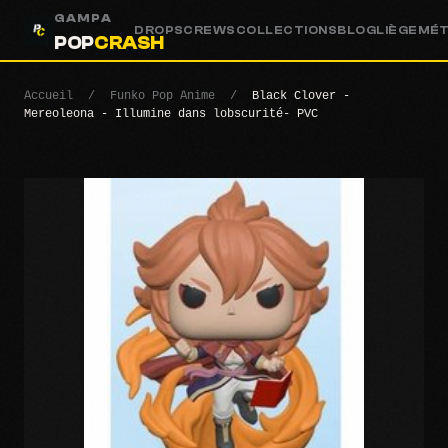
GAMPA
DROPS
CREWS
COLLECTIONS
BLOG
LIÈGE
MÉ
POP
CRASH
Accueil
/
Funko Pop Anime
/
Black Clover -
Mereoleona - Illumine dans lobscurité- PVC