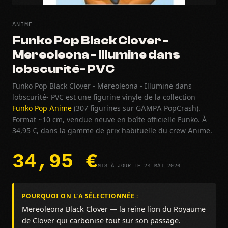
ANIME
Funko Pop Black Clover -
Mereoleona - Illumine dans
lobscurité- PVC
Funko Pop Black Clover - Mereoleona - Illumine dans
lobscurité- PVC est une figurine vinyle de la collection
Funko Pop Anime
(307 figurines sur GAMPA PopCrash).
Format ~10 cm, vendue neuve en boîte officielle Funko. À
34,95 €, dans la gamme de prix habituelle du crew Anime.
34,95 €
MIS À JOUR LE 24 MAI 2026
POURQUOI ON L'A SÉLECTIONNÉE :
Mereoleona Black Clover — la reine lion du Royaume
de Clover qui carbonise tout sur son passage.