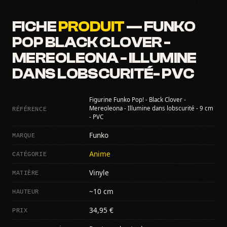
FICHE
PRODUIT
— FUNKO
POP BLACK CLOVER -
MEREOLEONA - ILLUMINE
DANS LOBSCURITÉ- PVC
Figurine Funko Pop! - Black Clover -
RÉFÉRENCE
Mereoleona - Illumine dans lobscurité - 9 cm
- PVC
MARQUE
Funko
CATÉGORIE
Anime
MATIÈRE
Vinyle
HAUTEUR
~10 cm
PRIX
34,95 €