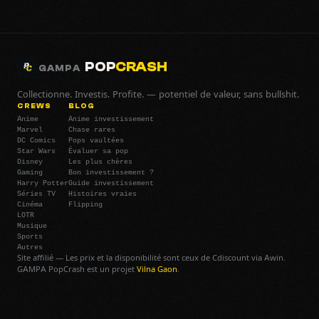
POP
CRASH
GAMPA
Collectionne. Investis. Profite. — potentiel de valeur, sans bullshit.
CREWS
BLOG
Anime
Anime investissement
Marvel
Chase rares
DC Comics
Pops vaultées
Star Wars
Évaluer sa pop
Disney
Les plus chères
Gaming
Bon investissement ?
Harry Potter
Guide investissement
Séries TV
Histoires vraies
Cinéma
Flipping
LOTR
Musique
Sports
Autres
Site affilié — Les prix et la disponibilité sont ceux de Cdiscount via Awin.
GAMPA PopCrash est un projet
Vilna Gaon
.