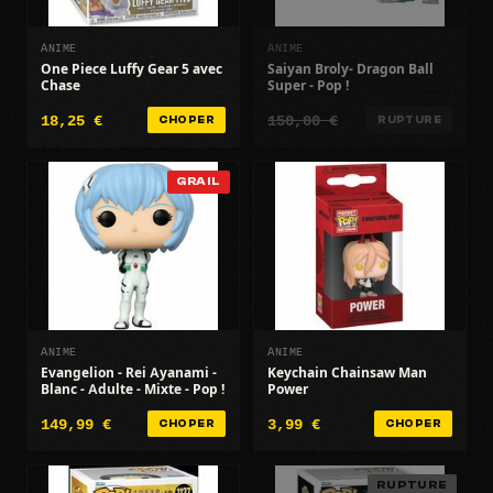
ANIME
ANIME
One Piece Luffy Gear 5 avec
Saiyan Broly- Dragon Ball
Chase
Super - Pop !
18,25 €
150,00 €
CHOPER
RUPTURE
GRAIL
ANIME
ANIME
Evangelion - Rei Ayanami -
Keychain Chainsaw Man
Blanc - Adulte - Mixte - Pop !
Power
149,99 €
3,99 €
CHOPER
CHOPER
RUPTURE