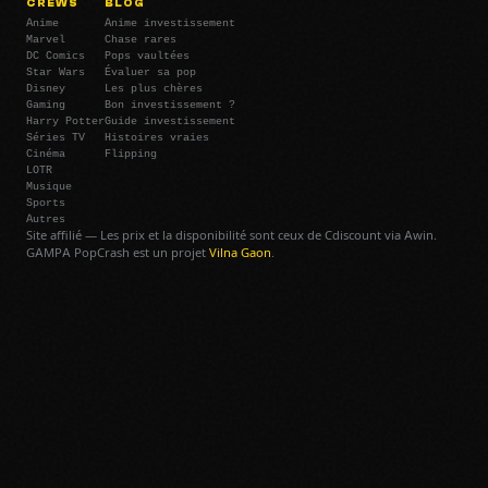
CREWS
BLOG
Anime
Anime investissement
Marvel
Chase rares
DC Comics
Pops vaultées
Star Wars
Évaluer sa pop
Disney
Les plus chères
Gaming
Bon investissement ?
Harry Potter
Guide investissement
Séries TV
Histoires vraies
Cinéma
Flipping
LOTR
Musique
Sports
Autres
Site affilié — Les prix et la disponibilité sont ceux de Cdiscount via Awin.
GAMPA PopCrash est un projet
Vilna Gaon
.