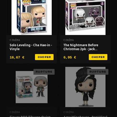
CINÉMA
CINÉMA
Solo Leveling - Cha Hae-in -
The Nightmare Before
Vinyle
Christmas 2pk - Jack
Skellington/Oogie - TNBC
16,67 €
6,95 €
CHOPER
CHOPER
RUPTURE
RUPTURE
CINÉMA
CINÉMA