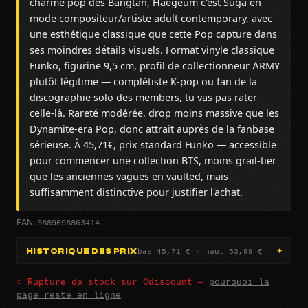
charme pop des Bangtan, Haegeum c'est Suga en
mode compositeur/artiste adult contemporary, avec
une esthétique classique que cette Pop capture dans
ses moindres détails visuels. Format vinyle classique
Funko, figurine 9,5 cm, profil de collectionneur ARMY
plutôt légitime — complétiste K-pop ou fan de la
discographie solo des members, tu vas pas rater
celle-là. Rareté modérée, drop moins massive que les
Dynamite-era Pop, donc attrait auprès de la fanbase
sérieuse. À 45,71€, prix standard Funko — accessible
pour commencer une collection BTS, moins grail-tier
que les anciennes vagues en vaulted, mais
suffisamment distinctive pour justifier l'achat.
0889698863414
EAN:
bas 45,71 € · haut 53,99 €
HISTORIQUE DES PRIX
○ Rupture de stock sur Cdiscount —
pourquoi la
page reste en ligne