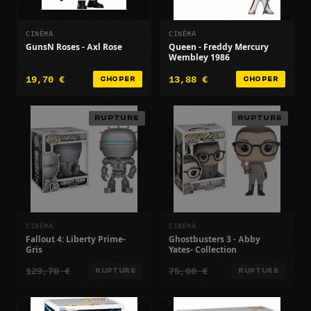
CINÉMA
CINÉMA
GunsN Roses - Axl Rose
Queen - Freddy Mercury
Wembley 1986
19,70 €
13,88 €
CHOPER
CHOPER
RUPTURE
RUPTURE
CINÉMA
CINÉMA
Fallout 4: Liberty Prime-
Ghostbusters 3 - Abby
Gris
Yates- Collection
129,78 €
75,00 €
RUPTURE
RUPTURE