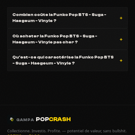
Combien coûte la Funko Pop BTS - Suga -
Haegeum - Vinyle ?
Où acheter la Funko Pop BTS - Suga -
Haegeum - Vinyle pas cher ?
Qu'est-ce qui caractérise la Funko Pop BTS
- Suga - Haegeum - Vinyle ?
POP
CRASH
GAMPA
Collectionne. Investis. Profite. — potentiel de valeur, sans bullshit.