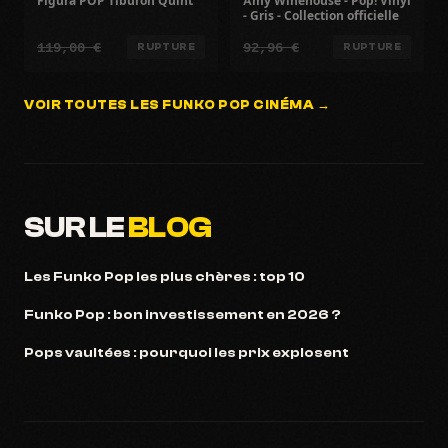
Figura POP Tiburon Quint
Amy Winehouse - Pop! Vinyl
- Gris - Collection officielle
119,00 €
92,96 €
RUPTURE
RUPTURE
VOIR TOUTES LES FUNKO POP CINÉMA →
SUR LE
BLOG
Les Funko Pop les plus chères : top 10
Funko Pop : bon investissement en 2026 ?
Pops vaultées : pourquoi les prix explosent