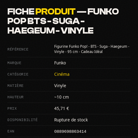
FICHE
PRODUIT
— FUNKO
POP BTS - SUGA -
HAEGEUM - VINYLE
Figurine Funko Pop! - BTS - Suga - Haegeum -
RÉFÉRENCE
Vinyle - 95 cm - Cadeau Idéal
MARQUE
Funko
CATÉGORIE
Cinéma
MATIÈRE
Vinyle
HAUTEUR
~10 cm
PRIX
45,71 €
DISPONIBILITÉ
Rupture de stock
0889698863414
EAN