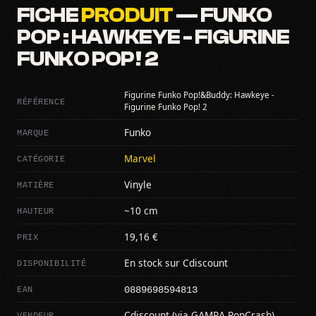
FICHE
PRODUIT
— FUNKO
POP : HAWKEYE - FIGURINE
FUNKO POP! 2
Figurine Funko Pop!&Buddy: Hawkeye -
RÉFÉRENCE
Figurine Funko Pop! 2
MARQUE
Funko
CATÉGORIE
Marvel
MATIÈRE
Vinyle
HAUTEUR
~10 cm
PRIX
19,16 €
DISPONIBILITÉ
En stock sur Cdiscount
0889698594813
EAN
VENDEUR
Cdiscount (via GAMPA PopCrash)