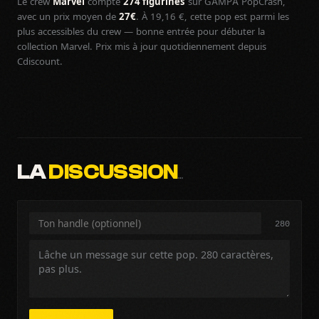
Le crew
Marvel
compte
274 figurines
sur GAMPA PopCrash,
avec un prix moyen de
27€
. À 19,16 €, cette pop est parmi les
plus accessibles du crew — bonne entrée pour débuter la
collection Marvel. Prix mis à jour quotidiennement depuis
Cdiscount.
LA
DISCUSSION
…
280