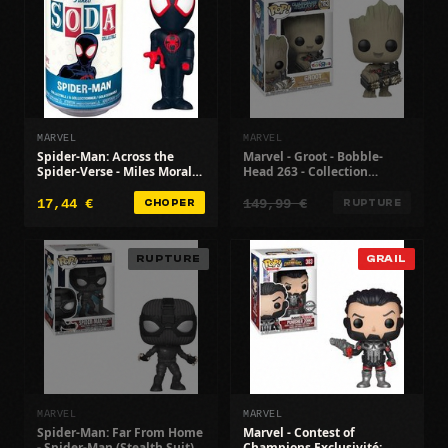
MARVEL
MARVEL
Spider-Man: Across the
Marvel - Groot - Bobble-
Spider-Verse - Miles Morales
Head 263 - Collection
- Noir - Collection officielle
Avengers
17,44 €
149,99 €
CHOPER
RUPTURE
RUPTURE
GRAIL
MARVEL
MARVEL
Spider-Man: Far From Home
Marvel - Contest of
- Spider-Man (Stealth Suit)
Champions Exclusivité: