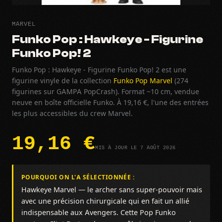
MARVEL
Funko Pop : Hawkeye - Figurine
Funko Pop! 2
Funko Pop : Hawkeye - Figurine Funko Pop! 2 est une
figurine vinyle de la collection
Funko Pop Marvel
(274
figurines sur GAMPA PopCrash). Format ~10 cm, vendue
neuve en boîte officielle Funko. À 19,16 €, l'une des entrées
les plus accessibles du crew Marvel.
19,16 €
MIS À JOUR LE 7 AOÛT 2026
POURQUOI ON L'A SÉLECTIONNÉE :
Hawkeye Marvel — le archer sans super-pouvoir mais
avec une précision chirurgicale qui en fait un allié
indispensable aux Avengers. Cette Pop Funko