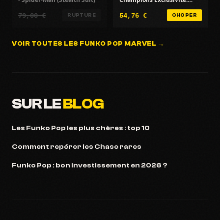
Punisher 2099 - Noir
79,00 €
54,76 €
RUPTURE
CHOPER
VOIR TOUTES LES FUNKO POP MARVEL →
SUR LE
BLOG
Les Funko Pop les plus chères : top 10
Comment repérer les Chase rares
Funko Pop : bon investissement en 2026 ?