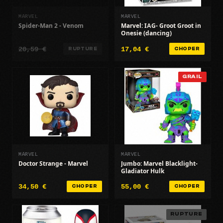
MARVEL
MARVEL
Spider-Man 2 - Venom
Marvel: IAG- Groot Groot in
Onesie (dancing)
20,59 €
17,04 €
RUPTURE
CHOPER
GRAIL
MARVEL
MARVEL
Doctor Strange - Marvel
Jumbo: Marvel Blacklight-
Gladiator Hulk
34,50 €
55,00 €
CHOPER
CHOPER
RUPTURE