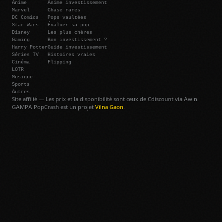
Anime
Anime investissement
Marvel
Chase rares
DC Comics
Pops vaultées
Star Wars
Évaluer sa pop
Disney
Les plus chères
Gaming
Bon investissement ?
Harry Potter
Guide investissement
Séries TV
Histoires vraies
Cinéma
Flipping
LOTR
Musique
Sports
Autres
Site affilié — Les prix et la disponibilité sont ceux de Cdiscount via Awin.
GAMPA PopCrash est un projet
Vilna Gaon
.