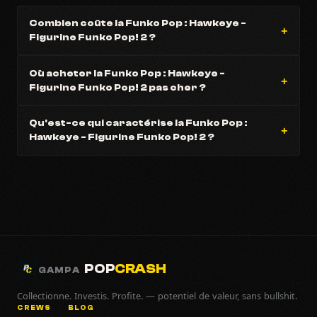
Combien coûte la Funko Pop : Hawkeye -
Figurine Funko Pop! 2 ?
Où acheter la Funko Pop : Hawkeye -
Figurine Funko Pop! 2 pas cher ?
Qu'est-ce qui caractérise la Funko Pop :
Hawkeye - Figurine Funko Pop! 2 ?
POP
CRASH
GAMPA
Collectionne. Investis. Profite. — potentiel de valeur, sans bullshit.
CREWS
BLOG