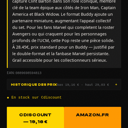
capture Clint Barton dans son rôle iconique, membre
clé de la team épique aux côtés de Iron Man, Captain
America et Black Widow. Le format Buddy ajoute un
partenaire miniature, augmentant l'appeal collectif
du set. Pour les fans Marvel qui completent la roster
Avengers ou qui craquent pour les personnages
profonds de l'UCM, cette Pop reste une pièce solide.
À 28.45€, prix standard pour un Buddy — justifié par
le double-format et la fanbase Marvel persistante.
Grail accessible pour les collectionneurs sérieux.
0889698594813
EAN:
bas 19,16 € · haut 29,03 €
HISTORIQUE DES PRIX
● En stock sur Cdiscount
CDISCOUNT
AMAZON.FR
— 19,16 €