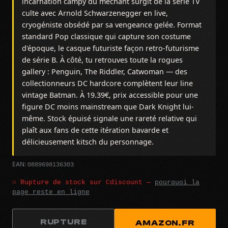
incarnation campy du méchant surgit de la série TV
culte avec Arnold Schwarzenegger en live,
cryogéniste obsédé par sa vengeance gelée. Format
standard Pop classique qui capture son costume
d'époque, le casque futuriste façon retro-futurisme
de série B. À côté, tu retrouves toute la rogues
gallery : Penguin, The Riddler, Catwoman — des
collectionneurs DC hardcore complètent leur line
vintage Batman. À 19.39€, prix accessible pour une
figure DC moins mainstream que Dark Knight lui-
même. Stock épuisé signale une rareté relative qui
plaît aux fans de cette itération bavarde et
délicieusement kitsch du personnage.
0889698136303
EAN:
○ Rupture de stock sur Cdiscount —
pourquoi la
page reste en ligne
RUPTURE
AMAZON.FR