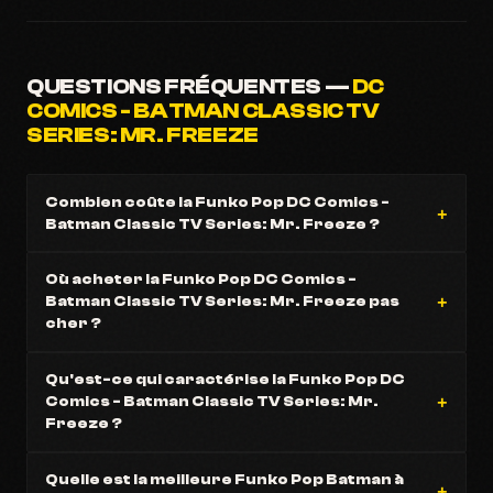
QUESTIONS FRÉQUENTES —
DC
COMICS - BATMAN CLASSIC TV
SERIES: MR. FREEZE
Combien coûte la Funko Pop DC Comics -
Batman Classic TV Series: Mr. Freeze ?
Où acheter la Funko Pop DC Comics -
Batman Classic TV Series: Mr. Freeze pas
cher ?
Qu'est-ce qui caractérise la Funko Pop DC
Comics - Batman Classic TV Series: Mr.
Freeze ?
Quelle est la meilleure Funko Pop Batman à