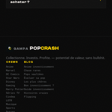
acheter ?
POP
CRASH
GAMPA
Collectionne. Investis. Profite. — potentiel de valeur, sans bullshit.
CREWS
BLOG
Anime
Anime investissement
Marvel
Chase rares
DC Comics
Pops vaultées
Star Wars
Évaluer sa pop
Disney
Les plus chères
Gaming
Bon investissement ?
Harry Potter
Guide investissement
Séries TV
Histoires vraies
Cinéma
Flipping
LOTR
Musique
Sports
Autres