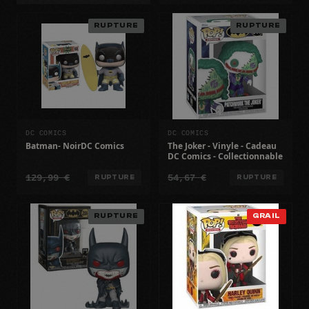
RUPTURE
RUPTURE
DC COMICS
DC COMICS
Batman- NoirDC Comics
The Joker - Vinyle - Cadeau
DC Comics - Collectionnable
129,99 €
54,67 €
RUPTURE
RUPTURE
RUPTURE
GRAIL