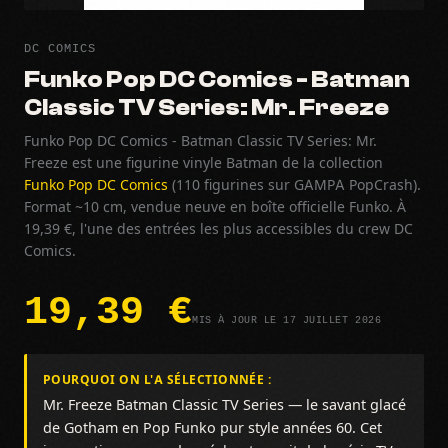
DC COMICS
Funko Pop DC Comics - Batman
Classic TV Series: Mr. Freeze
Funko Pop DC Comics - Batman Classic TV Series: Mr.
Freeze est une figurine vinyle Batman de la collection
Funko Pop DC Comics
(110 figurines sur GAMPA PopCrash).
Format ~10 cm, vendue neuve en boîte officielle Funko. À
19,39 €, l'une des entrées les plus accessibles du crew DC
Comics.
19,39 €
MIS À JOUR LE 17 JUILLET 2026
POURQUOI ON L'A SÉLECTIONNÉE :
Mr. Freeze Batman Classic TV Series — le savant glacé
de Gotham en Pop Funko pur style années 60. Cet