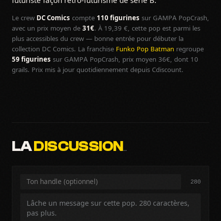
futuriste façon retro-futurisme de série B.
Le crew
DC Comics
compte
110 figurines
sur GAMPA PopCrash,
avec un prix moyen de
31€
. À 19,39 €, cette pop est parmi les
plus accessibles du crew — bonne entrée pour débuter la
collection DC Comics. La franchise
Funko Pop Batman
regroupe
59 figurines
sur GAMPA PopCrash, prix moyen 36€, dont 10
grails. Prix mis à jour quotidiennement depuis Cdiscount.
LA
DISCUSSION
…
280