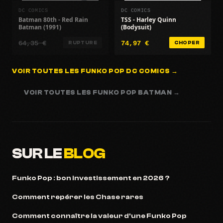
DC COMICS
DC COMICS
Batman 80th - Red Rain
TSS - Harley Quinn
Batman (1991)
(Bodysuit)
64,35 €
74,97 €
RUPTURE
CHOPER
VOIR TOUTES LES FUNKO POP DC COMICS →
VOIR TOUTES LES FUNKO POP BATMAN →
SUR LE
BLOG
Funko Pop : bon investissement en 2026 ?
Comment repérer les Chase rares
Comment connaître la valeur d'une Funko Pop