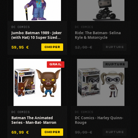
DC COMICS
DC COMICS
Jumbo: Batman 1989 - Joker
Ride: The Batman- Selina
(with Hat) 10 Super Sized
Kyle & Motorcycle
Pop! - US Exclusive
59,95 €
12,90 €
CHOPER
RUPTURE
GRAIL
RUPTURE
DC COMICS
DC COMICS
Batman The Animated
DC Comics - Harley Quinn-
Series - Man-Bat- Marron
Rouge
69,99 €
99,99 €
CHOPER
RUPTURE