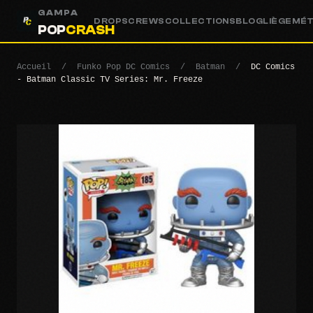
GAMPA
DROPS
CREWS
COLLECTIONS
BLOG
LIÈGE
MÉ
POP
CRASH
Accueil
/
Funko Pop DC Comics
/
Batman
/
DC Comics
- Batman Classic TV Series: Mr. Freeze