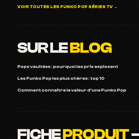
VOIR TOUTES LES FUNKO POP SÉRIES TV →
SUR LE
BLOG
Pops vaultées : pourquoi les prix explosent
Les Funko Pop les plus chères : top 10
Comment connaître la valeur d'une Funko Pop
FICHE
PRODUIT
—