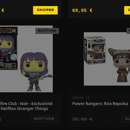
 €
69,95 €
CHOPER
RUPTURE
SÉRIES TV
fire Club - Noir - Exclusivité
Power Rangers: Rita Repulsa
- Netflixs Stranger Things
€
50,00 €
RUPTURE
R