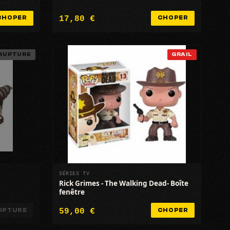
17,80 €
CHOPER
CHOPER
RUPTURE
GRAIL
SÉRIES TV
Rick Grimes - The Walking Dead- Boîte
fenêtre
59,00 €
UPTURE
CHOPER