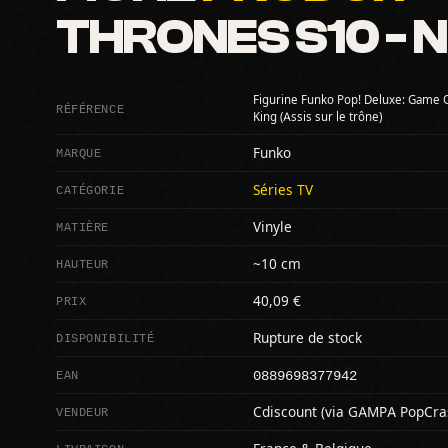
THRONES S10 - N
Figurine Funko Pop! Deluxe: Game O
RÉFÉRENCE
King (Assis sur le trône)
MARQUE
Funko
CATÉGORIE
Séries TV
MATIÈRE
Vinyle
HAUTEUR
~10 cm
PRIX
40,09 €
DISPONIBILITÉ
Rupture de stock
0889698377942
EAN
VENDEUR
Cdiscount (via GAMPA PopCra