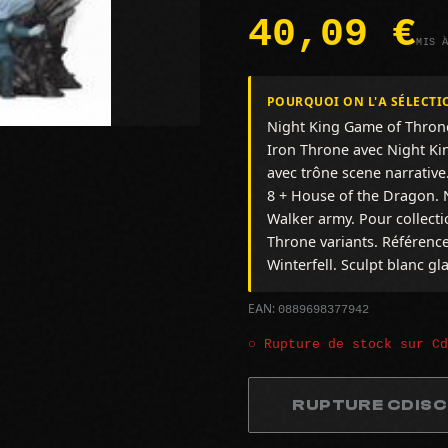
40,09 €
MIS 
POURQUOI ON L'A SÉLECTI
Night King Game of Throne
Iron Throne avec Night Ki
avec trône scene narrativ
8 + House of the Dragon. N
Walker army. Pour collecti
Throne variants. Référence 
Winterfell. Sculpt blanc gl
0889698377942
EAN:
○ Rupture de stock sur C
RUPTURE CDIS