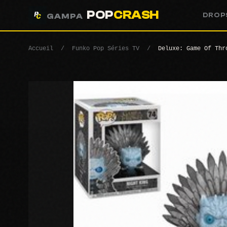
POP
CRASH
DROP
GAMPA
Accueil
/
Funko Pop Séries TV
/
Deluxe: Game Of Thr