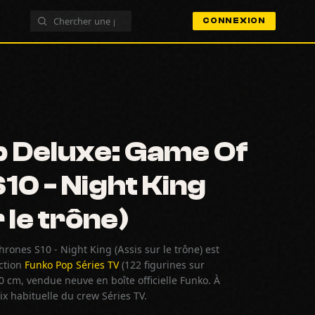
CONNEXION
 Deluxe: Game Of
10 - Night King
 le trône)
ones S10 - Night King (Assis sur le trône) est
ection
Funko Pop Séries TV
(122 figurines sur
cm, vendue neuve en boîte officielle Funko. À
x habituelle du crew Séries TV.