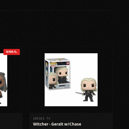
GRAIL
SÉRIES TV
Witcher - Geralt w/Chase