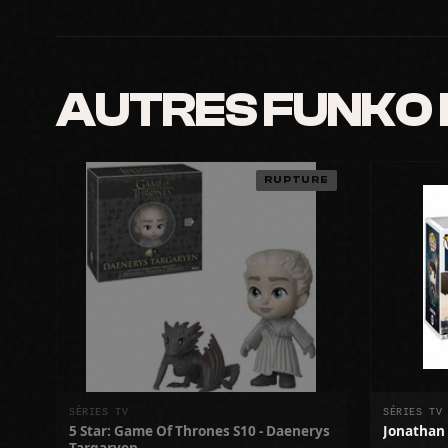
AUTRES FUNKO
RUPTURE
SÉRIES TV
SÉRIES TV
5 Star: Game Of Thrones S10 - Daenerys
Jonathan 
Targaryen