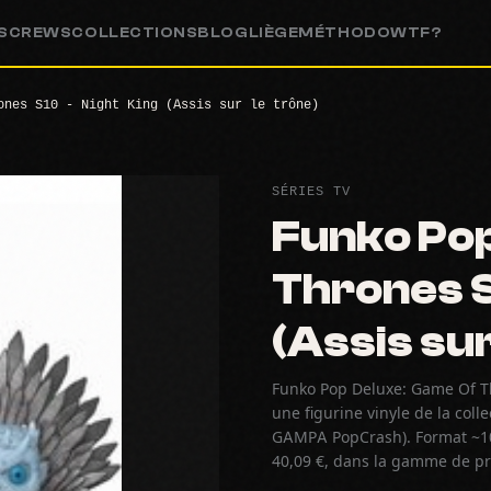
S
CREWS
COLLECTIONS
BLOG
LIÈGE
MÉTHODO
WTF?
ones S10 - Night King (Assis sur le trône)
SÉRIES TV
Funko Pop
Thrones S
(Assis sur
Funko Pop Deluxe: Game Of Thr
une figurine vinyle de la coll
GAMPA PopCrash). Format ~10 
40,09 €, dans la gamme de pri