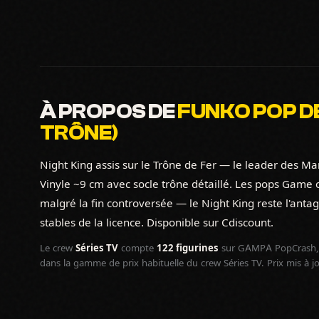
À PROPOS DE
FUNKO POP DE
TRÔNE)
Night King assis sur le Trône de Fer — le leader des Ma
Vinyle ~9 cm avec socle trône détaillé. Les pops Game 
malgré la fin controversée — le Night King reste l'antag
stables de la licence. Disponible sur Cdiscount.
Le crew
Séries TV
compte
122 figurines
sur GAMPA PopCrash, 
dans la gamme de prix habituelle du crew Séries TV. Prix mis à 