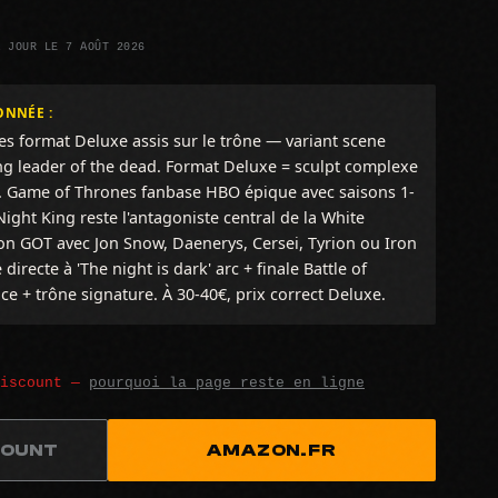
À JOUR LE 7 AOÛT 2026
ONNÉE :
s format Deluxe assis sur le trône — variant scene
ng leader of the dead. Format Deluxe = sculpt complexe
e. Game of Thrones fanbase HBO épique avec saisons 1-
ight King reste l'antagoniste central de la White
on GOT avec Jon Snow, Daenerys, Cersei, Tyrion ou Iron
directe à 'The night is dark' arc + finale Battle of
ace + trône signature. À 30-40€, prix correct Deluxe.
discount —
pourquoi la page reste en ligne
COUNT
AMAZON.FR