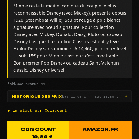
Minnie reste la moitié iconique du couple le plus
reconnaissable Disney (avec Mickey), présente depuis
1928 (Steamboat Willie). Sculpt rouge à pois blancs
signature avec nœud signature. Pour collection
Disney avec Mickey, Donald, Daisy, Pluto ou cadeau
Disney basique. La sub-line Classics est entry-level
Funko Disney sans gimmick. À 14,46€, prix entry-level
— sub-15€ pour Minnie classique c'est imbattable.
Bon premier Pop Disney ou cadeau Saint-Valentin
classic. Disney universel.
0889698596244
EAN:
bas 11,08 € · haut 19,89 €
HISTORIQUE DES PRIX
● En stock sur Cdiscount
CDISCOUNT
AMAZON.FR
— 19,89 €