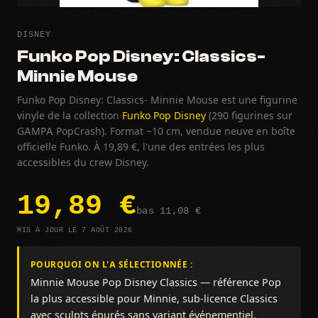
DISNEY
Funko Pop Disney: Classics-
Minnie Mouse
Funko Pop Disney: Classics- Minnie Mouse est une figurine
vinyle de la collection
Funko Pop Disney
(290 figurines sur
GAMPA PopCrash). Format ~10 cm, vendue neuve en boîte
officielle Funko. À 19,89 €, l'une des entrées les plus
accessibles du crew Disney.
19,89 €
bas 11,08 €
MIS À JOUR LE 7 AOÛT 2026
POURQUOI ON L'A SÉLECTIONNÉE :
Minnie Mouse Pop Disney Classics — référence Pop
la plus accessible pour Minnie, sub-licence Classics
avec sculpts épurés sans variant événementiel.