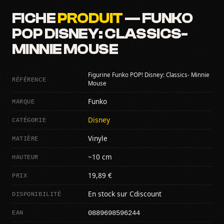
FICHE
PRODUIT
— FUNKO
POP DISNEY: CLASSICS-
MINNIE MOUSE
Figurine Funko POP! Disney: Classics- Minnie
RÉFÉRENCE
Mouse
MARQUE
Funko
CATÉGORIE
Disney
MATIÈRE
Vinyle
HAUTEUR
~10 cm
PRIX
19,89 €
DISPONIBILITÉ
En stock sur Cdiscount
0889698596244
EAN