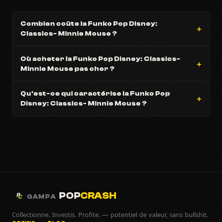
Combien coûte la Funko Pop Disney:
Classics- Minnie Mouse ?
Où acheter la Funko Pop Disney: Classics-
Minnie Mouse pas cher ?
Qu'est-ce qui caractérise la Funko Pop
Disney: Classics- Minnie Mouse ?
POP
CRASH
GAMPA
Collectionne. Investis. Profite. — potentiel de valeur, sans bullshit.