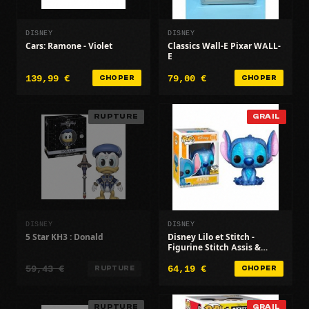
DISNEY
DISNEY
Cars: Ramone - Violet
Classics Wall-E Pixar WALL-
E
139,99 €
79,00 €
CHOPER
CHOPER
RUPTURE
GRAIL
DISNEY
DISNEY
5 Star KH3 : Donald
Disney Lilo et Stitch -
Figurine Stitch Assis &
pailleté Exclusive
59,43 €
64,19 €
RUPTURE
CHOPER
RUPTURE
GRAIL