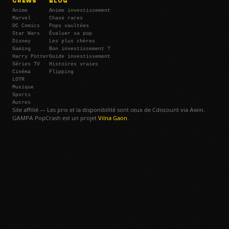
CREWS
BLOG
Anime
Anime investissement
Marvel
Chase rares
DC Comics
Pops vaultées
Star Wars
Évaluer sa pop
Disney
Les plus chères
Gaming
Bon investissement ?
Harry Potter
Guide investissement
Séries TV
Histoires vraies
Cinéma
Flipping
LOTR
Musique
Sports
Autres
Site affilié — Les prix et la disponibilité sont ceux de Cdiscount via Awin.
GAMPA PopCrash est un projet
Vilna Gaon
.