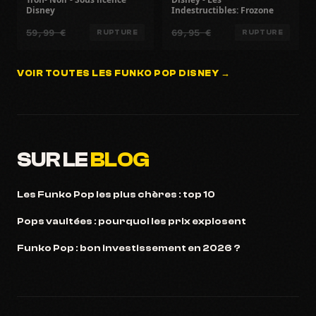
Disney
Indestructibles: Frozone
59,99 €
69,95 €
RUPTURE
RUPTURE
VOIR TOUTES LES FUNKO POP DISNEY →
SUR LE
BLOG
Les Funko Pop les plus chères : top 10
Pops vaultées : pourquoi les prix explosent
Funko Pop : bon investissement en 2026 ?