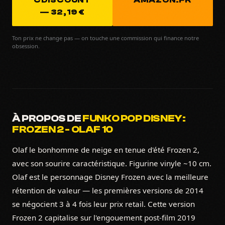
CDISCOUNT
AMAZON.FR
— 32,19 €
Ton prix ne change pas — on touche une commission qui finance notre
obsession.
À PROPOS DE
FUNKO POP DISNEY:
FROZEN 2 - OLAF 10
Olaf le bonhomme de neige en tenue d'été Frozen 2,
avec son sourire caractéristique. Figurine vinyle ~10 cm.
Olaf est le personnage Disney Frozen avec la meilleure
rétention de valeur — les premières versions de 2014
se négocient 3 à 4 fois leur prix retail. Cette version
Frozen 2 capitalise sur l'engouement post-film 2019