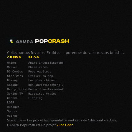
POP
CRASH
GAMPA
Collectionne. Investis. Profite. — potentiel de valeur, sans bullshit.
CREWS
BLOG
Anime
Anime investissement
Marvel
Chase rares
DC Comics
Pops vaultées
Star Wars
Évaluer sa pop
Disney
Les plus chères
Gaming
Bon investissement ?
Harry Potter
Guide investissement
Séries TV
Histoires vraies
Cinéma
Flipping
LOTR
Musique
Sports
Autres
Site affilié — Les prix et la disponibilité sont ceux de Cdiscount via Awin.
GAMPA PopCrash est un projet
Vilna Gaon
.