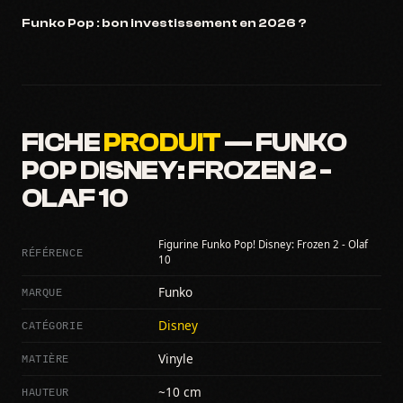
Funko Pop : bon investissement en 2026 ?
FICHE
PRODUIT
— FUNKO
POP DISNEY: FROZEN 2 -
OLAF 10
Figurine Funko Pop! Disney: Frozen 2 - Olaf
RÉFÉRENCE
10
MARQUE
Funko
CATÉGORIE
Disney
MATIÈRE
Vinyle
HAUTEUR
~10 cm