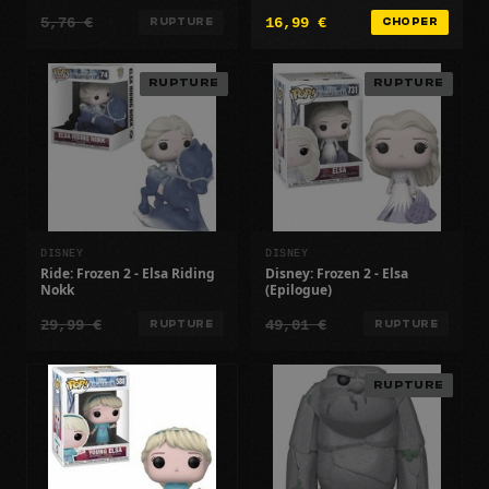
5,76 €
16,99 €
RUPTURE
CHOPER
RUPTURE
RUPTURE
DISNEY
DISNEY
Ride: Frozen 2 - Elsa Riding
Disney: Frozen 2 - Elsa
Nokk
(Epilogue)
29,99 €
49,01 €
RUPTURE
RUPTURE
RUPTURE