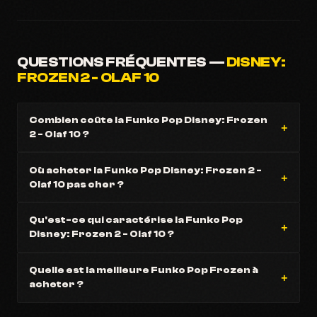
QUESTIONS FRÉQUENTES —
DISNEY:
FROZEN 2 - OLAF 10
Combien coûte la Funko Pop Disney: Frozen
2 - Olaf 10 ?
Où acheter la Funko Pop Disney: Frozen 2 -
Olaf 10 pas cher ?
Qu'est-ce qui caractérise la Funko Pop
Disney: Frozen 2 - Olaf 10 ?
Quelle est la meilleure Funko Pop Frozen à
acheter ?