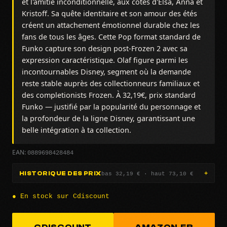
et l'amitié inconditionnelle, aux côtés d'Elsa, Anna et
Kristoff. Sa quête identitaire et son amour des étés
créent un attachement émotionnel durable chez les
fans de tous les âges. Cette Pop format standard de
Funko capture son design post-Frozen 2 avec sa
expression caractéristique. Olaf figure parmi les
incontournables Disney, segment où la demande
reste stable auprès des collectionneurs familiaux et
des completionists Frozen. À 32,19€, prix standard
Funko — justifié par la popularité du personnage et
la profondeur de la ligne Disney, garantissant une
belle intégration à ta collection.
0889698428484
EAN:
bas 32,19 € · haut 73,10 €
HISTORIQUE DES PRIX
● En stock sur Cdiscount