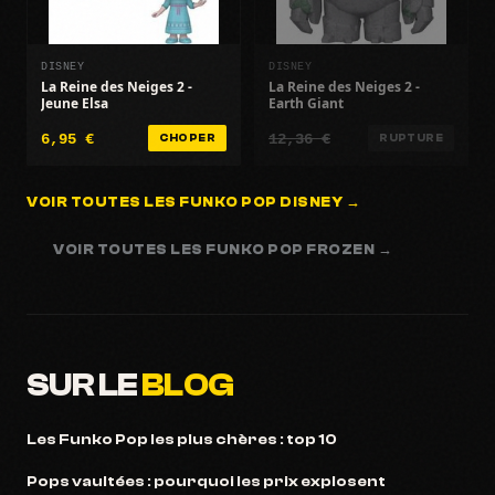
DISNEY
DISNEY
La Reine des Neiges 2 -
La Reine des Neiges 2 -
Jeune Elsa
Earth Giant
6,95 €
12,36 €
CHOPER
RUPTURE
VOIR TOUTES LES FUNKO POP DISNEY →
VOIR TOUTES LES FUNKO POP FROZEN →
SUR LE
BLOG
Les Funko Pop les plus chères : top 10
Pops vaultées : pourquoi les prix explosent