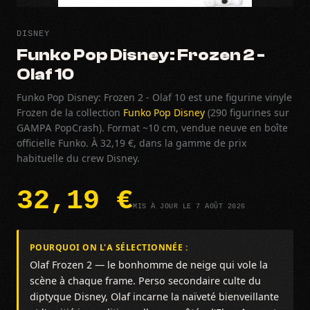
DISNEY
Funko Pop Disney: Frozen 2 -
Olaf 10
Funko Pop Disney: Frozen 2 - Olaf 10 est une figurine vinyle
Frozen de la collection
Funko Pop Disney
(290 figurines sur
GAMPA PopCrash). Format ~10 cm, vendue neuve en boîte
officielle Funko. À 32,19 €, dans la gamme de prix
habituelle du crew Disney.
32,19 €
MIS À JOUR LE 7 AOÛT 2026
POURQUOI ON L'A SÉLECTIONNÉE :
Olaf Frozen 2 — le bonhomme de neige qui vole la
scène à chaque frame. Perso secondaire culte du
diptyque Disney, Olaf incarne la naïveté bienveillante