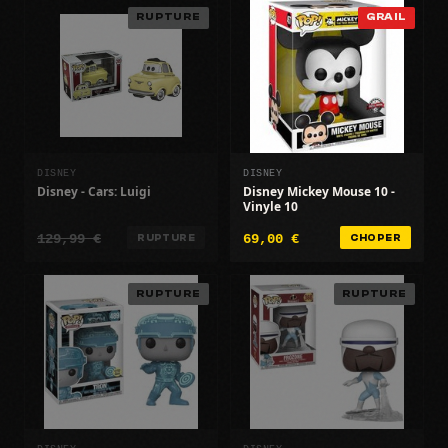
RUPTURE
GRAIL
DISNEY
DISNEY
Disney - Cars: Luigi
Disney Mickey Mouse 10 -
Vinyle 10
129,99 €
69,00 €
RUPTURE
CHOPER
RUPTURE
RUPTURE
DISNEY
DISNEY