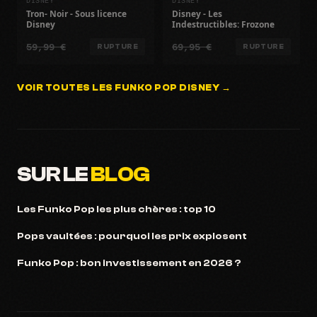
Tron- Noir - Sous licence
Disney - Les
Disney
Indestructibles: Frozone
59,99 €
69,95 €
RUPTURE
RUPTURE
VOIR TOUTES LES FUNKO POP DISNEY →
SUR LE
BLOG
Les Funko Pop les plus chères : top 10
Pops vaultées : pourquoi les prix explosent
Funko Pop : bon investissement en 2026 ?