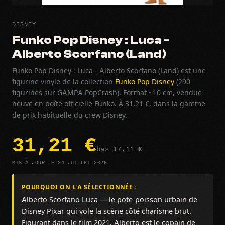
DISNEY
Funko Pop Disney : Luca -
Alberto Scorfano (Land)
Funko Pop Disney : Luca - Alberto Scorfano (Land) est une
figurine vinyle de la collection
Funko Pop Disney
(290
figurines sur GAMPA PopCrash). Format ~10 cm, vendue
neuve en boîte officielle Funko. À 31,21 €, dans la gamme
de prix habituelle du crew Disney.
31,21 €
bas 17,11 €
MIS À JOUR LE 24 JUILLET 2026
POURQUOI ON L'A SÉLECTIONNÉE :
Alberto Scorfano Luca — le pote-poisson urbain de
Disney Pixar qui vole la scène côté charisme brut.
Figurant dans le film 2021, Alberto est le copain de