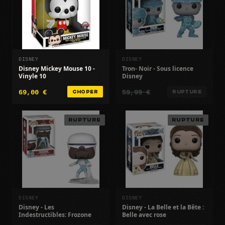
DISNEY
DISNEY
Disney Mickey Mouse 10 -
Tron- Noir - Sous licence
Vinyle 10
Disney
69,00 €
59,99 €
CHOPER
RUPTURE
RUPTURE
RUPTURE
DISNEY
DISNEY
Disney - Les
Disney - La Belle et la Bête :
Indestructibles: Frozone
Belle avec rose