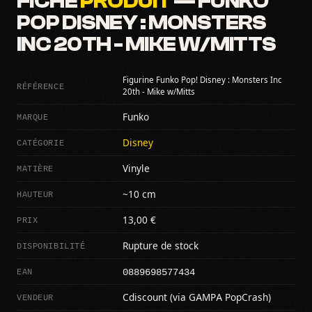
FICHE
PRODUIT
— FUNKO
POP DISNEY : MONSTERS
INC 20TH - MIKE W/MITTS
Figurine Funko Pop! Disney : Monsters Inc
RÉFÉRENCE
20th - Mike w/Mitts
MARQUE
Funko
CATÉGORIE
Disney
MATIÈRE
Vinyle
HAUTEUR
~10 cm
PRIX
13,00 €
DISPONIBILITÉ
Rupture de stock
0889698577434
EAN
VENDEUR
Cdiscount (via GAMPA PopCrash)