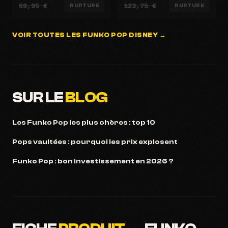
69,95 €
123,75 €
RUPTURE
RUPTURE
VOIR TOUTES LES FUNKO POP DISNEY →
SUR LE
BLOG
Les Funko Pop les plus chères : top 10
Pops vaultées : pourquoi les prix explosent
Funko Pop : bon investissement en 2026 ?