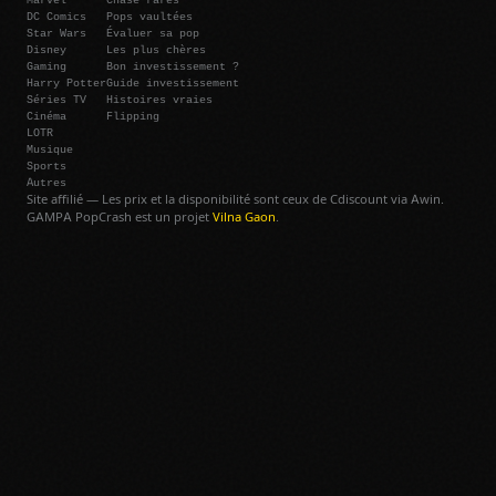
DC Comics
Pops vaultées
Star Wars
Évaluer sa pop
Disney
Les plus chères
Gaming
Bon investissement ?
Harry Potter
Guide investissement
Séries TV
Histoires vraies
Cinéma
Flipping
LOTR
Musique
Sports
Autres
Site affilié — Les prix et la disponibilité sont ceux de Cdiscount via Awin.
GAMPA PopCrash est un projet
Vilna Gaon
.