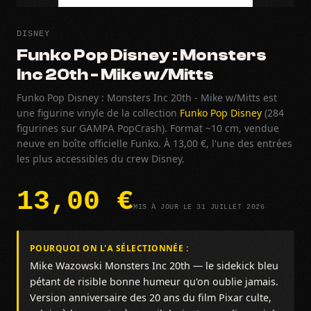
DISNEY
Funko Pop Disney : Monsters
Inc 20th - Mike w/Mitts
Funko Pop Disney : Monsters Inc 20th - Mike w/Mitts est
une figurine vinyle de la collection
Funko Pop Disney
(284
figurines sur GAMPA PopCrash). Format ~10 cm, vendue
neuve en boîte officielle Funko. À 13,00 €, l'une des entrées
les plus accessibles du crew Disney.
13,00 €
MIS À JOUR LE 31 JUILLET 2026
POURQUOI ON L'A SÉLECTIONNÉE :
Mike Wazowski Monsters Inc 20th — le sidekick bleu
pétant de risible bonne humeur qu'on oublie jamais.
Version anniversaire des 20 ans du film Pixar culte,