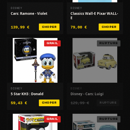
DISNEY
DISNEY
Cars: Ramone - Violet
Classics Wall-E Pixar WALL-
E
139,99 €
79,00 €
CHOPER
CHOPER
GRAIL
RUPTURE
DISNEY
DISNEY
5 Star KH3 : Donald
Disney - Cars: Luigi
59,43 €
129,99 €
CHOPER
RUPTURE
GRAIL
RUPTURE