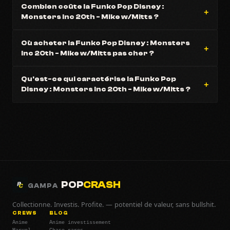
Combien coûte la Funko Pop Disney :
Monsters Inc 20th - Mike w/Mitts ?
Où acheter la Funko Pop Disney : Monsters
Inc 20th - Mike w/Mitts pas cher ?
Qu'est-ce qui caractérise la Funko Pop
Disney : Monsters Inc 20th - Mike w/Mitts ?
POP
CRASH
GAMPA
Collectionne. Investis. Profite. — potentiel de valeur, sans bullshit.
CREWS
BLOG
Anime
Anime investissement
Marvel
Chase rares