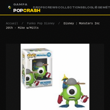
GAMPA
DROPS
CREWS
COLLECTIONS
BLOG
LIÈGE
MÉ
POP
CRASH
Accueil
/
Funko Pop Disney
/
Disney : Monsters Inc
20th - Mike w/Mitts