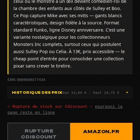
celui où le monstre à un œil devient comedien-roi de
la chambre des enfants aux côtés de Sulley et Boo.
Ce Pop capture Mike avec ses mitts — gants blancs
caractéristiques, design fidèle à la source. Format
standard Funko, ligne Disney anniversaire. C'est une
variante nostalgique pour les collectionneurs
Monsters Inc complets, surtout ceux qui postulent
aussi Sulley Pop ou Celia. À 13€, prix accessible — le
cheap point d'entrée pour consolider une collection
pixar sans crever le tirelire.
0889698577434
EAN:
bas 13,00 € · haut 18,75 €
HISTORIQUE DES PRIX
○ Rupture de stock sur Cdiscount —
pourquoi la
page reste en ligne
RUPTURE
AMAZON.FR
CDISCOUNT