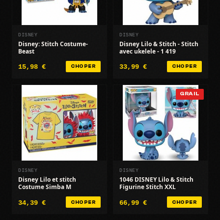
DISNEY
DISNEY
Disney: Stitch Costume-
Disney Lilo & Stitch - Stitch
Beast
avec ukelele - 1 419
15,98 €
33,99 €
CHOPER
CHOPER
GRAIL
DISNEY
DISNEY
Disney Lilo et stitch
1046 DISNEY Lilo & Stitch
Costume Simba M
Figurine Stitch XXL
34,39 €
66,99 €
CHOPER
CHOPER