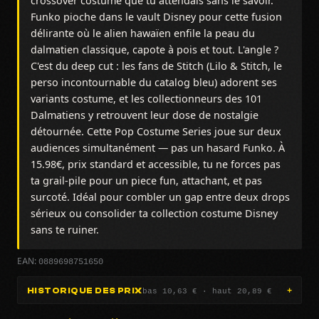
crossover costume que tu attendais sans le savoir.
Funko pioche dans le vault Disney pour cette fusion
délirante où le alien hawaïen enfile la peau du
dalmatien classique, capote à pois et tout. L'angle ?
C'est du deep cut : les fans de Stitch (Lilo & Stitch, le
perso incontournable du catalog bleu) adorent ses
variants costume, et les collectionneurs des 101
Dalmatiens y retrouvent leur dose de nostalgie
détournée. Cette Pop Costume Series joue sur deux
audiences simultanément — pas un hasard Funko. À
15.98€, prix standard et accessible, tu ne forces pas
ta grail-pile pour un piece fun, attachant, et pas
surcoté. Idéal pour combler un gap entre deux drops
sérieux ou consolider ta collection costume Disney
sans te ruiner.
0889698751650
EAN:
bas 10,63 € · haut 20,89 €
HISTORIQUE DES PRIX