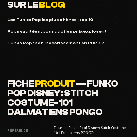
SUR LE
BLOG
Les Funko Pop les plus chères : top 10
Pops vaultées : pourquoi les prix explosent
Funko Pop : bon investissement en 2026 ?
FICHE
PRODUIT
— FUNKO
POP DISNEY: STITCH
COSTUME- 101
DALMATIENS PONGO
Figurine Funko Pop! Disney: Stitch Costume-
RÉFÉRENCE
101 Dalmatiens PONGO