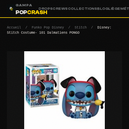
GAMPA
DROPS
CREWS
COLLECTIONS
BLOG
LIÈGE
MÉ
POP
CRASH
Accueil
/
Funko Pop Disney
/
Stitch
/
Disney:
Stitch Costume- 101 Dalmatiens PONGO