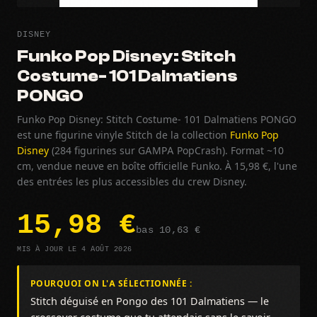
DISNEY
Funko Pop Disney: Stitch
Costume- 101 Dalmatiens
PONGO
Funko Pop Disney: Stitch Costume- 101 Dalmatiens PONGO
est une figurine vinyle Stitch de la collection
Funko Pop
Disney
(284 figurines sur GAMPA PopCrash). Format ~10
cm, vendue neuve en boîte officielle Funko. À 15,98 €, l'une
des entrées les plus accessibles du crew Disney.
15,98 €
bas 10,63 €
MIS À JOUR LE 4 AOÛT 2026
POURQUOI ON L'A SÉLECTIONNÉE :
Stitch déguisé en Pongo des 101 Dalmatiens — le