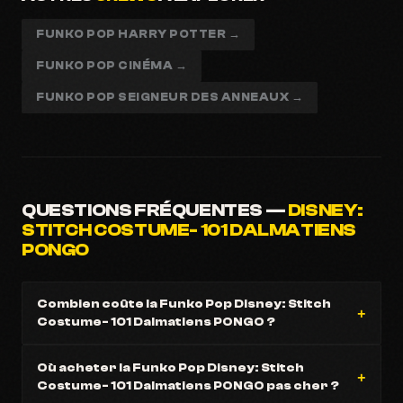
FUNKO POP HARRY POTTER →
FUNKO POP CINÉMA →
FUNKO POP SEIGNEUR DES ANNEAUX →
QUESTIONS FRÉQUENTES —
DISNEY:
STITCH COSTUME- 101 DALMATIENS
PONGO
Combien coûte la Funko Pop Disney: Stitch
Costume- 101 Dalmatiens PONGO ?
Où acheter la Funko Pop Disney: Stitch
Costume- 101 Dalmatiens PONGO pas cher ?