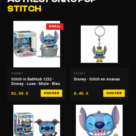
STITCH
GRAIL
DISNEY
DISNEY
Stitch in Bathtub 1252 -
Disney - Stitch en Ananas
Disney - Luxe - Mixte - Bleu
51,59 €
8,45 €
CHOPER
CHOPER