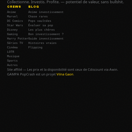
Collectionne. Investis. Profite. — potentiel de valeur, sans bullshit.
CREWS
BLOG
Anime
Anime investissement
Marvel
Chase rares
DC Comics
Pops vaultées
Star Wars
Évaluer sa pop
Disney
Les plus chères
Gaming
Bon investissement ?
Harry Potter
Guide investissement
Séries TV
Histoires vraies
Cinéma
Flipping
LOTR
Musique
Sports
Autres
Site affilié — Les prix et la disponibilité sont ceux de Cdiscount via Awin.
GAMPA PopCrash est un projet
Vilna Gaon
.