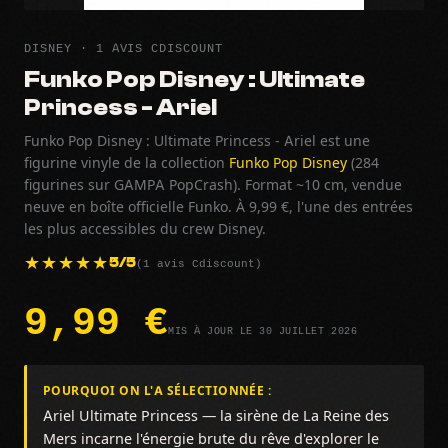
DISNEY · 1 AVIS CDISCOUNT
Funko Pop Disney : Ultimate
Princess - Ariel
Funko Pop Disney : Ultimate Princess - Ariel est une
figurine vinyle de la collection
Funko Pop Disney
(284
figurines sur GAMPA PopCrash). Format ~10 cm, vendue
neuve en boîte officielle Funko. À 9,99 €, l'une des entrées
les plus accessibles du crew Disney.
(1 avis Cdiscount)
5/5
9,99 €
MIS À JOUR LE 30 JUILLET 2026
POURQUOI ON L'A SÉLECTIONNÉE :
Ariel Ultimate Princess — la sirène de La Reine des
Mers incarne l'énergie brute du rêve d'explorer le