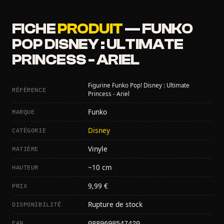
FICHE
PRODUIT
— FUNKO
POP DISNEY : ULTIMATE
PRINCESS - ARIEL
Figurine Funko Pop! Disney : Ultimate
RÉFÉRENCE
Princess - Ariel
MARQUE
Funko
CATÉGORIE
Disney
MATIÈRE
Vinyle
HAUTEUR
~10 cm
PRIX
9,99 €
DISPONIBILITÉ
Rupture de stock
0889698547420
EAN