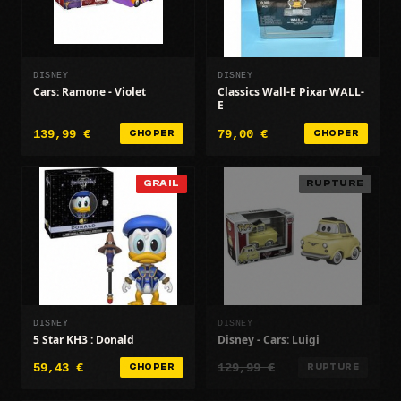
DISNEY
DISNEY
Cars: Ramone - Violet
Classics Wall-E Pixar WALL-
E
139,99 €
79,00 €
CHOPER
CHOPER
GRAIL
RUPTURE
DISNEY
DISNEY
5 Star KH3 : Donald
Disney - Cars: Luigi
59,43 €
129,99 €
CHOPER
RUPTURE