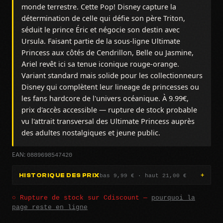
monde terrestre. Cette Pop! Disney capture la
détermination de celle qui défie son père Triton,
séduit le prince Éric et négocie son destin avec
Ursula. Faisant partie de la sous-ligne Ultimate
Princess aux côtés de Cendrillon, Belle ou Jasmine,
Ariel revêt ici sa tenue iconique rouge-orange.
Variant standard mais solide pour les collectionneurs
Disney qui complètent leur lineage de princesses ou
les fans hardcore de l'univers océanique. À 9.99€,
prix d'accès accessible — rupture de stock probable
vu l'attrait transversal des Ultimate Princess auprès
des adultes nostalgiques et jeune public.
0889698547420
EAN:
bas 9,99 € · haut 21,00 €
HISTORIQUE DES PRIX
○ Rupture de stock sur Cdiscount —
pourquoi la
page reste en ligne