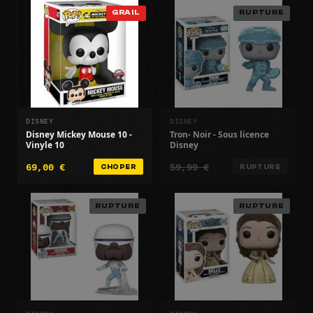
GRAIL
RUPTURE
DISNEY
DISNEY
Disney Mickey Mouse 10 -
Tron- Noir - Sous licence
Vinyle 10
Disney
69,00 €
59,99 €
CHOPER
RUPTURE
RUPTURE
RUPTURE