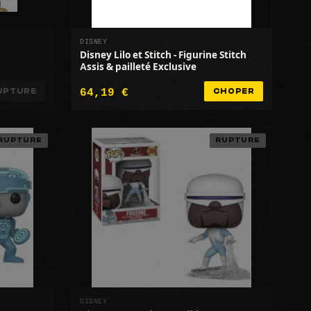
DISNEY
Disney Lilo et Stitch - Figurine Stitch
Assis & pailleté Exclusive
64,19 €
UPTURE
CHOPER
RUPTURE
RUPTURE
DISNEY