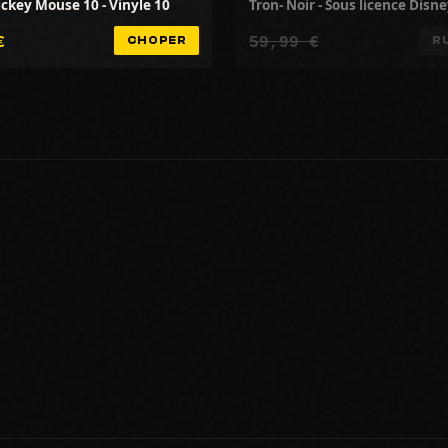
ckey Mouse 10 - Vinyle 10
Tron- Noir - Sous licence Disn
€
59,99 €
CHOPER
R