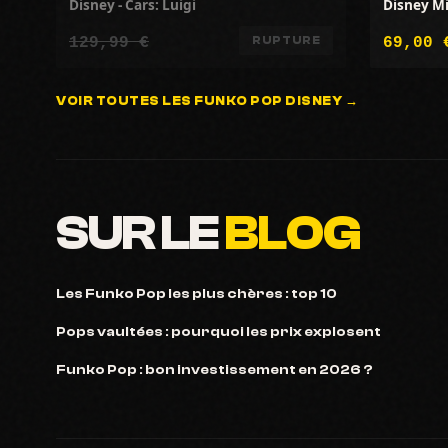
Disney - Cars: Luigi
Disney Mi
129,99 €
69,00 
RUPTURE
VOIR TOUTES LES FUNKO POP DISNEY →
SUR LE
BLOG
Les Funko Pop les plus chères : top 10
Pops vaultées : pourquoi les prix explosent
Funko Pop : bon investissement en 2026 ?