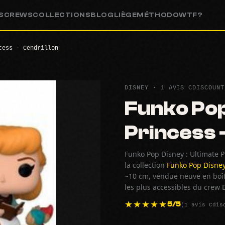
S
CREWS
COLLECTIONS
BLOG
LIÈGE
MÉTHODO
WTF?
cess - Cendrillon
DISNEY · 1 AVIS CDISCOUNT
Funko Pop
Princess 
Funko Pop Disney : Ultimate Pr
la collection
Funko Pop Disne
~10 cm, vendue neuve en boîte
les plus accessibles du crew 
(1 avis Cdis
5/5