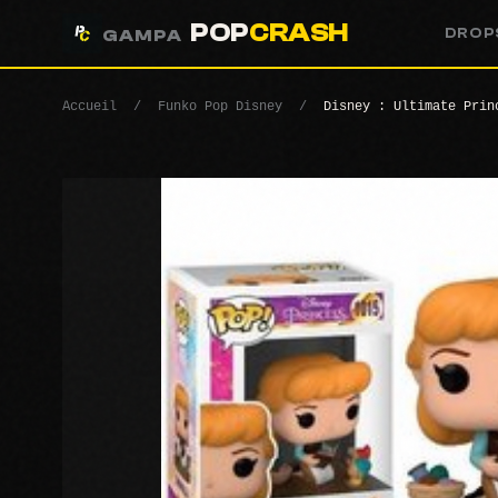
POP
CRASH
DROP
GAMPA
Accueil
/
Funko Pop Disney
/
Disney : Ultimate Prin