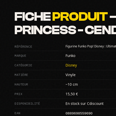
FICHE
PRODUIT
—
PRINCESS - CEN
RÉFÉRENCE
Figurine Funko Pop! Disney : Ultimat
MARQUE
Funko
CATÉGORIE
Disney
MATIÈRE
Vinyle
HAUTEUR
~10 cm
PRIX
15,50 €
DISPONIBILITÉ
En stock sur Cdiscount
0889698559690
EAN