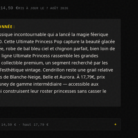
 14,59 €
MIS À JOUR LE 7 AOÛT 2026
ONNÉE :
ssique incontournable qui a lancé la magie féerique
 Cette Ultimate Princess Pop capture la beauté glacée
ée, robe de bal bleu ciel et chignon parfait, bien loin de
a ligne Ultimate Princess rassemble les grandes
 collectible premium, un segment recherché par les
esthétique vintage. Cendrillon reste une grail relative
s de Blanche-Neige, Belle et Aurora. À 17,79€, prix
sney de gamme intermédiaire — accessible aux
i construisent leur roster princesses sans casser le
 14,59 € · haut 17,79 €