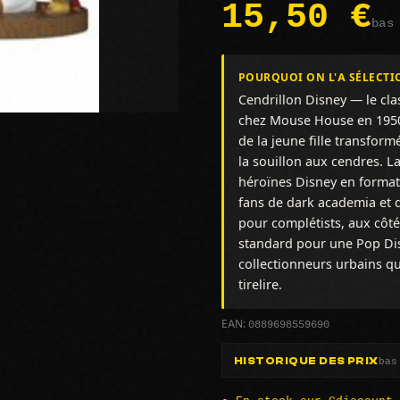
15,50 €
bas
POURQUOI ON L'A SÉLECTI
Cendrillon Disney — le cla
chez Mouse House en 1950.
de la jeune fille transform
la souillon aux cendres. L
héroïnes Disney en format
fans de dark academia et d'
pour complétists, aux côté
standard pour une Pop Di
collectionneurs urbains qu
tirelire.
0889698559690
EAN:
bas
HISTORIQUE DES PRIX