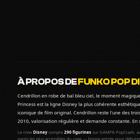
À PROPOS DE
FUNKO POP DI
Cendrillon en robe de bal bleu ciel, le moment magique
Princess est la ligne Disney la plus cohérente esthéti
iconique de film original. Cendrillon reste l'une des tr
2010, valorisation régulière et demande constante. En s
Le crew
Disney
compte
290 figurines
sur GAMPA PopCrash, av
parmi les plus accessibles du crew — bonne entrée pour débuter 