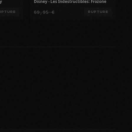
ey
Disney - Les Indestructibles: Frozone
69,95 €
UPTURE
RUPTURE