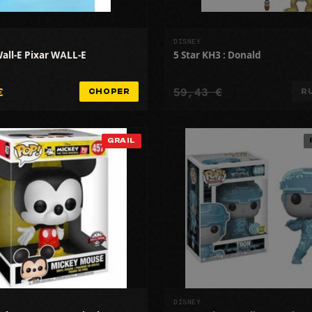
DISNEY
Wall-E Pixar WALL-E
5 Star KH3 : Donald
€
59,43 €
CHOPER
R
GRAIL
DISNEY