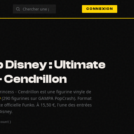
CONNEXION
 Disney : Ultimate
- Cendrillon
incess - Cendrillon est une figurine vinyle de
y
(290 figurines sur GAMPA PopCrash). Format
 officielle Funko. À 15,50 €, l'une des entrées
Disney.
count)