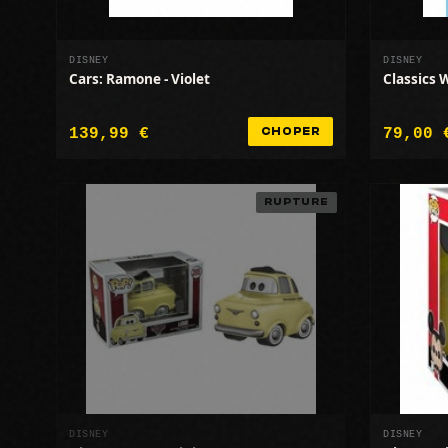
DISNEY
DISNEY
Cars: Ramone - Violet
Classics 
139,99 €
79,00 
CHOPER
RUPTURE
DISNEY
DISNEY