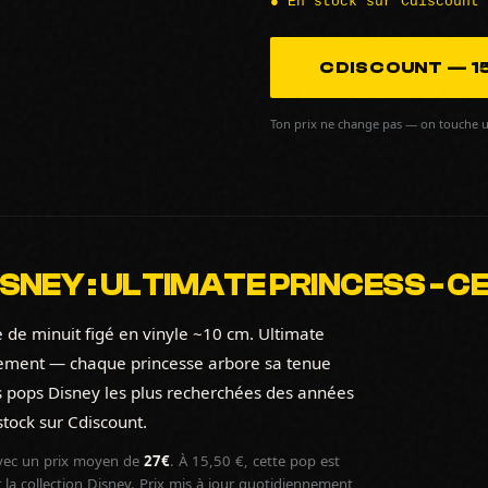
● En stock sur Cdiscount
CDISCOUNT — 15
Ton prix ne change pas — on touche u
SNEY : ULTIMATE PRINCESS - 
 de minuit figé en vinyle ~10 cm. Ultimate
quement — chaque princesse arbore sa tenue
ois pops Disney les plus recherchées des années
tock sur Cdiscount.
ec un prix moyen de
27€
. À 15,50 €, cette pop est
la collection Disney. Prix mis à jour quotidiennement