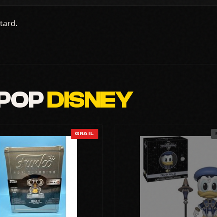
tard.
 POP
DISNEY
GRAIL