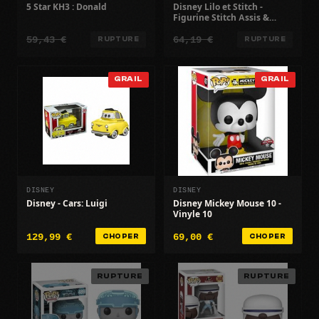
5 Star KH3 : Donald
Disney Lilo et Stitch -
Figurine Stitch Assis &
pailleté Exclusive
59,43 €
64,19 €
RUPTURE
RUPTURE
GRAIL
GRAIL
DISNEY
DISNEY
Disney - Cars: Luigi
Disney Mickey Mouse 10 -
Vinyle 10
129,99 €
69,00 €
CHOPER
CHOPER
RUPTURE
RUPTURE