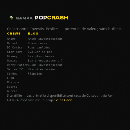
POP
CRASH
GAMPA
Collectionne. Investis. Profite. — potentiel de valeur, sans bullshit.
CREWS
BLOG
Anime
Anime investissement
Marvel
Chase rares
DC Comics
Pops vaultées
Star Wars
Évaluer sa pop
Disney
Les plus chères
Gaming
Bon investissement ?
Harry Potter
Guide investissement
Séries TV
Histoires vraies
Cinéma
Flipping
LOTR
Musique
Sports
Autres
Site affilié — Les prix et la disponibilité sont ceux de Cdiscount via Awin.
GAMPA PopCrash est un projet
Vilna Gaon
.