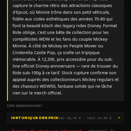
capture le charme rétro des attractions classiques
d'Epcot, où Minnie trône dans son petit véhicule,
fidèle aux codes esthétiques des années 70-80 qui
font la beauté kitsch des legacy rides Disney. Format
Ride oblige, c'est une bête de collection pour les
complétistes WDW et les fans du couple Mickey-
Minnie. À côté de Mickey en People Mover ou
Cinderella Castle Pop, ça scelle un triptyque
mémorable. À 12,35€, prix accessible pour du sub-
line officiel Disney anniversaire — rare de trouver du
Ride sub-100g à ce tarif. Stock rupture confirme son
appeal auprès des collectionneurs Mickey regulars et
des chaseurs WDW50, fanbase solide qui ne lâche
rien sur le merch officiel.
0889698595087
EAN:
bas 10,46 € · haut 14,06 €
HISTORIQUE DES PRIX
○ Rupture de stock sur Cdiscount —
pourquoi la