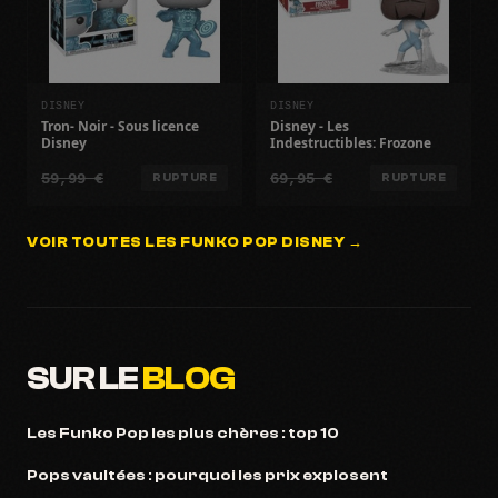
DISNEY
DISNEY
Tron- Noir - Sous licence
Disney - Les
Disney
Indestructibles: Frozone
59,99 €
69,95 €
RUPTURE
RUPTURE
VOIR TOUTES LES FUNKO POP DISNEY →
SUR LE
BLOG
Les Funko Pop les plus chères : top 10
Pops vaultées : pourquoi les prix explosent