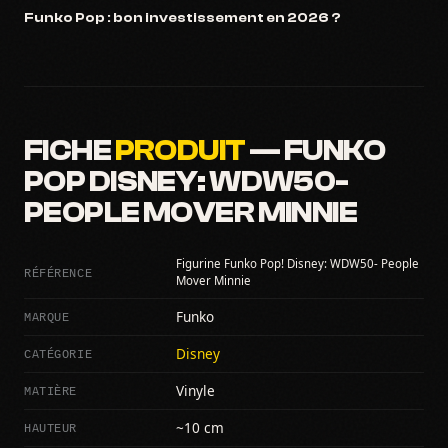
Funko Pop : bon investissement en 2026 ?
FICHE
PRODUIT
— FUNKO
POP DISNEY: WDW50-
PEOPLE MOVER MINNIE
Figurine Funko Pop! Disney: WDW50- People
RÉFÉRENCE
Mover Minnie
MARQUE
Funko
CATÉGORIE
Disney
MATIÈRE
Vinyle
HAUTEUR
~10 cm