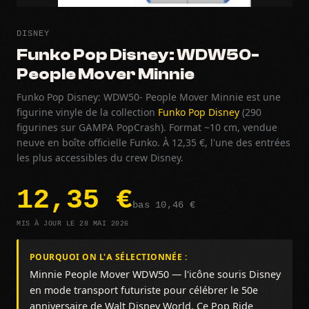
DISNEY
Funko Pop Disney: WDW50-
People Mover Minnie
Funko Pop Disney: WDW50- People Mover Minnie est une
figurine vinyle de la collection
Funko Pop Disney
(290
figurines sur GAMPA PopCrash). Format ~10 cm, vendue
neuve en boîte officielle Funko. À 12,35 €, l'une des entrées
les plus accessibles du crew Disney.
12,35 €
bas 10,46 €
MIS À JOUR LE 28 MAI 2026
POURQUOI ON L'A SÉLECTIONNÉE :
Minnie People Mover WDW50 — l'icône souris Disney
en mode transport futuriste pour célébrer le 50e
anniversaire de Walt Disney World. Ce Pop Ride