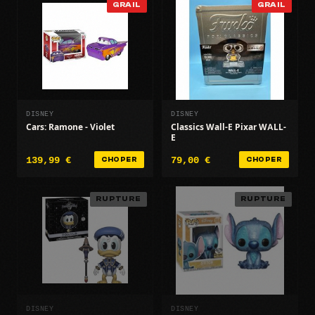
GRAIL
GRAIL
DISNEY
DISNEY
Cars: Ramone - Violet
Classics Wall-E Pixar WALL-
E
139,99 €
79,00 €
CHOPER
CHOPER
RUPTURE
RUPTURE
DISNEY
DISNEY