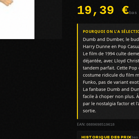
19,39 €
bas
POURQUOI ON L'A SÉLECTI
Dumb and Dumber, le buddy
Harry Dunne en Pop Casual,
Le film de 1994 culte dem
déjantée, avec Lloyd Chris
tandem parfait. Cette Pop
costume ridicule du film 
Funko, pas de variant exoti
La fanbase Dumb and Dumb
facile à choper non plus. 
par le nostalgia factor et 
sortie.
0889698519618
EAN:
bas
HISTORIQUE DES PRIX