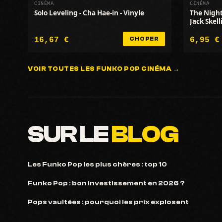
CINÉMA
CINÉMA
Solo Leveling - Cha Hae-in - Vinyle
The Night
Jack Skel
16,67 €
6,95 €
CHOPER
VOIR TOUTES LES FUNKO POP CINÉMA →
SUR LE
BLOG
Les Funko Pop les plus chères : top 10
Funko Pop : bon investissement en 2026 ?
Pops vaultées : pourquoi les prix explosent