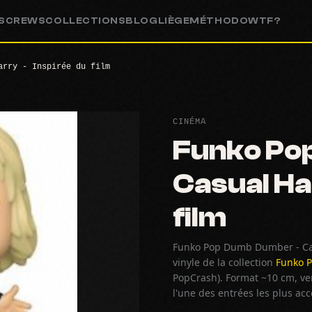
S
CREWS
COLLECTIONS
BLOG
LIÈGE
MÉTHODO
WTF?
arry - Inspirée du film
CINÉMA
Funko Po
Casual Ha
film
Funko Pop Dumb Dumber - Casu
vinyle de la collection
Funko 
PopCrash). Format ~10 cm, ven
l'une des entrées les plus ac