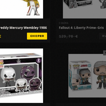
CINÉMA
Freddy Mercury Wembley 1986
Fallout 4: Liberty Prime- Gris
€
129,78 €
CHOPER
R