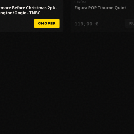
CINÉMA
mare Before Christmas 2pk -
Figura POP Tiburon Quint
lington/Oogie - TNBC
119,00 €
CHOPER
R