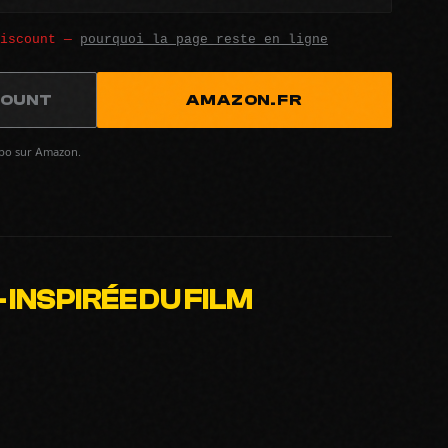
discount —
pourquoi la page reste en ligne
COUNT
AMAZON.FR
spo sur Amazon.
INSPIRÉE DU FILM