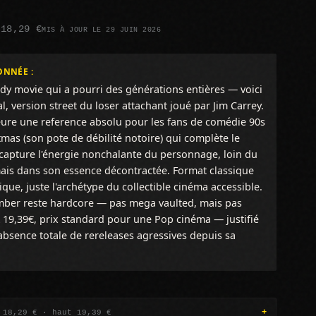
 18,29 €
MIS À JOUR LE 29 JUIN 2026
ONNÉE :
 movie qui a pourri des générations entières — voici
 version street du loser attachant joué par Jim Carrey.
eure une reference absolu pour les fans de comédie 90s
tmas (son pote de débilité notoire) qui complète le
 capture l'énergie nonchalante du personnage, loin du
mais dans son essence décontractée. Format classique
que, juste l'archétype du collectible cinéma accessible.
er reste hardcore — pas mega vaulted, mais pas
À 19,39€, prix standard pour une Pop cinéma — justifié
l'absence totale de rereleases agressives depuis sa
 18,29 € · haut 19,39 €