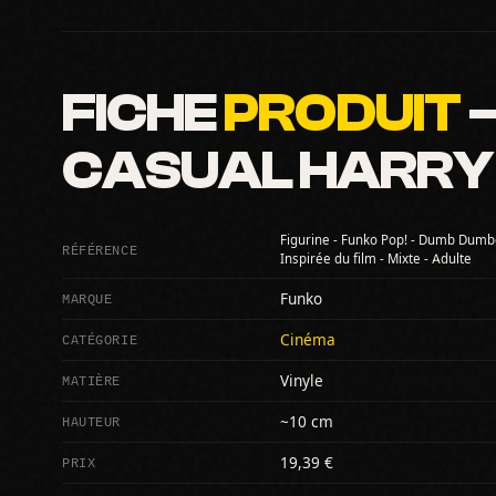
FICHE
PRODUIT
—
CASUAL HARRY -
Figurine - Funko Pop! - Dumb Dumbe
RÉFÉRENCE
Inspirée du film - Mixte - Adulte
MARQUE
Funko
CATÉGORIE
Cinéma
MATIÈRE
Vinyle
HAUTEUR
~10 cm
PRIX
19,39 €