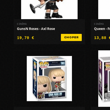
CINÉMA
CINÉMA
GunsN Roses - Axl Rose
Queen - 
19,70 €
13,88 
CHOPER