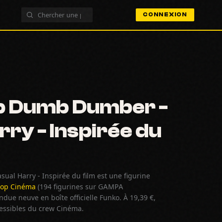
CONNEXION
p Dumb Dumber -
rry - Inspirée du
al Harry - Inspirée du film est une figurine
Pop Cinéma
(194 figurines sur GAMPA
due neuve en boîte officielle Funko. À 19,39 €,
cessibles du crew Cinéma.