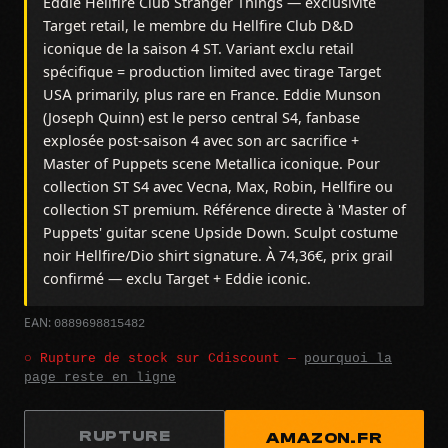
Eddie Hellfire Club Stranger Things — exclusivité
Target retail, le membre du Hellfire Club D&D
iconique de la saison 4 ST. Variant exclu retail
spécifique = production limited avec tirage Target
USA primarily, plus rare en France. Eddie Munson
(Joseph Quinn) est le perso central S4, fanbase
explosée post-saison 4 avec son arc sacrifice +
Master of Puppets scene Metallica iconique. Pour
collection ST S4 avec Vecna, Max, Robin, Hellfire ou
collection ST premium. Référence directe à 'Master of
Puppets' guitar scene Upside Down. Sculpt costume
noir Hellfire/Dio shirt signature. À 74,36€, prix grail
confirmé — exclu Target + Eddie iconic.
0889698815482
EAN:
○ Rupture de stock sur Cdiscount —
pourquoi la
page reste en ligne
RUPTURE
AMAZON.FR