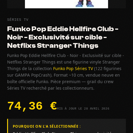
SÉRIES TV
Funko Pop Eddie Hellfire Club -
Noir - Exclusivité sur cible -
Netflixs Stranger Things
Funko Pop Eddie Hellfire Club - Noir - Exclusivité sur cible -
Netflixs Stranger Things est une figurine vinyle Stranger
Things de la collection
Funko Pop Séries TV
(122 figurines
sur GAMPA PopCrash). Format ~10 cm, vendue neuve en
boîte officielle Funko. Pièce premium — grail du crew
Séries TV recherché par les collectionneurs.
74,36 €
MIS À JOUR LE 28 AVRIL 2026
POURQUOI ON L'A SÉLECTIONNÉE :