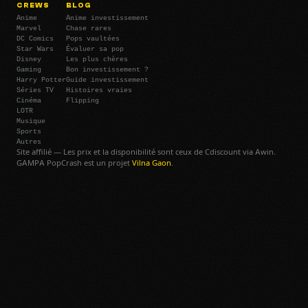
CREWS
BLOG
Anime
Anime investissement
Marvel
Chase rares
DC Comics
Pops vaultées
Star Wars
Évaluer sa pop
Disney
Les plus chères
Gaming
Bon investissement ?
Harry Potter
Guide investissement
Séries TV
Histoires vraies
Cinéma
Flipping
LOTR
Musique
Sports
Autres
Site affilié — Les prix et la disponibilité sont ceux de Cdiscount via Awin.
GAMPA PopCrash est un projet
Vilna Gaon
.