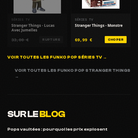
SÉRIES TV
SÉRIES TV
Stranger Things - Lucas
Stranger Things - Monstre
Avec Jumelles
33,00 €
69,99 €
RUPTURE
CHOPER
VOIR TOUTES LES FUNKO POP SÉRIES TV →
VOIR TOUTES LES FUNKO POP STRANGER THINGS
→
SUR LE
BLOG
Pops vaultées : pourquoi les prix explosent