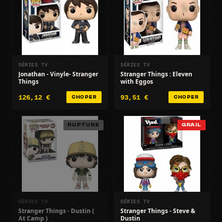
SÉRIES TV
SÉRIES TV
Jonathan - Vinyle- Stranger
Stranger Things : Eleven
Things
with Eggos
126,12 €
93,51 €
CHOPER
CHOPER
RUPTURE
GRAIL
SÉRIES TV
SÉRIES TV
Stranger Things - Dustin (
Stranger Things - Steve &
At Camp )
Dustin