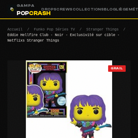
GAMPA
DROPS
CREWS
COLLECTIONS
BLOG
LIÈGE
MÉ
POP
CRASH
Accueil
/
Funko Pop Séries TV
/
Stranger Things
/
Eddie Hellfire Club - Noir - Exclusivité sur cible -
Netflixs Stranger Things
GRAIL