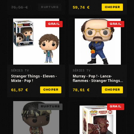
76,56 €
59,74 €
RUPTURE
CHOPER
GRAIL
GRAIL
SÉRIES TV
SÉRIES TV
Stranger Things - Eleven -
Murray - Pop ! - Lance-
Mixte - Pop !
flammes - Stranger Things -
14 ans et plus
61,57 €
78,61 €
CHOPER
CHOPER
RUPTURE
GRAIL