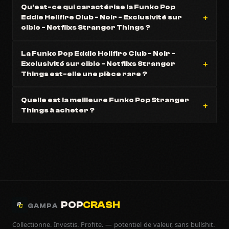
Qu'est-ce qui caractérise la Funko Pop
Eddie Hellfire Club - Noir - Exclusivité sur
cible - Netflixs Stranger Things ?
La Funko Pop Eddie Hellfire Club - Noir -
Exclusivité sur cible - Netflixs Stranger
Things est-elle une pièce rare ?
Quelle est la meilleure Funko Pop Stranger
Things à acheter ?
POP
CRASH
GAMPA
Collectionne. Investis. Profite. — potentiel de valeur, sans bullshit.