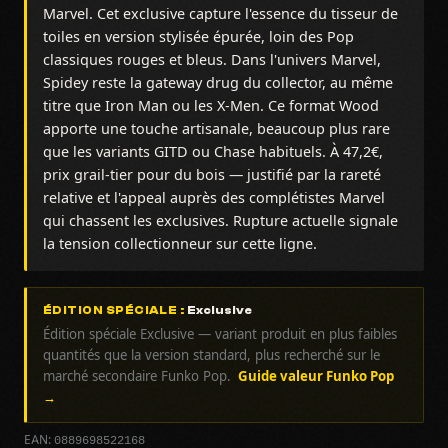
Marvel. Cet exclusive capture l'essence du tisseur de
toiles en version stylisée épurée, loin des Pop
classiques rouges et bleus. Dans l'univers Marvel,
Spidey reste la gateway drug du collector, au même
titre que Iron Man ou les X-Men. Ce format Wood
apporte une touche artisanale, beaucoup plus rare
que les variants GITD ou Chase habituels. À 47,2€,
prix grail-tier pour du bois — justifié par la rareté
relative et l'appeal auprès des complétistes Marvel
qui chassent les exclusives. Rupture actuelle signale
la tension collectionneur sur cette ligne.
ÉDITION SPÉCIALE :
Exclusive
Édition spéciale Exclusive — variant produit en plus faibles
quantités que la version standard, plus recherché sur le
marché secondaire Funko Pop.
Guide valeur Funko Pop
→
0889698522168
EAN: