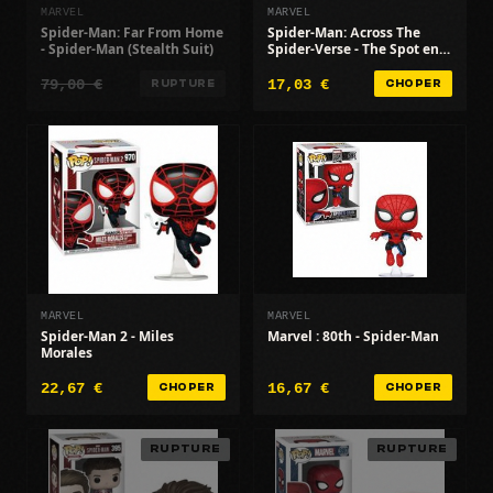
MARVEL
MARVEL
Spider-Man: Far From Home
Spider-Man: Across The
- Spider-Man (Stealth Suit)
Spider-Verse - The Spot en
vinyle à collectionner
79,00 €
17,03 €
RUPTURE
CHOPER
MARVEL
MARVEL
Spider-Man 2 - Miles
Marvel : 80th - Spider-Man
Morales
22,67 €
16,67 €
CHOPER
CHOPER
RUPTURE
RUPTURE