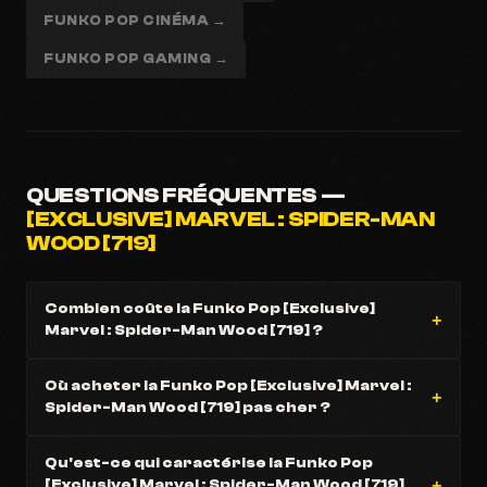
FUNKO POP CINÉMA →
FUNKO POP GAMING →
QUESTIONS FRÉQUENTES —
[EXCLUSIVE] MARVEL : SPIDER-MAN
WOOD [719]
Combien coûte la Funko Pop [Exclusive]
Marvel : Spider-Man Wood [719] ?
Où acheter la Funko Pop [Exclusive] Marvel :
Spider-Man Wood [719] pas cher ?
Qu'est-ce qui caractérise la Funko Pop
[Exclusive] Marvel : Spider-Man Wood [719]