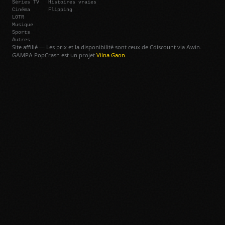
Séries TV
Histoires vraies
Cinéma
Flipping
LOTR
Musique
Sports
Autres
Site affilié — Les prix et la disponibilité sont ceux de Cdiscount via Awin.
GAMPA PopCrash est un projet
Vilna Gaon
.