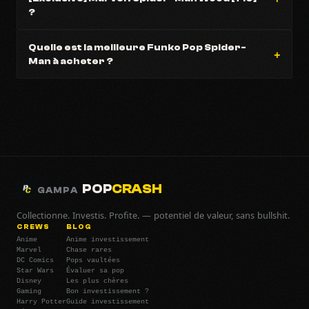
?
Quelle est la meilleure Funko Pop Spider-
Man à acheter ?
POP
CRASH
GAMPA
Collectionne. Investis. Profite. — potentiel de valeur, sans bullshit.
CREWS
BLOG
Anime
Anime investissement
Marvel
Chase rares
DC Comics
Pops vaultées
Star Wars
Évaluer sa pop
Disney
Les plus chères
Gaming
Bon investissement ?
Harry Potter
Guide investissement