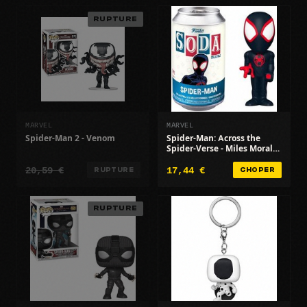
RUPTURE
MARVEL
MARVEL
Spider-Man 2 - Venom
Spider-Man: Across the
Spider-Verse - Miles Morales
- Noir - Collection officielle
20,59 €
17,44 €
RUPTURE
CHOPER
RUPTURE