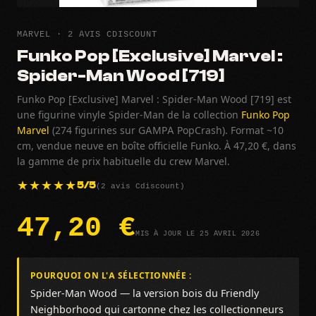
MARVEL · 2 AVIS CDISCOUNT
Funko Pop [Exclusive] Marvel :
Spider-Man Wood [719]
Funko Pop [Exclusive] Marvel : Spider-Man Wood [719] est
une figurine vinyle Spider-Man de la collection
Funko Pop
Marvel
(274 figurines sur GAMPA PopCrash). Format ~10
cm, vendue neuve en boîte officielle Funko. À 47,20 €, dans
la gamme de prix habituelle du crew Marvel.
(2 avis Cdiscount)
5/5
47,20 €
MIS À JOUR LE 25 AVRIL 2026
POURQUOI ON L'A SÉLECTIONNÉE :
Spider-Man Wood — la version bois du Friendly
Neighborhood qui cartonne chez les collectionneurs