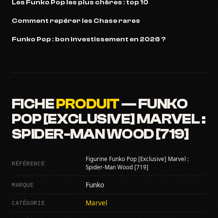
Les Funko Pop les plus chères : top 10
Comment repérer les Chase rares
Funko Pop : bon investissement en 2026 ?
FICHE
PRODUIT
— FUNKO
POP [EXCLUSIVE] MARVEL :
SPIDER-MAN WOOD [719]
Figurine Funko Pop [Exclusive] Marvel :
RÉFÉRENCE
Spider-Man Wood [719]
MARQUE
Funko
CATÉGORIE
Marvel