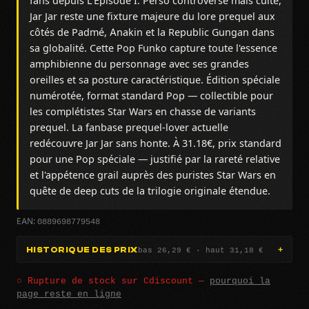
fans depuis L'Épisode I. Perso controversé mais culte,
Jar Jar reste une fixture majeure du lore prequel aux
côtés de Padmé, Anakin et la Republic Gungan dans
sa globalité. Cette Pop Funko capture toute l'essence
amphibienne du personnage avec ses grandes
oreilles et sa posture caractéristique. Édition spéciale
numérotée, format standard Pop — collectible pour
les complétistes Star Wars en chasse de variants
prequel. La fanbase prequel-lover actuelle
redécouvre Jar Jar sans honte. À 31.18€, prix standard
pour une Pop spéciale — justifié par la rareté relative
et l'appétence grail auprès des puristes Star Wars en
quête de deep cuts de la trilogie originale étendue.
0889698779548
EAN:
bas 26,29 € · haut 31,18 €
HISTORIQUE DES PRIX
○ Rupture de stock sur Cdiscount —
pourquoi la
page reste en ligne