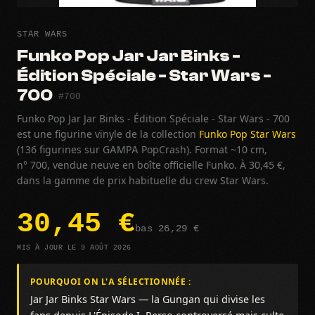
STAR WARS
Funko Pop Jar Jar Binks -
Édition Spéciale - Star Wars -
700
#700
Funko Pop Jar Jar Binks - Édition Spéciale - Star Wars - 700
est une figurine vinyle de la collection
Funko Pop Star Wars
(136 figurines sur GAMPA PopCrash). Format ~10 cm,
n° 700, vendue neuve en boîte officielle Funko. À 30,45 €,
dans la gamme de prix habituelle du crew Star Wars.
30,45 €
bas 26,29 €
MIS À JOUR LE 9 AOÛT 2026
POURQUOI ON L'A SÉLECTIONNÉE :
Jar Jar Binks Star Wars — la Gungan qui divise les