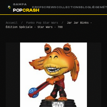
GAMPA
DROPS
CREWS
COLLECTIONS
BLOG
LIÈGE
MÉ
POP
CRASH
Accueil
/
Funko Pop Star Wars
/
Jar Jar Binks -
Édition Spéciale - Star Wars - 700