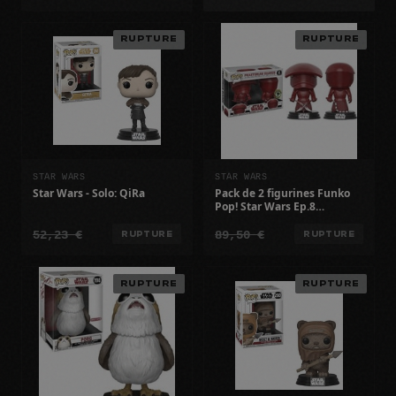
RUPTURE
RUPTURE
STAR WARS
STAR WARS
Star Wars - Solo: QiRa
Pack de 2 figurines Funko
Pop! Star Wars Ep.8
Exclusivité: Gardes
52,23 €
89,50 €
Prétoriens
RUPTURE
RUPTURE
RUPTURE
RUPTURE