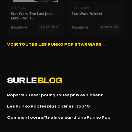
STAR WARS
STAR WARS
Star Wars: The Last Jedi -
Star Wars: Wicket
Maxi Porg 10
56,90 €
71,60 €
RUPTURE
RUPTURE
VOIR TOUTES LES FUNKO POP STAR WARS →
SUR LE
BLOG
Pops vaultées : pourquoi les prix explosent
Les Funko Pop les plus chères : top 10
Comment connaître la valeur d'une Funko Pop