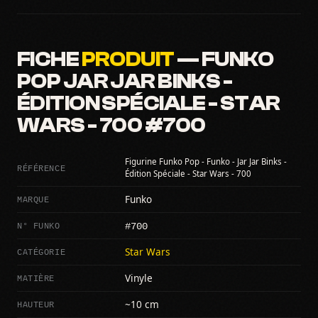
FICHE
PRODUIT
— FUNKO
POP JAR JAR BINKS -
ÉDITION SPÉCIALE - STAR
WARS - 700 #700
Figurine Funko Pop - Funko - Jar Jar Binks -
RÉFÉRENCE
Édition Spéciale - Star Wars - 700
MARQUE
Funko
#700
N° FUNKO
CATÉGORIE
Star Wars
MATIÈRE
Vinyle
HAUTEUR
~10 cm