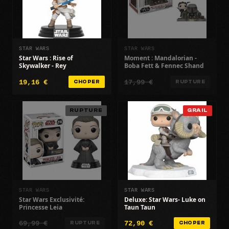
STAR WARS
STAR WARS
Star Wars : Rise of
Moment : Mandalorian -
Skywalker - Rey
Boba Fett & Fennec Shand
19,16 €
17,99 €
CHOPER
RUPTURE
RUPTURE
GRAIL
STAR WARS
STAR WARS
Star Wars Exclusivité:
Deluxe: Star Wars- Luke on
Princesse Leia
Taun Taun
69,99 €
72,90 €
RUPTURE
CHOPER