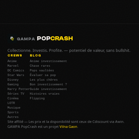
POP
CRASH
GAMPA
Collectionne. Investis. Profite. — potentiel de valeur, sans bullshit.
CREWS
BLOG
Anime
Anime investissement
Marvel
Chase rares
DC Comics
Pops vaultées
Star Wars
Évaluer sa pop
Disney
Les plus chères
Gaming
Bon investissement ?
Harry Potter
Guide investissement
Séries TV
Histoires vraies
Cinéma
Flipping
LOTR
Musique
Sports
Autres
Site affilié — Les prix et la disponibilité sont ceux de Cdiscount via Awin.
GAMPA PopCrash est un projet
Vilna Gaon
.