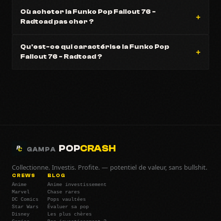
Où acheter la Funko Pop Fallout 76 -
Radtoad pas cher ?
Qu'est-ce qui caractérise la Funko Pop
Fallout 76 - Radtoad ?
POP
CRASH
GAMPA
Collectionne. Investis. Profite. — potentiel de valeur, sans bullshit.
CREWS
BLOG
Anime
Anime investissement
Marvel
Chase rares
DC Comics
Pops vaultées
Star Wars
Évaluer sa pop
Disney
Les plus chères
Gaming
Bon investissement ?