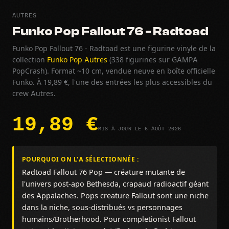
AUTRES
Funko Pop Fallout 76 - Radtoad
Funko Pop Fallout 76 - Radtoad est une figurine vinyle de la
collection
Funko Pop Autres
(338 figurines sur GAMPA
PopCrash). Format ~10 cm, vendue neuve en boîte officielle
Funko. À 19,89 €, l'une des entrées les plus accessibles du
crew Autres.
19,89 €
MIS À JOUR LE 6 AOÛT 2026
POURQUOI ON L'A SÉLECTIONNÉE :
Radtoad Fallout 76 Pop — créature mutante de
l'univers post-apo Bethesda, crapaud radioactif géant
des Appalaches. Pops creature Fallout sont une niche
dans la niche, sous-distribués vs personnages
humains/Brotherhood. Pour completionist Fallout