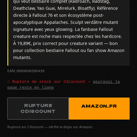
qui veut bestiaire complet (Radroach, Radstag,
Deathclaw, Yao Guai, Mirelurk, Bloatfly). Référence
directe à Fallout 76 et son écosystème post-
apocalyptique Appalaches. Sculpt verdâtre mutant
signature avec yeux glowing. La fanbase Fallout
creature est niche mais respectée chez les hardcore.
À 19,89€, prix correct pour creature variant — bon
pour collection bestiaire Fallout ou fan show Amazon
mutants.
0889698390439
EAN:
○ Rupture de stock sur Cdiscount —
pourquoi la
page reste en ligne
RUPTURE
AMAZON.FR
CDISCOUNT
Rupture sur Cdiscount — vérifie la dispo sur Amazon.