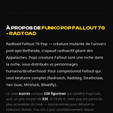
À PROPOS DE
FUNKO POP FALLOUT 76
- RADTOAD
Radtoad Fallout 76 Pop — créature mutante de l'univers
post-apo Bethesda, crapaud radioactif géant des
Appalaches. Pops creature Fallout sont une niche dans
la niche, sous-distribués vs personnages
humains/Brotherhood. Pour completionist Fallout qui
veut bestiaire complet (Radroach, Radstag, Deathclaw,
Yao Guai, Mirelurk, Bloatfly).
Le crew
Autres
compte
338 figurines
sur GAMPA PopCrash,
avec un prix moyen de
33€
. À 19,89 €, cette pop est parmi les
plus accessibles du crew — bonne entrée pour débuter la
collection Autres. Prix mis à jour quotidiennement depuis