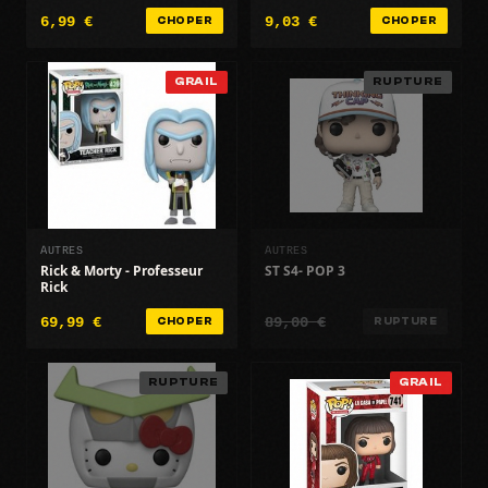
Cowboy FK86414 (2025)
6,99 €
9,03 €
CHOPER
CHOPER
GRAIL
RUPTURE
AUTRES
AUTRES
Rick & Morty - Professeur
ST S4- POP 3
Rick
69,99 €
89,00 €
CHOPER
RUPTURE
RUPTURE
GRAIL