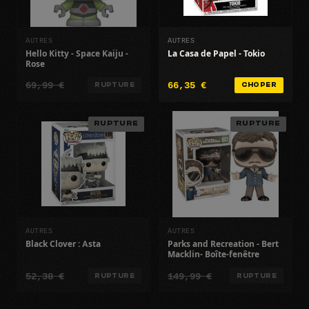
AUTRES
AUTRES
Hello Kitty - Space Kaiju -
La Casa de Papel - Tokio
Rose
69,99 €
66,35 €
RUPTURE
CHOPER
RUPTURE
RUPTURE
AUTRES
AUTRES
Black Clover : Asta
Parks and Recreation - Bert
Macklin- Boîte-fenêtre
52,38 €
149,99 €
RUPTURE
RUPTURE