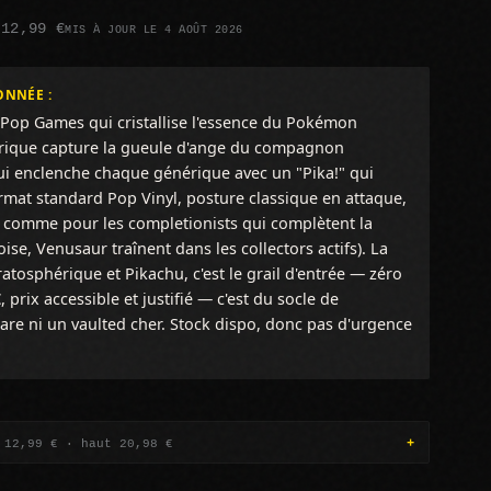
 12,99 €
MIS À JOUR LE 4 AOÛT 2026
ONNÉE :
Pop Games qui cristallise l'essence du Pokémon
trique capture la gueule d'ange du compagnon
ui enclenche chaque générique avec un "Pika!" qui
rmat standard Pop Vinyl, posture classique en attaque,
s comme pour les completionists qui complètent la
oise, Venusaur traînent dans les collectors actifs). La
tosphérique et Pikachu, c'est le grail d'entrée — zéro
, prix accessible et justifié — c'est du socle de
rare ni un vaulted cher. Stock dispo, donc pas d'urgence
 12,99 € · haut 20,98 €