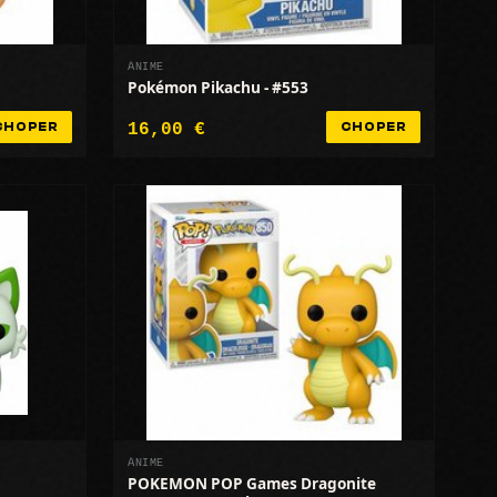
ANIME
Pokémon Pikachu - #553
16,00 €
CHOPER
CHOPER
ANIME
POKEMON POP Games Dragonite