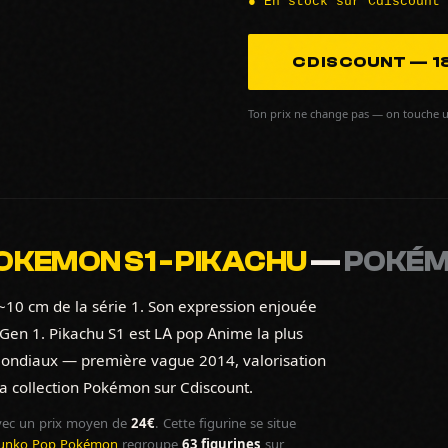
● En stock sur Cdiscount
CDISCOUNT — 18
Ton prix ne change pas — on touche u
OKEMON S1 - PIKACHU
—
POKÉ
~10 cm de la série 1. Son expression enjouée
la Gen 1. Pikachu S1 est LA pop Anime la plus
 mondiaux — première vague 2014, valorisation
a collection Pokémon sur Cdiscount.
ec un prix moyen de
24€
. Cette figurine se situe
unko Pop Pokémon
regroupe
63 figurines
sur