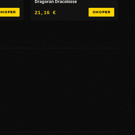
Dragoran Dracolosse
21,16 €
CHOPER
CHOPER