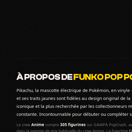
À PROPOS DE
FUNKO POP P
Pikachu, la mascotte électrique de Pokémon, en vinyle 
et ses traits jaunes sont fidèles au design original de 
iconique et la plus recherchée par les collectionneurs
constante. Incontournable pour débuter ou compléter s
Le crew
Anime
compte
305 figurines
sur GAMPA PopCrash, av
dans la gamme de prix habituelle du crew Anime. La franchise
F