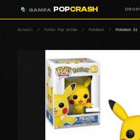
POP
CRASH
DROP
GAMPA
Accueil
/
Funko Pop Anime
/
Pokémon
/
Pokemon S1 