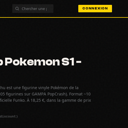
CONNEXION
 Pokemon S1 -
hu est une figurine vinyle Pokémon de la
05 figurines sur GAMPA PopCrash). Format ~10
icielle Funko. À 18,25 €, dans la gamme de prix
discount)