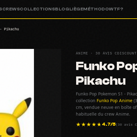
S
CREWS
COLLECTIONS
BLOG
LIÈGE
MÉTHODO
WTF?
- Pikachu
ANIME · 30 AVIS CDISCOUNT
Funko Pop
Pikachu
Funko Pop Pokemon S1 - Pikac
collection
Funko Pop Anime
(3
cm, vendue neuve en boîte off
habituelle du crew Anime.
(30 avis C
4.7/5