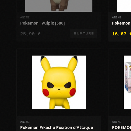
ANIME
ANIME
Pokemon : Vulpix [580]
Pokemon 
25,90 €
16,67 
RUPTURE
ANIME
ANIME
Pokémon Pikachu Position d’Attaque
POKEMON