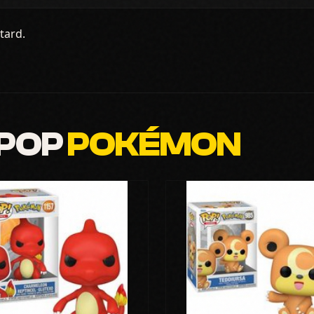
tard.
 POP
POKÉMON