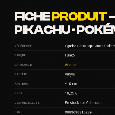
FICHE
PRODUIT
—
PIKACHU · POK
RÉFÉRENCE
Figurine Funko Pop! Games : Pokem
MARQUE
Funko
CATÉGORIE
Anime
MATIÈRE
Vinyle
HAUTEUR
~10 cm
PRIX
18,25 €
DISPONIBILITÉ
En stock sur Cdiscount
0889698315289
EAN