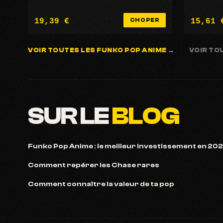
19,39 €
15,61 
CHOPER
VOIR TOUTES LES FUNKO POP ANIME →
VOIR TO
SUR LE
BLOG
Funko Pop Anime : le meilleur investissement en 20
Comment repérer les Chase rares
Comment connaître la valeur de ta pop