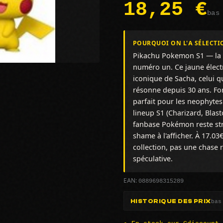
18,25 €
bas
POURQUOI ON L'A SÉLECTI
Pikachu Pokemon S1 — la 
numéro un. Ce jaune élec
iconique de Sacha, celui q
résonne depuis 30 ans. Fo
parfait pour les neophyte
lineup S1 (Charizard, Blast
fanbase Pokémon reste stra
shame à l'afficher. À 17.03€
collection, pas une chase 
spéculative.
0889698315289
EAN:
bas
HISTORIQUE DES PRIX