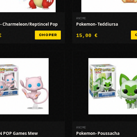
ANIME
- Charmeleon/Reptincel Pop
Pokemon- Teddiursa
€
15,00 €
CHOPER
ANIME
 POP Games Mew
Pokemon- Poussacha