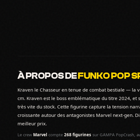
À PROPOS DE
FUNKO POP S
Kraven le Chasseur en tenue de combat bestiale — la v
cm. Kraven est le boss emblématique du titre 2024, et
très vite du stock. Cette figurine capture la tension na
croissante autour des antagonistes Marvel next-gen. D
meilleur prix.
Le crew
Marvel
compte
268 figurines
sur GAMPA PopCrash, av