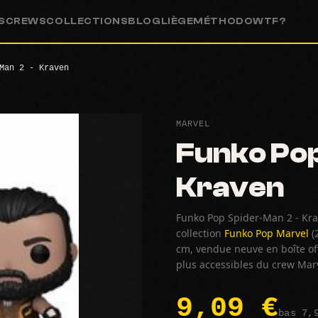
S
CREWS
COLLECTIONS
BLOG
LIÈGE
MÉTHODO
WTF?
Man 2 - Kraven
MARVEL
Funko Pop
Kraven
Funko Pop Spider-Man 2 - Kra
collection
Funko Pop Marvel
(
cm, vendue neuve en boîte offi
plus accessibles du crew Mar
9,09 €
bas 7,