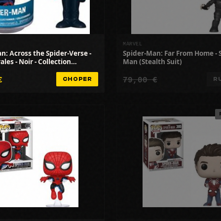
MARVEL
n: Across the Spider-Verse -
Spider-Man: Far From Home - 
les - Noir - Collection
Man (Stealth Suit)
€
79,00 €
CHOPER
R