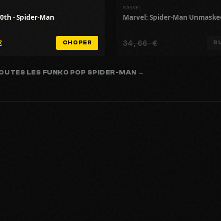
MARVEL
80th - Spider-Man
Marvel: Spider-Man Unmaske
€
34,66 €
CHOPER
R
TOUTES LES FUNKO POP SPIDER-MAN →