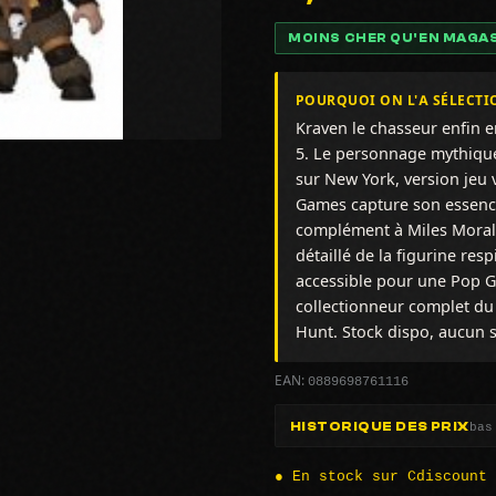
MOINS CHER QU'EN MAGA
POURQUOI ON L'A SÉLECTI
Kraven le chasseur enfin 
5. Le personnage mythique 
sur New York, version jeu 
Games capture son essence
complément à Miles Morale
détaillé de la figurine res
accessible pour une Pop G
collectionneur complet du 
Hunt. Stock dispo, aucun s
0889698761116
EAN:
bas
HISTORIQUE DES PRIX
● En stock sur Cdiscount