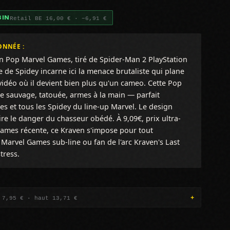
Retail BE 16,00 € · −6,91 €
SIN
ONNÉE :
en Pop Marvel Games, tiré de Spider-Man 2 PlayStation
de Spidey incarne ici la menace brutaliste qui plane
vidéo où il devient bien plus qu'un cameo. Cette Pop
 sauvage, tatouée, armes à la main — parfait
s et tous les Spidey du line-up Marvel. Le design
pire le danger du chasseur obédé. À 9,09€, prix ultra-
ames récente, ce Kraven s'impose pour tout
Marvel Games sub-line ou fan de l'arc Kraven's Last
tress.
 7,95 € · haut 13,71 €