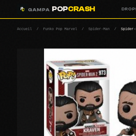
POP
CRASH
DROP
GAMPA
Accueil
/
Funko Pop Marvel
/
Spider-Man
/
Spider-