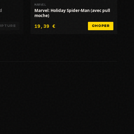
MARVEL
d
Marvel: Holiday Spider-Man (avec pull
moche)
19,39 €
UPTURE
CHOPER