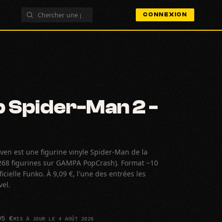
CONNEXION
 Spider-Man 2 -
ven est une figurine vinyle Spider-Man de la
268 figurines sur GAMPA PopCrash). Format ~10
cielle Funko. À 9,09 €, l'une des entrées les
vel.
95 €
MIS À JOUR LE 4 AOÛT 2026