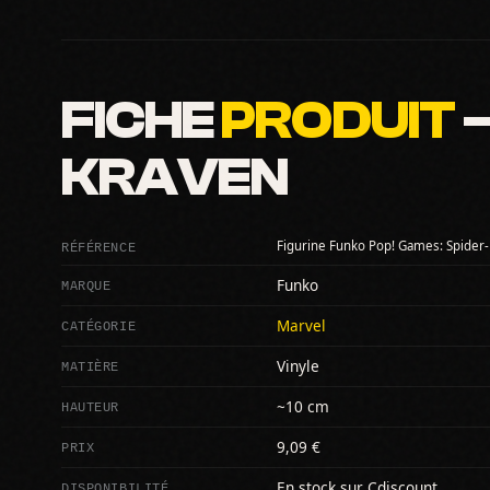
FICHE
PRODUIT
—
KRAVEN
RÉFÉRENCE
Figurine Funko Pop! Games: Spider-
MARQUE
Funko
CATÉGORIE
Marvel
MATIÈRE
Vinyle
HAUTEUR
~10 cm
PRIX
9,09 €
DISPONIBILITÉ
En stock sur Cdiscount