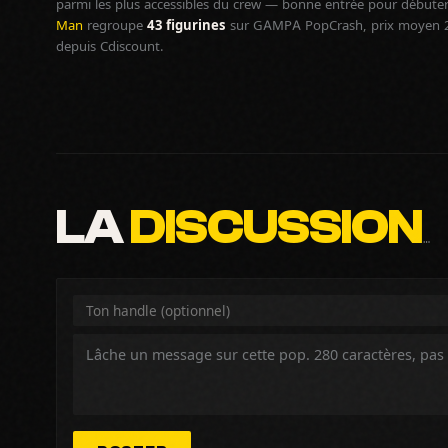
parmi les plus accessibles du crew — bonne entrée pour débuter 
Man
regroupe
43 figurines
sur GAMPA PopCrash, prix moyen 25€
depuis Cdiscount.
LA
DISCUSSION
…