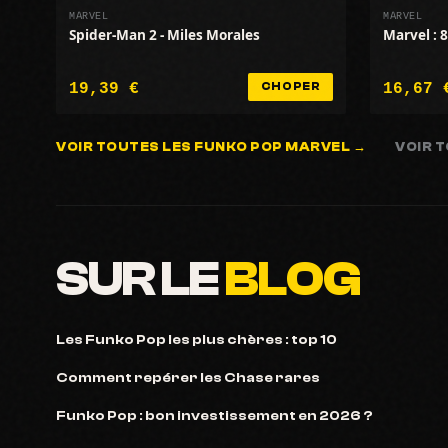
MARVEL
MARVEL
Spider-Man 2 - Miles Morales
Marvel : 
19,39 €
16,67 
CHOPER
VOIR TOUTES LES FUNKO POP MARVEL →
VOIR 
SUR LE
BLOG
Les Funko Pop les plus chères : top 10
Comment repérer les Chase rares
Funko Pop : bon investissement en 2026 ?