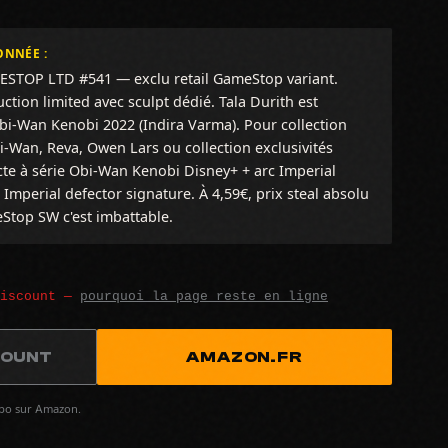
ONNÉE :
ESTOP LTD #541 — exclu retail GameStop variant.
uction limited avec sculpt dédié. Tala Durith est
i-Wan Kenobi 2022 (Indira Varma). Pour collection
-Wan, Reva, Owen Lars ou collection exclusivités
te à série Obi-Wan Kenobi Disney+ + arc Imperial
 Imperial defector signature. À 4,59€, prix steal absolu
top SW c'est imbattable.
discount —
pourquoi la page reste en ligne
COUNT
AMAZON.FR
spo sur Amazon.