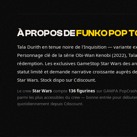
À PROPOS DE
FUNKO POP TO
Tala Durith en tenue noire de l'Inquisition — variante
Personnage clé de la série Obi-Wan Kenobi (2022), Tala
rédemption. Les exclusives GameStop Star Wars des ann
statut limité et demande narrative croissante auprès de
Star Wars. Stock dispo sur Cdiscount.
Le crew
Star Wars
compte
136 figurines
sur GAMPA PopCrash,
parmi les plus accessibles du crew — bonne entrée pour débuter l
quotidiennement depuis Cdiscount.