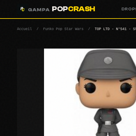
POP
CRASH
DROP
GAMPA
Accueil
/
Funko Pop Star Wars
/
TOP LTD - N°541 - S