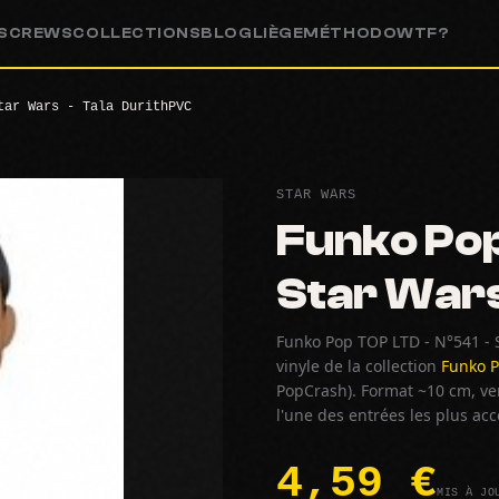
S
CREWS
COLLECTIONS
BLOG
LIÈGE
MÉTHODO
WTF?
tar Wars - Tala DurithPVC
STAR WARS
Funko Pop
Star Wars
Funko Pop TOP LTD - N°541 - S
vinyle de la collection
Funko P
PopCrash). Format ~10 cm, ven
l'une des entrées les plus ac
4,59 €
MIS À JO