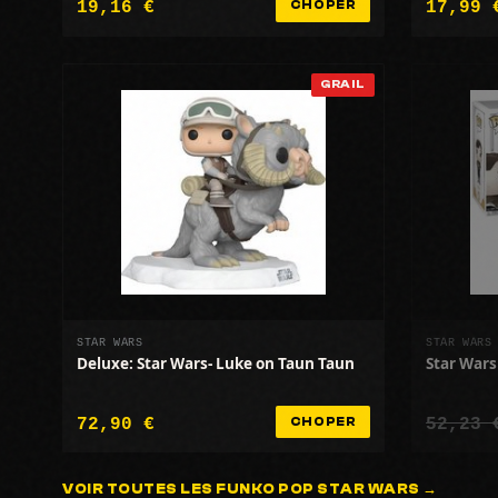
19,16 €
17,99 
CHOPER
GRAIL
STAR WARS
STAR WARS
Deluxe: Star Wars- Luke on Taun Taun
Star Wars 
72,90 €
52,23 
CHOPER
VOIR TOUTES LES FUNKO POP STAR WARS →