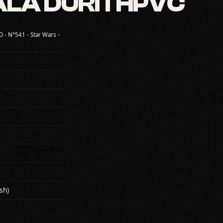
ALA DURITHPVC
 - N°541 - Star Wars -
sh)