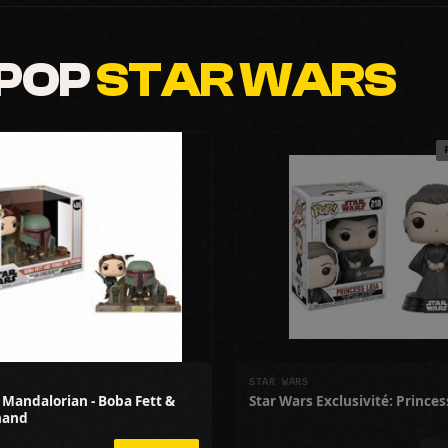
 POP
STAR WARS
STAR WARS
Mandalorian - Boba Fett &
Star Wars Exclusivité: Princes
hand