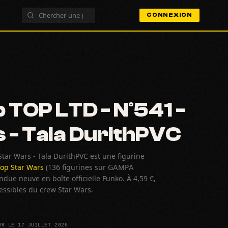
CONNEXION
 TOP LTD - N°541 -
 - Tala DurithPVC
tar Wars - Tala DurithPVC est une figurine
op Star Wars
(136 figurines sur GAMPA
due neuve en boîte officielle Funko. À 4,59 €,
cessibles du crew Star Wars.
UR LE 17 JUILLET 2026