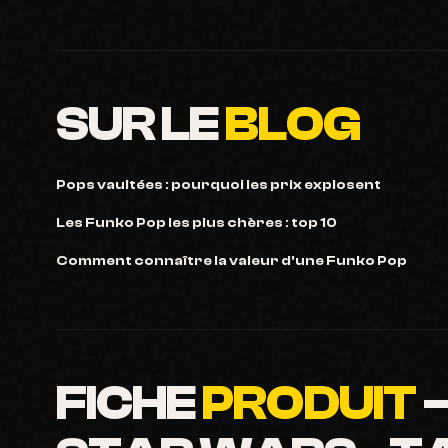
SUR LE
BLOG
Pops vaultées : pourquoi les prix explosent
Les Funko Pop les plus chères : top 10
Comment connaître la valeur d'une Funko Pop
FICHE
PRODUIT
—