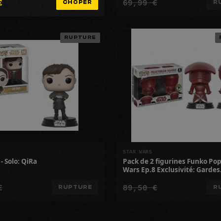
€
69,99 €
CHOPER
R
RUPTURE
STAR WARS
- Solo: QiRa
Pack de 2 figurines Funko Pop
Wars Ep.8 Exclusivité: Gardes
Prétoriens
€
89,50 €
RUPTURE
R