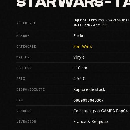
STAR WARS - T
Figurine Funko Pop! - GAMESTOP LTD
RÉFÉRENCE
Tala Durith - 9 cm PVC
MARQUE
Funko
CATÉGORIE
Star Wars
MATIÈRE
Vinyle
HAUTEUR
~10 cm
PRIX
4,59 €
DISPONIBILITÉ
Rupture de stock
0889698645607
EAN
VENDEUR
Cdiscount (via GAMPA PopCra
LIVRAISON
France & Belgique