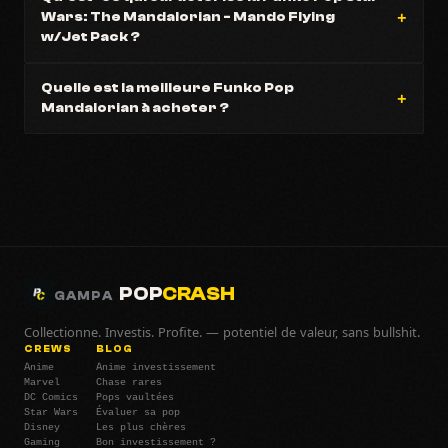
Wars: The Mandalorian - Mando Flying
w/Jet Pack ?
Quelle est la meilleure Funko Pop
Mandalorian à acheter ?
POP
CRASH
GAMPA
Collectionne. Investis. Profite. — potentiel de valeur, sans bullshit.
CREWS
BLOG
Anime
Anime investissement
Marvel
Chase rares
DC Comics
Pops vaultées
Star Wars
Évaluer sa pop
Disney
Les plus chères
Gaming
Bon investissement ?