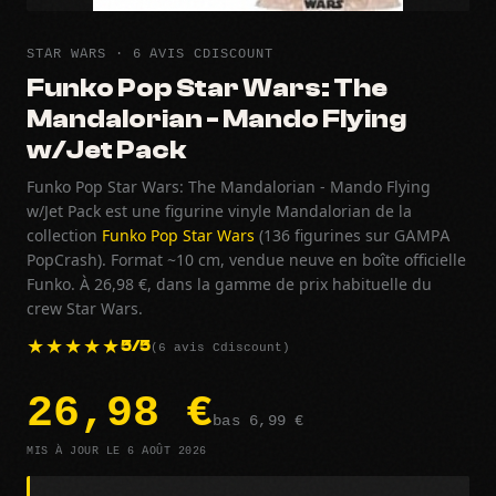
STAR WARS · 6 AVIS CDISCOUNT
Funko Pop Star Wars: The
Mandalorian - Mando Flying
w/Jet Pack
Funko Pop Star Wars: The Mandalorian - Mando Flying
w/Jet Pack est une figurine vinyle Mandalorian de la
collection
Funko Pop Star Wars
(136 figurines sur GAMPA
PopCrash). Format ~10 cm, vendue neuve en boîte officielle
Funko. À 26,98 €, dans la gamme de prix habituelle du
crew Star Wars.
(6 avis Cdiscount)
5/5
26,98 €
bas 6,99 €
MIS À JOUR LE 6 AOÛT 2026