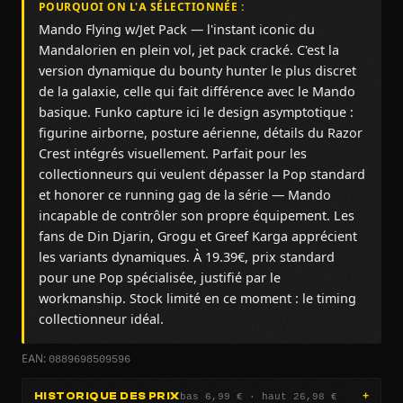
POURQUOI ON L'A SÉLECTIONNÉE :
Mando Flying w/Jet Pack — l'instant iconic du
Mandalorien en plein vol, jet pack cracké. C'est la
version dynamique du bounty hunter le plus discret
de la galaxie, celle qui fait différence avec le Mando
basique. Funko capture ici le design asymptotique :
figurine airborne, posture aérienne, détails du Razor
Crest intégrés visuellement. Parfait pour les
collectionneurs qui veulent dépasser la Pop standard
et honorer ce running gag de la série — Mando
incapable de contrôler son propre équipement. Les
fans de Din Djarin, Grogu et Greef Karga apprécient
les variants dynamiques. À 19.39€, prix standard
pour une Pop spécialisée, justifié par le
workmanship. Stock limité en ce moment : le timing
collectionneur idéal.
0889698509596
EAN:
bas 6,99 € · haut 26,98 €
HISTORIQUE DES PRIX