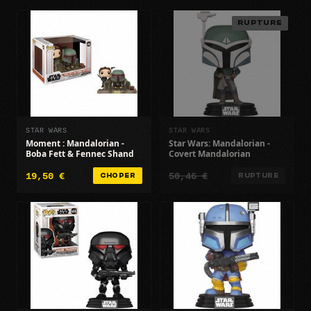
RUPTURE
STAR WARS
STAR WARS
Moment : Mandalorian -
Star Wars: Mandalorian -
Boba Fett & Fennec Shand
Covert Mandalorian
19,50 €
50,46 €
CHOPER
RUPTURE