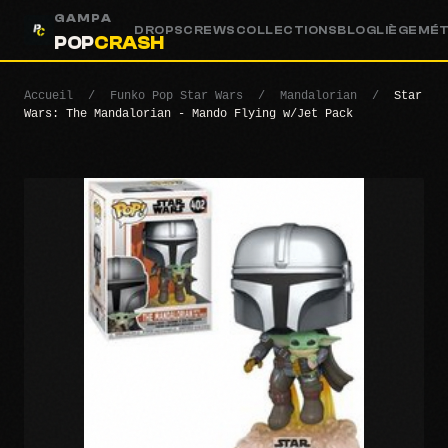
GAMPA
DROPS
CREWS
COLLECTIONS
BLOG
LIÈGE
MÉ
POP
CRASH
Accueil
/
Funko Pop Star Wars
/
Mandalorian
/
Star
Wars: The Mandalorian - Mando Flying w/Jet Pack