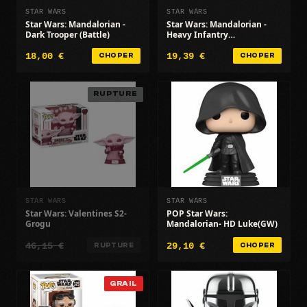
STAR WARS
STAR WARS
Star Wars: Mandalorian -
Star Wars: Mandalorian -
Dark Trooper (Battle)
Heavy Infantry
Mandalorian
18,00 €
19,39 €
CHOPER
CHOPER
RUPTURE
STAR WARS
STAR WARS
Star Wars: Valentines S2-
POP Star Wars:
Grogu
Mandalorian- HD Luke(GW)
46,15 €
29,10 €
RUPTURE
CHOPER
GRAIL