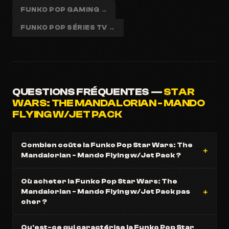
FUNKO POP GAMING →
FUNKO POP SÉRIES TV →
QUESTIONS FRÉQUENTES —
STAR
WARS: THE MANDALORIAN - MANDO
FLYING W/JET PACK
Combien coûte la Funko Pop Star Wars: The
Mandalorian - Mando Flying w/Jet Pack ?
Où acheter la Funko Pop Star Wars: The
Mandalorian - Mando Flying w/Jet Pack pas
cher ?
Qu'est-ce qui caractérise la Funko Pop Star