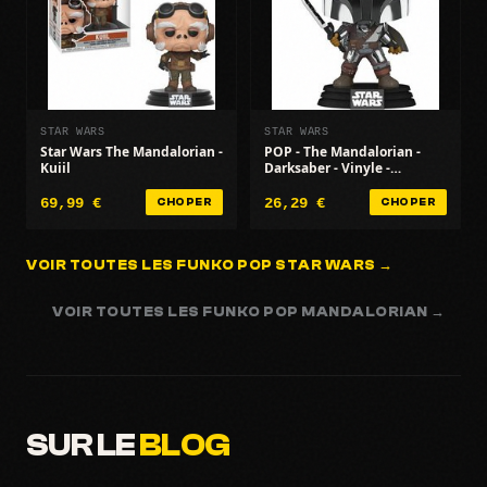
STAR WARS
STAR WARS
Star Wars The Mandalorian -
POP - The Mandalorian -
Kuiil
Darksaber - Vinyle -
64x152x267 cm
69,99 €
26,29 €
CHOPER
CHOPER
VOIR TOUTES LES FUNKO POP STAR WARS →
VOIR TOUTES LES FUNKO POP MANDALORIAN →
SUR LE
BLOG